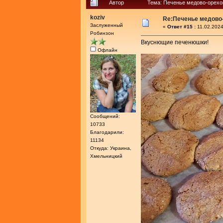
Автор
Тема: Печенье медово-орехо
koziv
Re:Печенье медово
Заслуженный
«
Ответ #15 :
11.02.2024
Робинзон
Вкуснющие печенюшки!
Офлайн
Сообщений:
10733
Благодарили:
11134
Откуда: Украина,
Хмельницкий