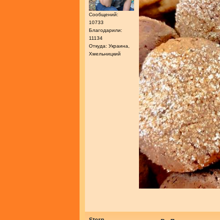
Сообщений:
10733
Благодарили:
11134
Откуда: Украина,
Хмельницкий