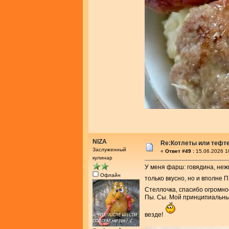
NIZA
Re:Котлеты или тефт
Заслуженный
«
Ответ #49 :
15.06.2026 1
кулинар
У меня фарш: говядина, неж
Офлайн
только вкусно, но и вполне
Стеллочка, спасибо огромно
Пы. Сы. Мой принципиальный 
везде!