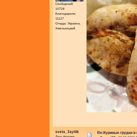
Сообщений:
10728
Благодарили:
11127
Откуда: Украина,
Хмельницкий
sveta_3ay4ik
Re:Куриные грудки в
Друг форума