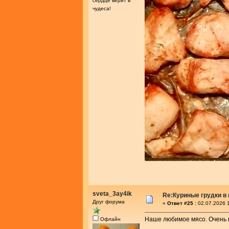
сердце верит в
чудеса!
sveta_3ay4ik
Re:Куриные грудки в
Друг форума
«
Ответ #25 :
02.07.2026 1
Наше любимое мясо. Очень в
Офлайн