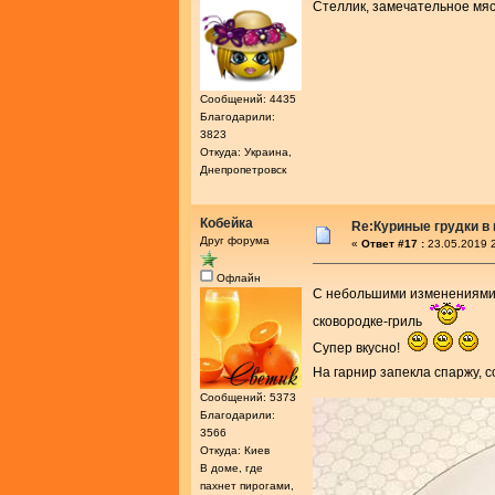
Стеллик, замечательное мя
Сообщений: 4435
Благодарили:
3823
Откуда: Украина,
Днепропетровск
Кобейка
Re:Куриные грудки в
Друг форума
«
Ответ #17 :
23.05.2019 2
Офлайн
С небольшими изменениям
сковородке-гриль
Супер вкусно!
На гарнир запекла спаржу, 
Сообщений: 5373
Благодарили:
3566
Откуда: Киев
В доме, где
пахнет пирогами,