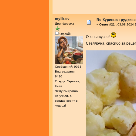
mylik.sv
Re:Куриные грудки в
Друг форума
«
Ответ #21 :
03.08.2024 1
Офлайн
Очень вкусно!
Стеллочка, спасибо за реце
Сообщений: 9063
Благодарили:
9410
Откуда: Украина,
Киев
Чему бы грабли
не учили, а
сердце верит в
чудеса!