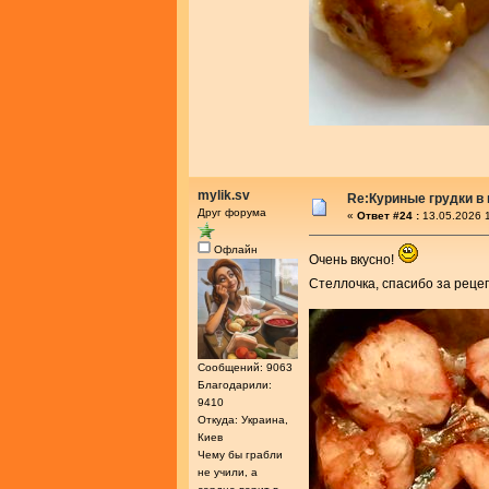
mylik.sv
Re:Куриные грудки в
Друг форума
«
Ответ #24 :
13.05.2026 1
Офлайн
Очень вкусно!
Стеллочка, спасибо за реце
Сообщений: 9063
Благодарили:
9410
Откуда: Украина,
Киев
Чему бы грабли
не учили, а