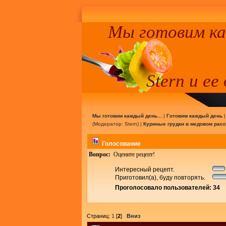
Мы готовим к
Stern и ее
Мы готовим каждый день...
|
Готовим каждый день
(Модератор:
Stern
) |
Куриные грудки в медовом рас
Голосование
Вопрос:
Оцените рецепт!
Интересный рецепт.
Приготовил(а), буду повторять.
Проголосовало пользователей: 34
Страниц:
1
[
2
]
Вниз