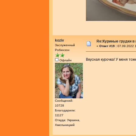
koziv
Re:Куриные грудки в
Заслуженный
«
Ответ #19 :
07.09.2022 1
Робинзон
Вкусная курочка! У меня тож
Офлайн
Сообщений:
10728
Благодарили:
11127
Откуда: Украина,
Хмельницкий