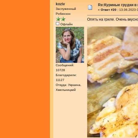
koziv
Re:Куриные грудки в
Заслуженный
«
Ответ #20 :
13.06.2023 0
Робинзон
Опять на гриле. Очень вкусн
Офлайн
Сообщений:
10728
Благодарили:
11127
Откуда: Украина,
Хмельницкий