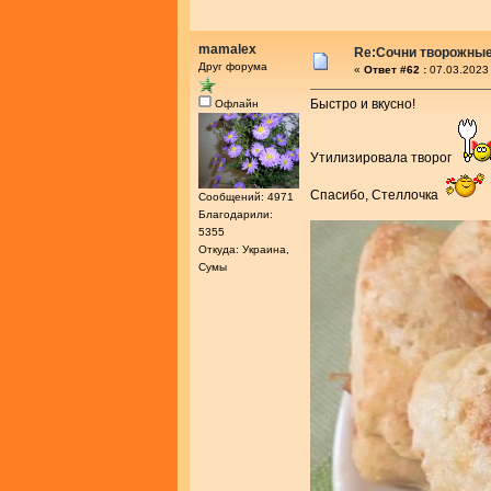
mamalex
Re:Сочни творожные
Друг форума
«
Ответ #62 :
07.03.2023 
Быстро и вкусно!
Офлайн
Утилизировала творог
Спасибо, Стеллочка
Сообщений: 4971
Благодарили:
5355
Откуда: Украина,
Сумы