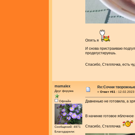
Опять я
И снова пристраиваю подгу
продегустируешь.
Спасибо, Стеллочка, есть ч
mamalex
Re:Сочни творожные
Друг форума
«
Ответ #61 :
12.02.2023 
Давненько не готовила, а зря
Офлайн
В начинке готовое яблочное
Спасибо, Стеллочка
Сообщений: 4971
Благодарили: