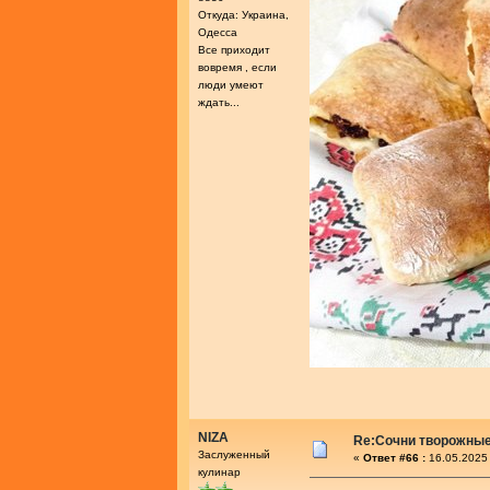
Откуда: Украина,
Одесса
Все приходит
вовремя , если
люди умеют
ждать...
NIZA
Re:Сочни творожные
Заслуженный
«
Ответ #66 :
16.05.2025 
кулинар