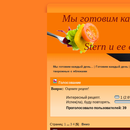
Мы готовим к
Stern и ее
Мы готовим каждый день...
|
Готовим каждый день
творожные с яблоками
Голосование
Вопрос:
Оцените рецепт!
Интересный рецепт.
1 (2.
Испек(ла), буду повторять.
Проголосовало пользователей: 39
Страниц:
1
...
3
4
[
5
]
Вниз