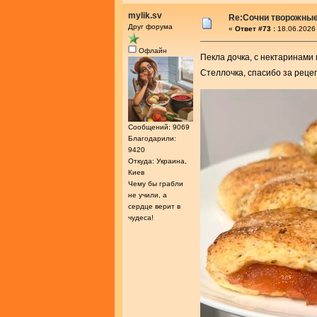
mylik.sv
Re:Сочни творожные
Друг форума
«
Ответ #73 :
18.06.2026 
Офлайн
Пекла дочка, с нектаринами 
Стеллочка, спасибо за реце
Сообщений: 9069
Благодарили:
9420
Откуда: Украина,
Киев
Чему бы грабли
не учили, а
сердце верит в
чудеса!