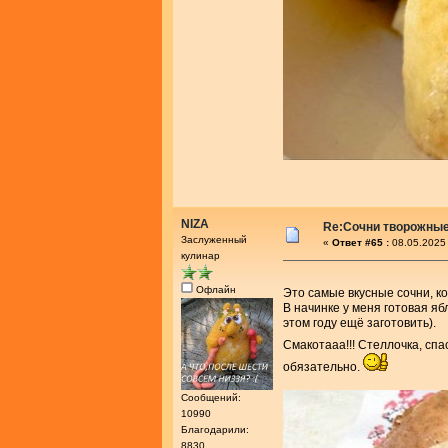
NIZA
Re:Сочни творожные
Заслуженный
«
Ответ #65 :
08.05.2025 
кулинар
Офлайн
Это самые вкусные сочни, ко
В начинке у меня готовая я
этом году ещё заготовить).
Смакотааа!!! Стеллочка, сп
обязательно.
Сообщений:
10990
Благодарили:
8830