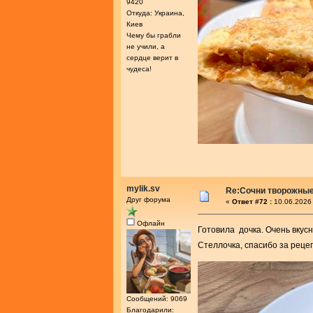
9420
Откуда: Украина,
Киев
Чему бы грабли
не учили, а
сердце верит в
чудеса!
mylik.sv
Re:Сочни творожные
Друг форума
«
Ответ #72 :
10.06.2026 
Офлайн
Готовила дочка. Очень вкус
Стеллочка, спасибо за реце
Сообщений: 9069
Благодарили: