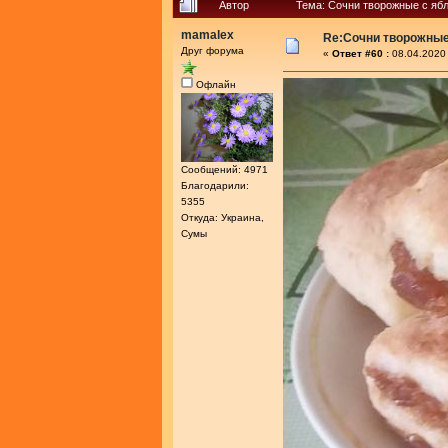
Автор
Тема: Сочни творожные с яб
mamalex
Re:Сочни творожные
Друг форума
«
Ответ #60 :
08.04.2020 
Офлайн
Сообщений: 4971
Благодарили:
5355
Откуда: Украина,
Сумы