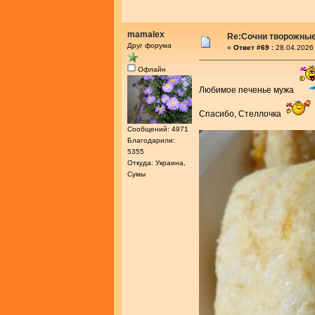
mamalex
Re:Сочни творожные
Друг форума
«
Ответ #69 :
28.04.2026 
Офлайн
Любимое печенье мужа
Спасибо, Стеллочка
Сообщений: 4971
Благодарили:
5355
Откуда: Украина,
Сумы