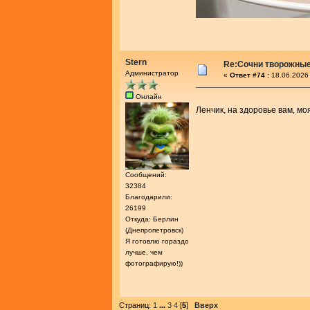
Stern
Re:Сочни творожные
Администратор
«
Ответ #74 :
18.06.2026 
Онлайн
Ленчик, на здоровье вам, мо
Сообщений:
32384
Благодарили:
26199
Откуда: Берлин
(Днепропетровск)
Я готовлю гораздо
лучше, чем
фотографирую!))
Страниц:
1
...
3
4
[
5
]
Вверх