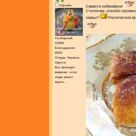
Офлайн
Смакота неймовірна!
Стеллочка, спасибо огромно
закрыт!
Распечатала кра
Сообщений:
10990
Благодарили:
8830
Откуда: Украина,
Одесса
Все приходит
вовремя , если
люди умеют
ждать...