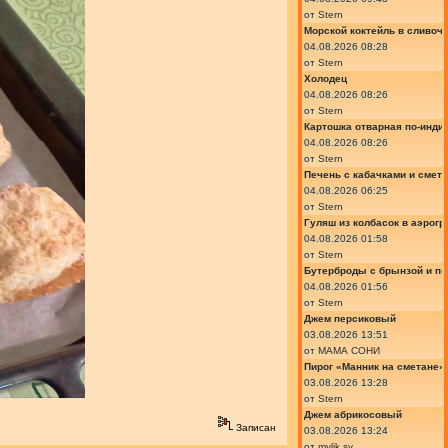
от
Stern
Морской коктейль в сливоч
04.08.2026 08:28
от
Stern
Холодец
04.08.2026 08:26
от
Stern
Картошка отварная по-инди
04.08.2026 08:26
от
Stern
Печень с кабачками и смет
04.08.2026 06:25
от
Stern
Гуляш из колбасок в аэрогр
04.08.2026 01:58
от
Stern
Бутерброды с брынзой и п
04.08.2026 01:56
от
Stern
Джем персиковый
03.08.2026 13:51
от
МАМА СОНИ
Пирог «Манник на сметане»
03.08.2026 13:28
от
Stern
Джем абрикосовый
Записан
03.08.2026 13:24
от
mylik.sv