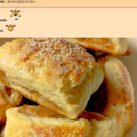
#64 :
30.03.2023 07:58 »
ники
чка