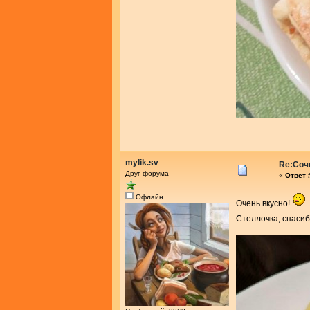
mylik.sv
Re:Соч
Друг форума
«
Ответ 
Офлайн
Очень вкусно!
Стеллочка, спасиб