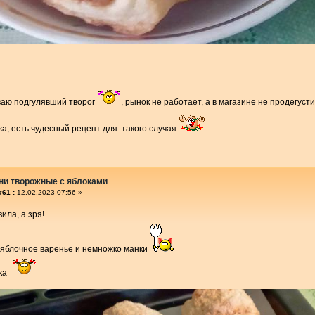
ваю подгулявший творог
, рынок не работает, а в магазине не продегуст
а, есть чудесный рецепт для такого случая
ни творожные с яблоками
#61 :
12.02.2023 07:56 »
ила, а зря!
 яблочное варенье и немножко манки
чка