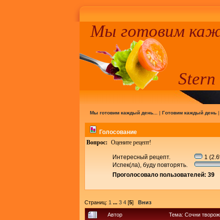
Мы готовим кажд
Stern
Мы готовим каждый день...
|
Готовим каждый день
Голосование
Вопрос:
Оцените рецепт!
Интересный рецепт.
1 (2.
Испек(ла), буду повторять.
Проголосовало пользователей: 39
Страниц:
1
...
3
4
[
5
]
Вниз
Автор
Тема: Сочни творож