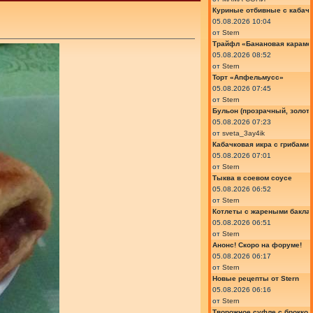
Куриные отбивные с кабач
05.08.2026 10:04
от
Stern
Трайфл «Банановая караме
05.08.2026 08:52
от
Stern
Торт «Апфельмусс»
05.08.2026 07:45
от
Stern
Бульон (прозрачный, золот
05.08.2026 07:23
от
sveta_3ay4ik
Кабачковая икра с грибами
05.08.2026 07:01
от
Stern
Тыква в соевом соусе
05.08.2026 06:52
от
Stern
Котлеты с жареными бакла
05.08.2026 06:51
от
Stern
Анонс! Скоро на форуме!
05.08.2026 06:17
от
Stern
Новые рецепты от Stern
05.08.2026 06:16
от
Stern
Творожное суфле с броккол