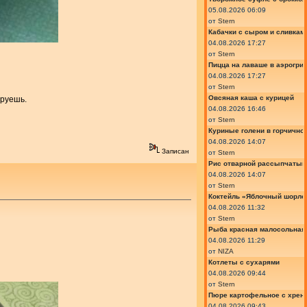
05.08.2026 06:09
от
Stern
Кабачки с сыром и сливкам
04.08.2026 17:27
от
Stern
Пицца на лаваше в аэрогри
04.08.2026 17:27
от
Stern
Овсяная каша с курицей
ируешь.
04.08.2026 16:46
от
Stern
Куриные голени в горчично
04.08.2026 14:07
Записан
от
Stern
Рис отварной рассыпчатый
04.08.2026 14:07
от
Stern
Коктейль «Яблочный шорле»
04.08.2026 11:32
от
Stern
Рыба красная малосольная 
04.08.2026 11:29
от
NIZA
Котлеты с сухарями
04.08.2026 09:44
от
Stern
Пюре картофельное с хрено
04.08.2026 09:43