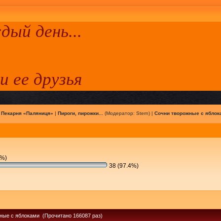
ый день...
 и ее друзья
|
Пекарня «Паляниця»
|
Пироги, пирожки...
(Модератор:
Stern
) |
Сочни творожные с яблок
6%)
38 (97.4%)
ные с яблоками (Прочитано 166087 раз)