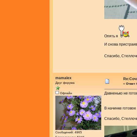
Опять я
И снова пристраи
Спасибо, Стеллочк
mamalex
Re:Соч
Друг форума
«
Ответ 
Давненько не готов
Офлайн
В начинке готовое
Спасибо, Стелло
Сообщений: 4965