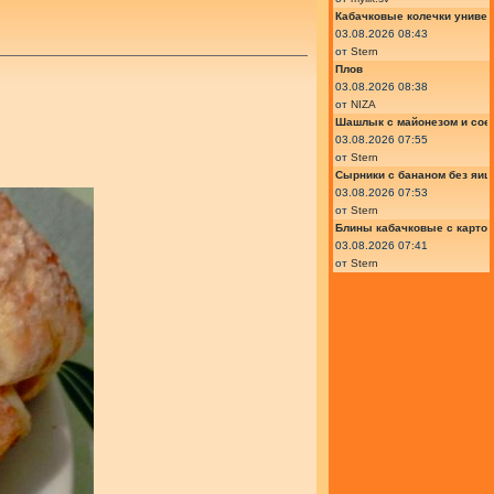
Кабачковые колечки униве
03.08.2026 08:43
от
Stern
Плов
03.08.2026 08:38
от
NIZA
Шашлык с майонезом и сое
03.08.2026 07:55
от
Stern
Сырники с бананом без яиц
03.08.2026 07:53
от
Stern
Блины кабачковые с карто
03.08.2026 07:41
от
Stern