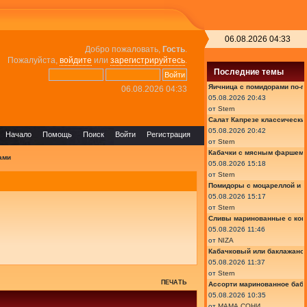
06.08.2026 04:33
Добро пожаловать,
Гость
.
Пожалуйста,
войдите
или
зарегистрируйтесь
.
Последние темы
Яичница с помидорами по-г
06.08.2026 04:33
05.08.2026 20:43
от
Stern
Салат Капрезе классически
05.08.2026 20:42
Начало
Помощь
Поиск
Войти
Регистрация
от
Stern
Кабачки с мясным фаршем 
ами
05.08.2026 15:18
от
Stern
Помидоры с моцареллой и 
05.08.2026 15:17
от
Stern
Сливы маринованные с кон
05.08.2026 11:46
от
NIZA
Кабачковый или баклажано
05.08.2026 11:37
от
Stern
ПЕЧАТЬ
Ассорти маринованное баб
05.08.2026 10:35
от
МАМА СОНИ