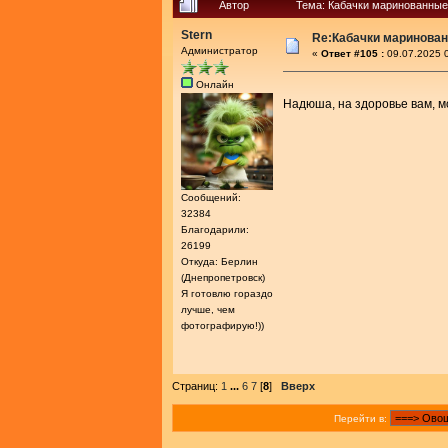
Автор
Тема: Кабачки маринованные
Stern
Re:Кабачки маринован
Администратор
«
Ответ #105 :
09.07.2025 0
Онлайн
Надюша, на здоровье вам, 
Сообщений:
32384
Благодарили:
26199
Откуда: Берлин
(Днепропетровск)
Я готовлю гораздо
лучше, чем
фотографирую!))
Страниц:
1
...
6
7
[
8
]
Вверх
Перейти в: