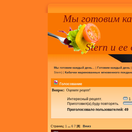
Мы готовим к
Stern и ее
Мы готовим каждый день...
|
Готовим каждый день
Stern
) |
Кабачки маринованные мгновенного поедан
Голосование
Вопрос:
Оцените рецепт!
Интересный рецепт.
1 
Приготовил(а),буду повторять.
Проголосовало пользователей: 49
Страниц:
1
...
6
7
[
8
]
Вниз