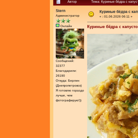
Автор
Тема: Куриные бёдра с капус
Stern
Куриные бёдра с кап
Администратор
«
:
01.06.2026 06:11 »
Онлайн
Куриные бёдра с капусто
Сообщений:
32377
Благодарили:
26190
Откуда: Берлин
(Днепропетровск)
Я готовлю гораздо
лучше, чем
фотографирую!))