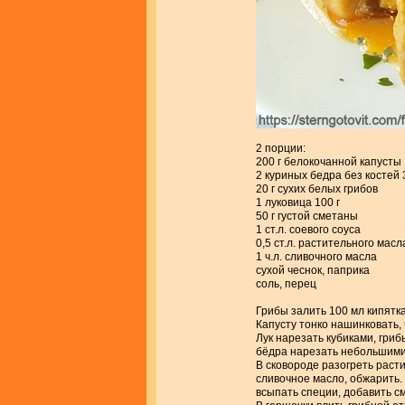
2 порции:
200 г белокочанной капусты
2 куриных бедра без костей 
20 г сухих белых грибов
1 луковица 100 г
50 г густой сметаны
1 ст.л. соевого соуса
0,5 ст.л. растительного масл
1 ч.л. сливочного масла
сухой чеснок, паприка
соль, перец
Грибы залить 100 мл кипятка
Капусту тонко нашинковать, 
Лук нарезать кубиками, гриб
бёдра нарезать небольшими
В сковороде разогреть расти
сливочное масло, обжарить. 
всыпать специи, добавить см