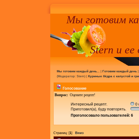
Мы готовим к
Stern и ее
Мы готовим каждый день...
|
Готовим каждый день
(Модератор:
Stern
) |
Куриные бёдра с капустой и гр
Голосование
Вопрос:
Оцените рецепт!
Интересный рецепт.
0 
Приготовил(а), буду повторять.
Проголосовало пользователей: 6
Страниц: [
1
]
Вниз