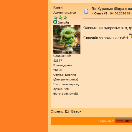
Stern
Re:Куриные бёдра с ка
Администратор
«
Ответ #2 :
04.06.2026 08:
Онлайн
Оленька, на здоровье вам, д
Спасибо за почин и отчёт!
Сообщений:
32377
Благодарили:
26190
Откуда: Берлин
(Днепропетровск)
Я готовлю гораздо
лучше, чем
фотографирую!))
Страниц: [
1
]
Вверх
Перейти в: