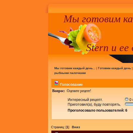
Мы готовим к
Stern и ее
Мы готовим каждый день...
|
Готовим каждый день
рыбными палочками
Голосование
Вопрос:
Оцените рецепт!
Интересный рецепт.
0 
Приготовил(а), буду повторять.
Проголосовало пользователей: 6
Страниц: [
1
]
Вниз