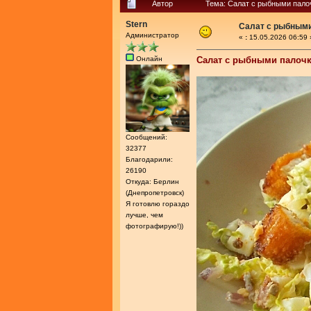
Автор
Тема: Салат с рыбными пало
Stern
Салат с рыбным
Администратор
«
:
15.05.2026 06:59 
Онлайн
Салат с рыбными палоч
Сообщений:
32377
Благодарили:
26190
Откуда: Берлин
(Днепропетровск)
Я готовлю гораздо
лучше, чем
фотографирую!))