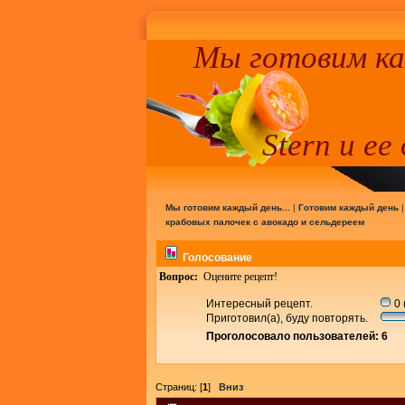
Мы готовим к
Stern и ее
Мы готовим каждый день...
|
Готовим каждый день
крабовых палочек с авокадо и сельдереем
Голосование
Вопрос:
Оцените рецепт!
Интересный рецепт.
0 
Приготовил(а), буду повторять.
Проголосовало пользователей: 6
Страниц: [
1
]
Вниз