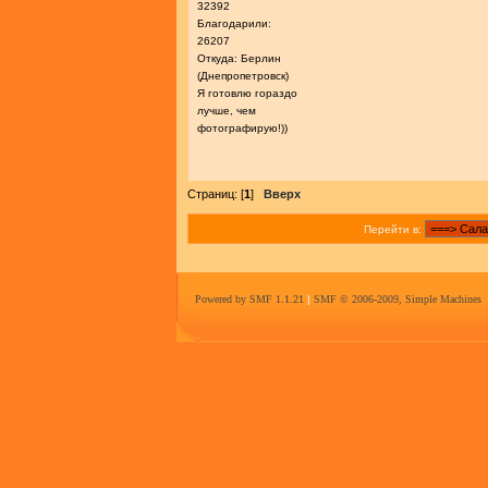
32392
Благодарили:
26207
Откуда: Берлин
(Днепропетровск)
Я готовлю гораздо
лучше, чем
фотографирую!))
Страниц: [
1
]
Вверх
Перейти в:
Powered by SMF 1.1.21
|
SMF © 2006-2009, Simple Machines