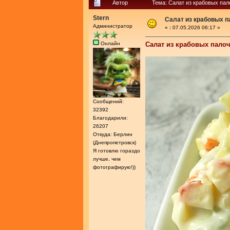
Автор
Тема: Салат из крабовых пал
Stern
Салат из крабовых п
Администратор
«
:
07.05.2026 06:17 »
Онлайн
Салат из крабовых палоч
Сообщений:
32392
Благодарили:
26207
Откуда: Берлин
(Днепропетровск)
Я готовлю гораздо
лучше, чем
фотографирую!))