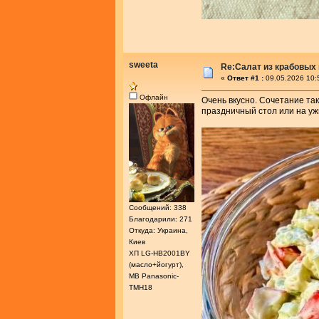
sweeta
Re:Салат из крабовых 
«
Ответ #1 :
09.05.2026 10:
Офлайн
Очень вкусно. Сочетание так
праздничный стол или на ужи
Сообщений: 338
Благодарили: 271
Откуда: Украина,
Киев
ХП LG-HB2001BY
(масло+йогурт),
МВ Panasonic-
ТМН18