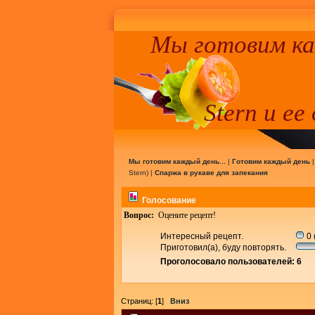
Мы готовим к
Stern и ее
Мы готовим каждый день...
|
Готовим каждый день
Stern
) |
Спаржа в рукаве для запекания
Голосование
Вопрос:
Оцените рецепт!
Интересный рецепт.
0 
Приготовил(а), буду повторять.
Проголосовало пользователей: 6
Страниц: [
1
]
Вниз