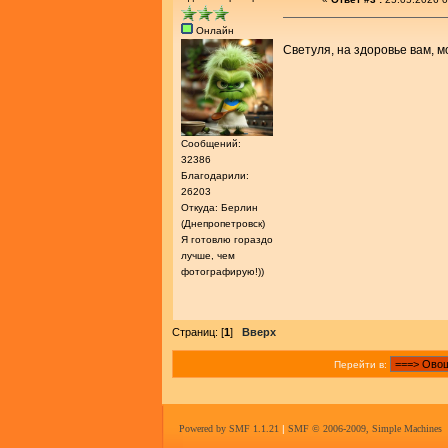
Онлайн
Светуля, на здоровье вам, 
Сообщений:
32386
Благодарили:
26203
Откуда: Берлин
(Днепропетровск)
Я готовлю гораздо
лучше, чем
фотографирую!))
Страниц: [
1
]
Вверх
Перейти в:
Powered by SMF 1.1.21
|
SMF © 2006-2009, Simple Machines