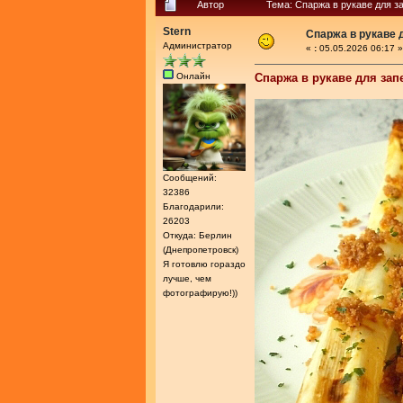
Автор
Тема: Спаржа в рукаве для з
Stern
Спаржа в рукаве 
Администратор
«
:
05.05.2026 06:17 »
Онлайн
Спаржа в рукаве для зап
Сообщений:
32386
Благодарили:
26203
Откуда: Берлин
(Днепропетровск)
Я готовлю гораздо
лучше, чем
фотографирую!))