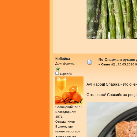
Кобейка
Re:Спаржа в рукаве 
Друг форума
«
Ответ #2 :
25.05.2026 0
Офлайн
Ау! Народ! Спаржа - это оче
Стеллочка! Спасибо за рец
Сообщений: 5377
Благодарили:
3571
Откуда: Киев
В доме, где
пахнет пирогами,
живет счастье!