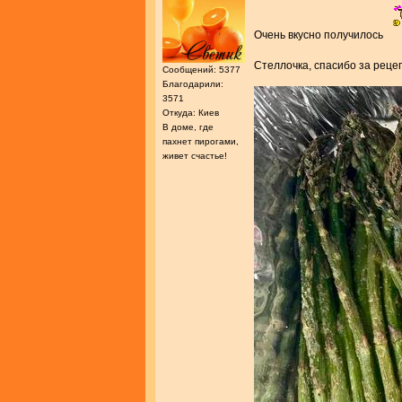
Очень вкусно получилось
Стеллочка, спасибо за рец
Сообщений: 5377
Благодарили:
3571
Откуда: Киев
В доме, где
пахнет пирогами,
живет счастье!