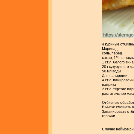
4 куриные отбивны
Маринад:
соль, перец
сахар, 1/4 ч.л. сод
1 ст.л. белого вина
20 г кукурузного к
50 мл воды
Для панировки:
4 ст.л. панировоч
паприка
2 ст.л. тёртого па
растительное мас
Отбивные обработа
В миске смешать в
Запанировать отби
корочки.
Смачно неймовірно