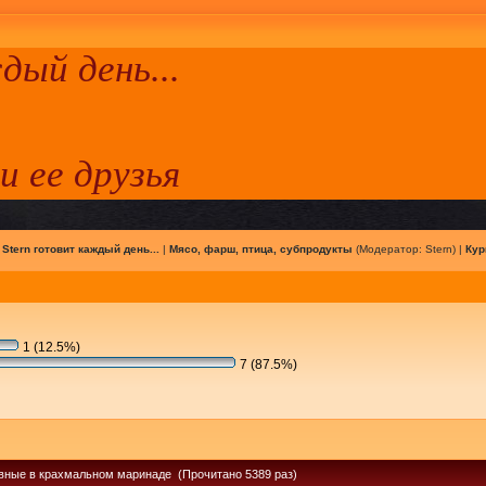
ый день...
 и ее друзья
|
Stern готовит каждый день...
|
Мясо, фарш, птица, субпродукты
(Модератор:
Stern
) |
Кур
1 (12.5%)
7 (87.5%)
вные в крахмальном маринаде (Прочитано 5389 раз)