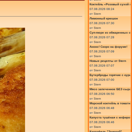
Коктейль «Розовый сухой м
07.08.2026 08:24
от
Stern
Лимонный крюшон
07.08.2026 07:30
от
Stern
Суп-пюре из обжаренных ов
07.08.2026 07:28
от
Stern
Анонс! Скоро на форуме!
07.08.2026 07:09
от
Stern
Новые рецепты от Stern
07.08.2026 07:07
от
Stern
Бутерброды горячие с курин
07.08.2026 07:00
от
Stern
Мясо запеченное БЕЗ сыра 
07.08.2026 06:50
от
Stern
Морской коктейль в томатн
07.08.2026 06:48
от
Stern
Капуста тушёная с кефиром
07.08.2026 06:46
от
Stern
Картофель "Золотой"