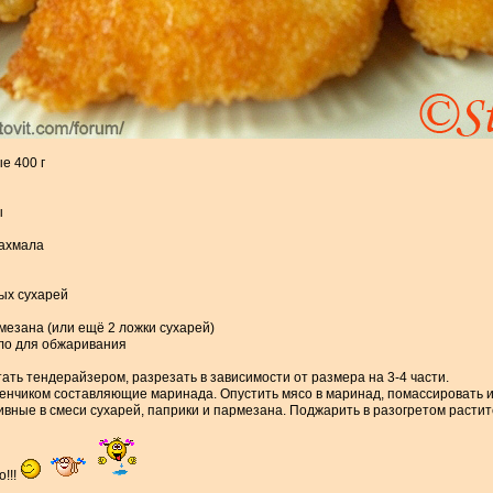
е 400 г
ы
рахмала
ных сухарей
рмезана (или ещё 2 ложки сухарей)
ло для обжаривания
ть тендерайзером, разрезать в зависимости от размера на 3-4 части.
енчиком составляющие маринада. Опустить мясо в маринад, помассировать и 
вные в смеси сухарей, паприки и пармезана. Поджарить в разогретом расти
!!!