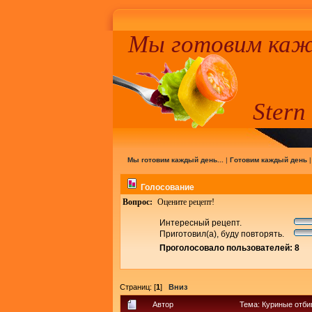
Мы готовим кажд
Stern
Мы готовим каждый день...
|
Готовим каждый день
Голосование
Вопрос:
Оцените рецепт!
Интересный рецепт.
Приготовил(а), буду повторять.
Проголосовало пользователей: 8
Страниц: [
1
]
Вниз
Автор
Тема: Куриные отби