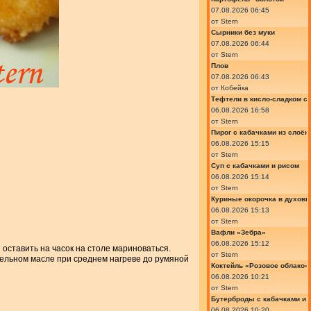
07.08.2026 06:45
от
Stern
Сырники без муки
07.08.2026 06:44
от
Stern
Плов
07.08.2026 06:43
от
Кобейка
Тефтели в кисло-сладком с
06.08.2026 16:58
от
Stern
Пирог с кабачками из слоён
06.08.2026 15:15
от
Stern
Суп с кабачками и рисом
06.08.2026 15:14
от
Stern
Куриные окорочка в духовк
06.08.2026 15:13
от
Stern
Вафли «Зебра»
06.08.2026 15:12
оставить на часок на столе мариноваться.
от
Stern
тельном масле при среднем нагреве до румяной
Коктейль «Розовое облако»
06.08.2026 10:21
от
Stern
Бутерброды с кабачками и
06.08.2026 10:20