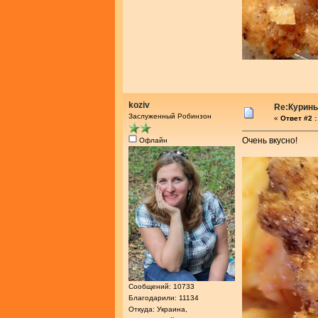
koziv
Re:Курины
Заслуженный Робинзон
«
Ответ #2 :
Очень вкусно!
Офлайн
Сообщений: 10733
Благодарили: 11134
Откуда: Украина,