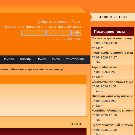
07.08.2026 15:41
Добро пожаловать,
Гость
.
Пожалуйста,
войдите
или
зарегистрируйтесь
.
Последние темы
Слойки закусочные с сыром
07.08.2026 15:41
07.08.2026 14:28
от
Stern
Филе рыбы в лимонно-медо
07.08.2026 14:27
Начало
Помощь
Поиск
Войти
Регистрация
от
Stern
Тарт с яблоками
иные отбивные в крахмальном маринаде
07.08.2026 11:53
от
Stern
Шашлычки из лаваша с фа
07.08.2026 11:51
от
koziv
Овсяная каша с луком и че
07.08.2026 11:50
от
Stern
Коктейль «Апероль классик
07.08.2026 10:19
от
Stern
ПЕЧАТЬ
Рулет бисквитный "Пятимин
07.08.2026 09:15
от
Stern