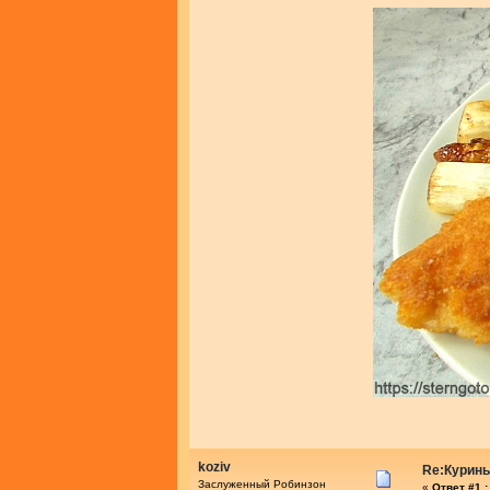
koziv
Re:Курины
Заслуженный Робинзон
«
Ответ #1 :