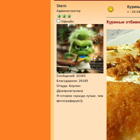
Stern
Курин
Администратор
«
:
20.04
Офлайн
Куриные отбивн
Сообщений: 32383
Благодарили: 26195
Откуда: Берлин
(Днепропетровск)
Я готовлю гораздо лучше, чем
фотографирую!))