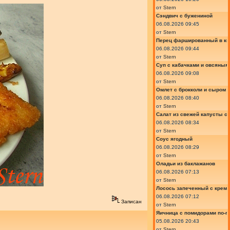
от
Stern
Сэндвич с бужениной
06.08.2026 09:45
от
Stern
Перец фаршированный в ки
06.08.2026 09:44
от
Stern
Суп с кабачками и овсяным
06.08.2026 09:08
от
Stern
Омлет с брокколи и сыром
06.08.2026 08:40
от
Stern
Салат из свежей капусты с
06.08.2026 08:34
от
Stern
Соус ягодный
06.08.2026 08:29
от
Stern
Оладьи из баклажанов
06.08.2026 07:13
от
Stern
Лосось запеченный с крем
06.08.2026 07:12
Записан
от
Stern
Яичница с помидорами по-г
05.08.2026 20:43
от
Stern