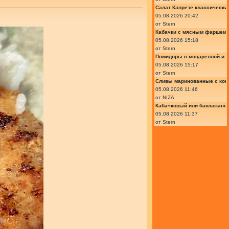
Салат Капрезе классически
05.08.2026 20:42
от
Stern
Кабачки с мясным фаршем 
05.08.2026 15:18
от
Stern
Помидоры с моцареллой и 
05.08.2026 15:17
от
Stern
Сливы маринованные с кон
05.08.2026 11:46
от
NIZA
Кабачковый или баклажано
05.08.2026 11:37
от
Stern