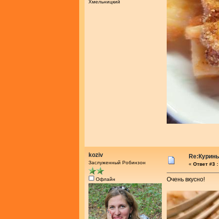
Хмельницкий
koziv
Re:Курины
Заслуженный Робинзон
«
Ответ #3 :
Очень вкусно!
Офлайн