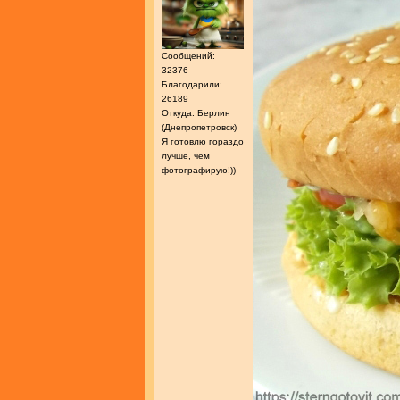
Сообщений:
32376
Благодарили:
26189
Откуда: Берлин
(Днепропетровск)
Я готовлю гораздо
лучше, чем
фотографирую!))