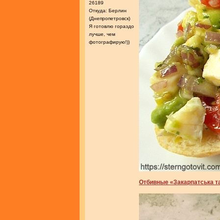
26189
Откуда: Берлин
(Днепропетровск)
Я готовлю гораздо
лучше, чем
фотографирую!))
Отбивные «Закарпатська т