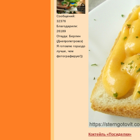
Сообщений:
32376
Благодарили:
26189
Откуда: Берлин
(Днепропетровск)
Я готовлю гораздо
лучше, чем
фотографирую!))
Коктейль «Посиделки»