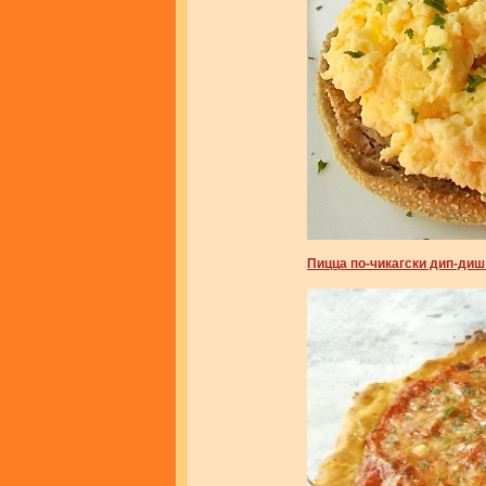
Пицца по-чикагски дип-диш (