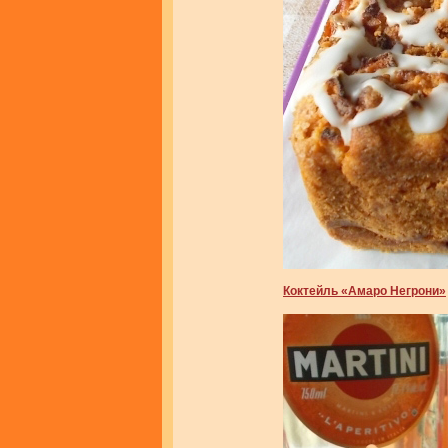
Коктейль «Амаро Негрони»