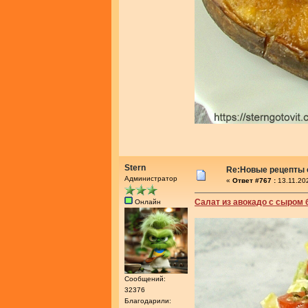
Stern
Re:Новые рецепты о
Администратор
«
Ответ #767 :
13.11.20
Салат из авокадо с сыром 
Онлайн
Сообщений:
32376
Благодарили: