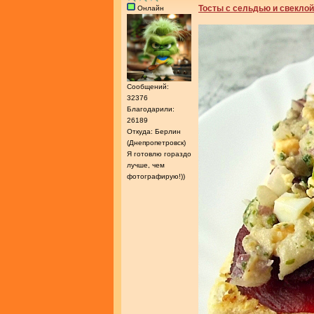
Тосты с сельдью и свеклой
Онлайн
Сообщений:
32376
Благодарили:
26189
Откуда: Берлин
(Днепропетровск)
Я готовлю гораздо
лучше, чем
фотографирую!))