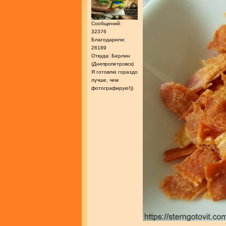
Сообщений:
32376
Благодарили:
26189
Откуда: Берлин
(Днепропетровск)
Я готовлю гораздо
лучше, чем
фотографирую!))