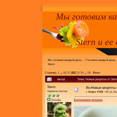
Мы готовим к
Stern и ее
Мы готовим каждый день...
|
Готовим каждый день
Stern
Страниц:
1
...
50
51
[
52
]
53
54
...
58
Вниз
Автор
Тема: Новые рецепты от Ster
Stern
Re:Новые рецепты о
Администратор
«
Ответ #765 :
05.11.20
Беконовая крошка
Онлайн