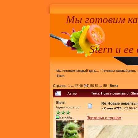
Мы готовим к
Stern и ее
Мы готовим каждый день...
|
Готовим каждый день
Stern
Страниц:
1
...
47
48
[
49
]
50
51
...
58
Вниз
Автор
Тема: Новые рецепты от Ster
Stern
Re:Новые рецепты о
Администратор
«
Ответ #720 :
02.06.20
Тортилья с тунцом
Онлайн