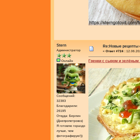
Stern
Re:Новые рецепты о
Администратор
«
Ответ #724 :
12.06.20
Гренки с сыром и зелёным
Онлайн
Сообщений:
32383
Благодарили:
26195
Откуда: Берлин
(Днепропетровск)
Я готовлю гораздо
лучше, чем
фотографирую!))