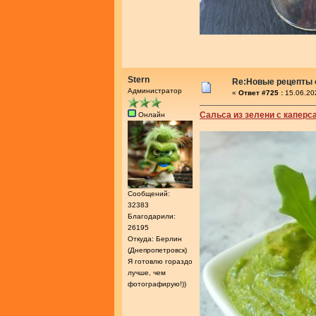
Stern
Re:Новые рецепты о
Администратор
«
Ответ #725 :
15.06.20
Сальса из зелени с каперс
Онлайн
Сообщений:
32383
Благодарили:
26195
Откуда: Берлин
(Днепропетровск)
Я готовлю гораздо
лучше, чем
фотографирую!))