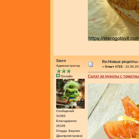
Stern
Re:Новые рецепты о
Администратор
«
Ответ #723 :
10.06.20
Салат из руколы с томатн
Онлайн
Сообщений:
32383
Благодарили:
26195
Откуда: Берлин
(Днепропетровск)