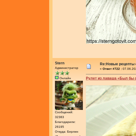
Stern
Re:Новые рецепты о
Администратор
«
Ответ #722 :
07.06.20
Рулет из лаваша «Был бы 
Онлайн
Сообщений:
32383
Благодарили:
26195
Откуда: Берлин