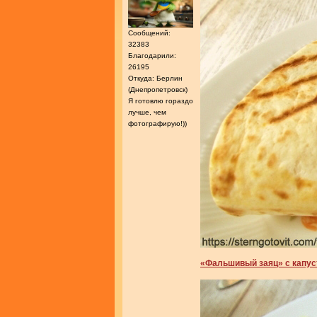
Сообщений:
32383
Благодарили:
26195
Откуда: Берлин
(Днепропетровск)
Я готовлю гораздо
лучше, чем
фотографирую!))
«Фальшивый заяц» с капус