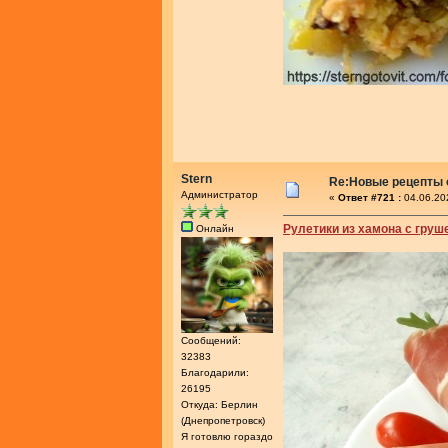
Stern
Re:Новые рецепты о
Администратор
«
Ответ #721 :
04.06.20
Рулетики из хамона с груш
Онлайн
Сообщений:
32383
Благодарили:
26195
Откуда: Берлин
(Днепропетровск)
Я готовлю гораздо