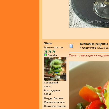
Stern
Re:Новые рецепты о
Администратор
«
Ответ #709 :
20.04.20
Салат с авокадо и сладким
Онлайн
Сообщений:
32384
Благодарили:
26199
Откуда: Берлин
(Днепропетровск)
Я готовлю гораздо