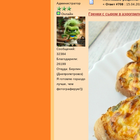
Администратор
«
Ответ #708 :
15.04.20
Гренки с сыром в аэрогрил
Онлайн
Сообщений:
32384
Благодарили:
26199
Откуда: Берлин
(Днепропетровск)
Я готовлю гораздо
лучше, чем
фотографирую!))