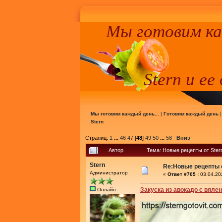
Мы готовим к
Stern и ее
Мы готовим каждый день...
|
Готовим каждый день
Stern
Страниц:
1
...
46
47
[
48
]
49
50
...
58
Вниз
Автор
Тема: Новые рецепты от Ster
Stern
Re:Новые рецепты о
Администратор
«
Ответ #705 :
03.04.20
Закуска из авокадо с вял
Онлайн