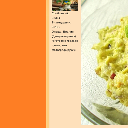
Сообщений:
32384
Благодарили:
26199
Откуда: Берлин
(Днепропетровск)
Я готовлю гораздо
лучше, чем
фотографирую!))