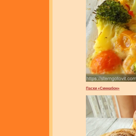
Паски «Синнабон»