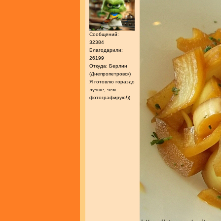
Сообщений:
32384
Благодарили:
26199
Откуда: Берлин
(Днепропетровск)
Я готовлю гораздо
лучше, чем
фотографирую!))