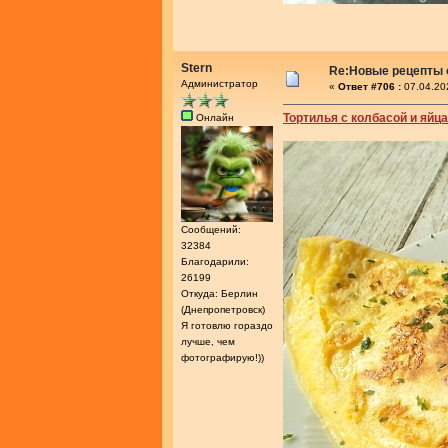
Stern
Re:Новые рецепты о
Администратор
«
Ответ #706 :
07.04.20
Тортилья с колбасой и яйц
Онлайн
Сообщений:
32384
Благодарили:
26199
Откуда: Берлин
(Днепропетровск)
Я готовлю гораздо
лучше, чем
фотографирую!))