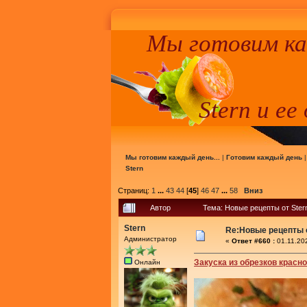
Мы готовим к
Stern и ее
Мы готовим каждый день...
|
Готовим каждый день
Stern
Страниц:
1
...
43
44
[
45
]
46
47
...
58
Вниз
Автор
Тема: Новые рецепты от Ster
Stern
Re:Новые рецепты о
Администратор
«
Ответ #660 :
01.11.20
Закуска из обрезков красн
Онлайн