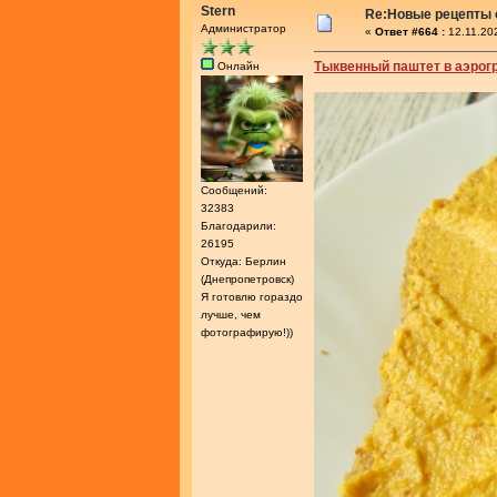
Stern
Re:Новые рецепты о
Администратор
«
Ответ #664 :
12.11.20
Тыквенный паштет в аэрог
Онлайн
Сообщений:
32383
Благодарили:
26195
Откуда: Берлин
(Днепропетровск)
Я готовлю гораздо
лучше, чем
фотографирую!))