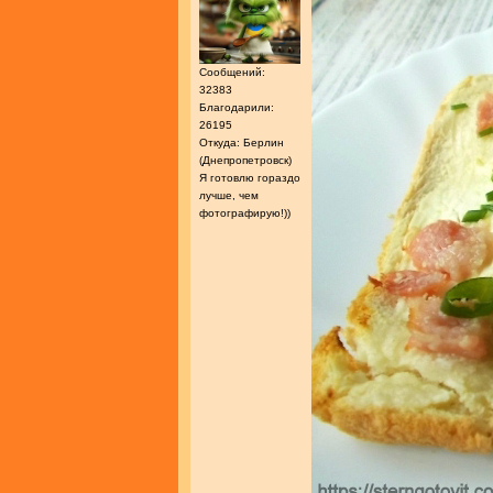
Сообщений:
32383
Благодарили:
26195
Откуда: Берлин
(Днепропетровск)
Я готовлю гораздо
лучше, чем
фотографирую!))