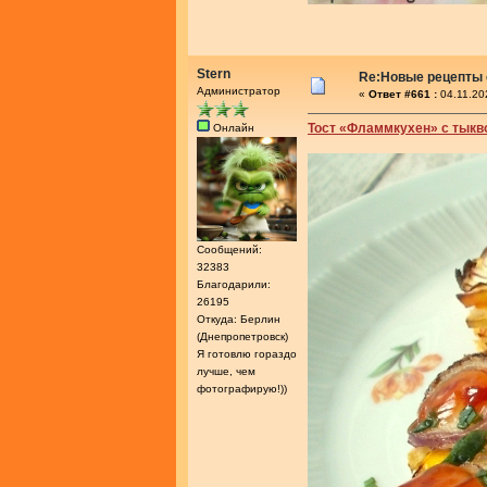
Stern
Re:Новые рецепты 
Администратор
«
Ответ #661 :
04.11.20
Тост «Фламмкухен» с тыкв
Онлайн
Сообщений:
32383
Благодарили:
26195
Откуда: Берлин
(Днепропетровск)
Я готовлю гораздо
лучше, чем
фотографирую!))