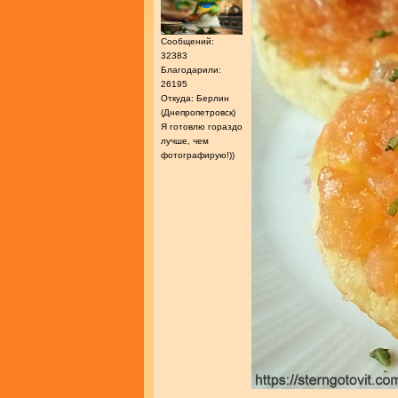
Сообщений:
32383
Благодарили:
26195
Откуда: Берлин
(Днепропетровск)
Я готовлю гораздо
лучше, чем
фотографирую!))