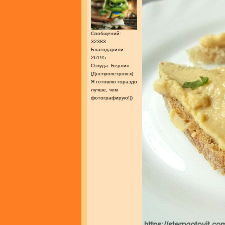
Сообщений:
32383
Благодарили:
26195
Откуда: Берлин
(Днепропетровск)
Я готовлю гораздо
лучше, чем
фотографирую!))