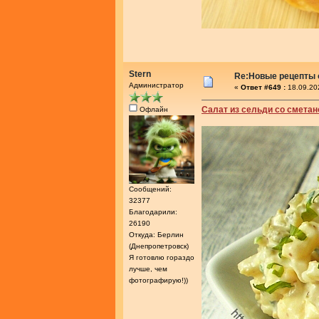
Stern
Re:Новые рецепты о
Администратор
«
Ответ #649 :
18.09.20
Салат из сельди со сметан
Офлайн
Сообщений:
32377
Благодарили:
26190
Откуда: Берлин
(Днепропетровск)
Я готовлю гораздо
лучше, чем
фотографирую!))