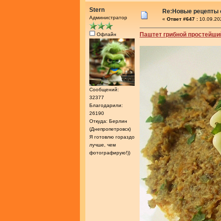
Stern
Re:Новые рецепты о
Администратор
«
Ответ #647 :
10.09.20
Паштет грибной простейши
Офлайн
Сообщений:
32377
Благодарили:
26190
Откуда: Берлин
(Днепропетровск)
Я готовлю гораздо
лучше, чем
фотографирую!))