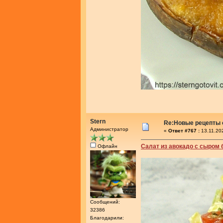
Stern
Re:Новые рецепты о
Администратор
«
Ответ #767 :
13.11.20
Салат из авокадо с сыром 
Офлайн
Сообщений:
32386
Благодарили: