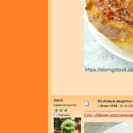
Stern
Re:Новые рецепты о
Администратор
«
Ответ #769 :
21.11.20
Соус «Айоли» классически
Офлайн