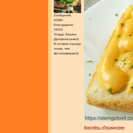
Сообщений:
32386
Благодарили:
26203
Откуда: Берлин
(Днепропетровск)
Я готовлю гораздо
лучше, чем
фотографирую!))
Коктейль «Посиделки»