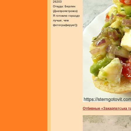
26203
Откуда: Берлин
(Днепропетровск)
Я готовлю гораздо
лучше, чем
фотографирую!))
Отбивные «Закарпатська т