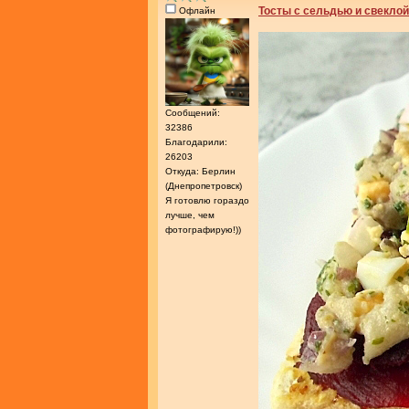
Тосты с сельдью и свеклой
Офлайн
Сообщений:
32386
Благодарили:
26203
Откуда: Берлин
(Днепропетровск)
Я готовлю гораздо
лучше, чем
фотографирую!))