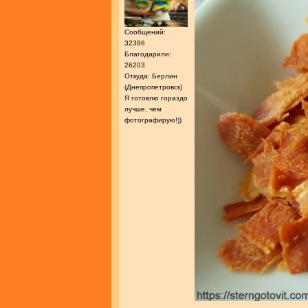
Сообщений:
32386
Благодарили:
26203
Откуда: Берлин
(Днепропетровск)
Я готовлю гораздо
лучше, чем
фотографирую!))