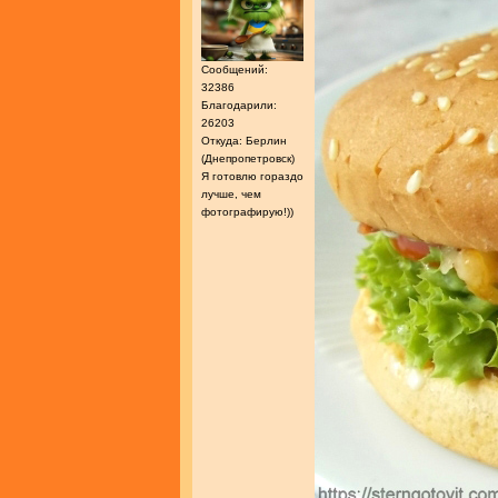
Сообщений:
32386
Благодарили:
26203
Откуда: Берлин
(Днепропетровск)
Я готовлю гораздо
лучше, чем
фотографирую!))