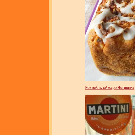
Коктейль «Амаро Негрони»