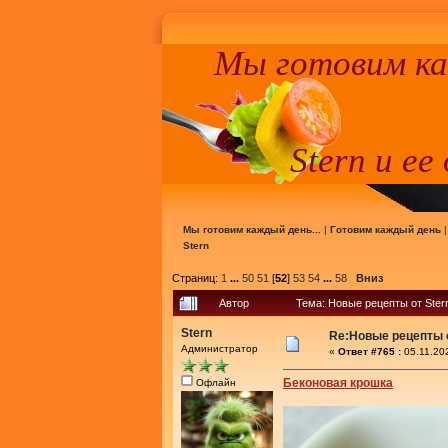
Мы готовим к
Stern и ее
Мы готовим каждый день...
|
Готовим каждый день
Stern
Страниц:
1
...
50
51
[
52
]
53
54
...
58
Вниз
Автор
Тема: Новые рецепты от Ster
Stern
Re:Новые рецепты о
Администратор
«
Ответ #765 :
05.11.20
Беконовая крошка
Офлайн