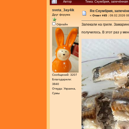
Автор
Тема: Скумбрия, запечённая 
sveta_3ay4ik
Re:Скумбрия, запечённ
Друг форума
«
Ответ #45 :
09.02.2026 08
Запекали на гриле. Замарино
Офлайн
получилось. В этот раз у ме
Сообщений: 3207
Благодарили:
3840
Откуда: Украина,
Сумы