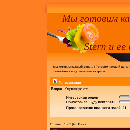
Мы готовим к
Stern и ее
Мы готовим каждый день...
|
Готовим каждый день
запечённая в духовке или на гриле
Голосование
Вопрос:
Оцените рецепт
Интересный рецепт
Приготовила. Буду повторять
Проголосовало пользователей: 21
Страниц:
1
2
3
[
4
]
Вниз