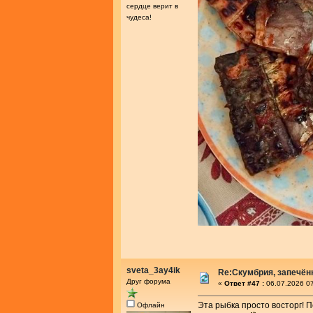
сердце верит в
чудеса!
sveta_3ay4ik
Re:Скумбрия, запечённ
Друг форума
«
Ответ #47 :
06.07.2026 07
Эта рыбка просто восторг! П
Офлайн