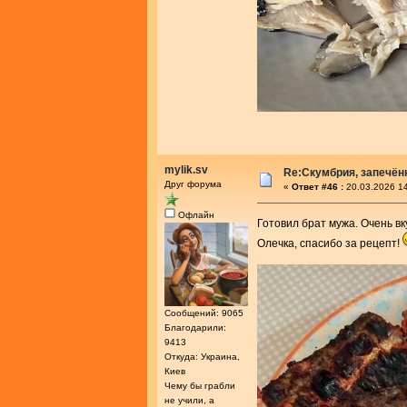
mylik.sv
Re:Скумбрия, запечённ
Друг форума
«
Ответ #46 :
20.03.2026 14
Офлайн
Готовил брат мужа. Очень вк
Олечка, спасибо за рецепт!
Сообщений: 9065
Благодарили:
9413
Откуда: Украина,
Киев
Чему бы грабли
не учили, а