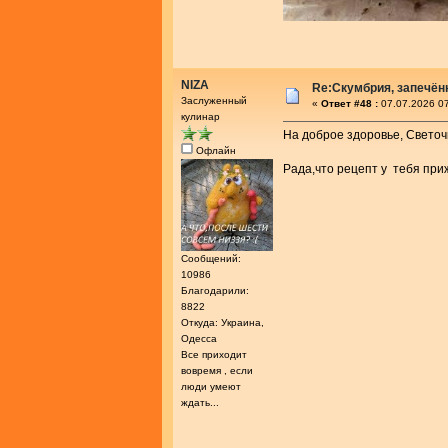
NIZA
Re:Скумбрия, запечённ
Заслуженный
«
Ответ #48 :
07.07.2026 07
кулинар
На доброе здоровье, Светоч
Офлайн
Рада,что рецепт у тебя при
Сообщений:
10986
Благодарили:
8822
Откуда: Украина,
Одесса
Все приходит
вовремя , если
люди умеют
ждать...