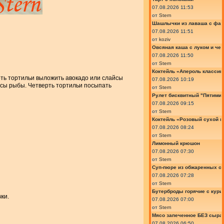
07.08.2026 11:53
от
Stern
Шашлычки из лаваша с фа
07.08.2026 11:51
от
koziv
Овсяная каша с луком и че
07.08.2026 11:50
от
Stern
Коктейль «Апероль классик
рть тортильи выложить авокадо или слайсы
07.08.2026 10:19
йсы рыбы. Четверть тортильи посыпать
от
Stern
Рулет бисквитный "Пятимин
07.08.2026 09:15
от
Stern
Коктейль «Розовый сухой м
07.08.2026 08:24
от
Stern
Лимонный крюшон
07.08.2026 07:30
от
Stern
Суп-пюре из обжаренных ов
07.08.2026 07:28
от
Stern
Бутерброды горячие с курин
ки.
07.08.2026 07:00
от
Stern
Мясо запеченное БЕЗ сыра 
07.08.2026 06:50