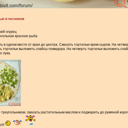
ью и чесноком
жий огурец
осольная красная рыба
ь в одном месте от края до центра. Смазать тортилью крем-сыром. На четве
ть тортильи выложить слайсы помидора. На четверть тортильи выложить сла
о лука.
 треугольником, смазать растительным маслом и поджарить до румяной короч
!!!