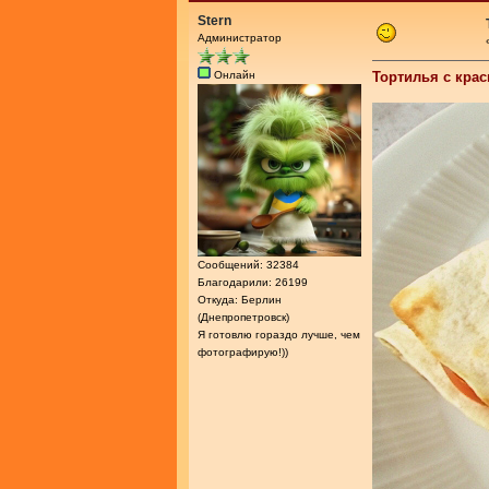
Stern
Администратор
Онлайн
Тортилья с кра
Сообщений: 32384
Благодарили: 26199
Откуда: Берлин
(Днепропетровск)
Я готовлю гораздо лучше, чем
фотографирую!))