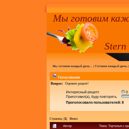
Мы готовим кажд
Stern
Мы готовим каждый день...
|
Готовим каждый день
Голосование
Вопрос:
Оцените рецепт!
Интересный рецепт.
0 
Приготовил(а), буду повторять.
Проголосовало пользователей: 8
Страниц: [
1
]
Вниз
Автор
Тема: Тортилья с к