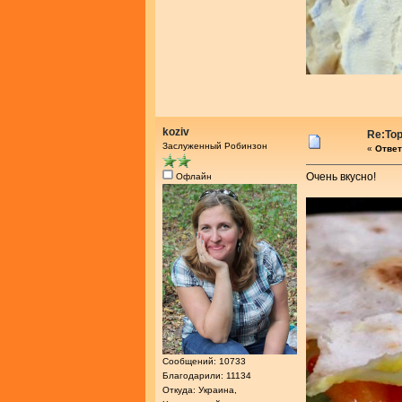
koziv
Re:То
Заслуженный Робинзон
«
Ответ
Очень вкусно!
Офлайн
Сообщений: 10733
Благодарили: 11134
Откуда: Украина,