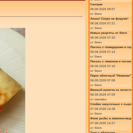
Сангрия
08.08.2026 08:07
от
Stern
Анонс! Скоро на форуме!
08.08.2026 07:21
от
Stern
Новые рецепты от Stern
08.08.2026 07:20
от
Stern
Лосось с помидорами и гор
08.08.2026 07:14
от
Stern
Лосось с лимоном и чеснок
08.08.2026 07:10
от
Stern
Пирог яблочный "Новинка"
08.08.2026 07:08
от
Stern
Винный напиток из лепестк
08.08.2026 07:05
от
mamalex
Слойки закусочные с сыром
07.08.2026 14:28
от
Stern
Филе рыбы в лимонно-медо
07.08.2026 14:27
от
Stern
Тарт с яблоками