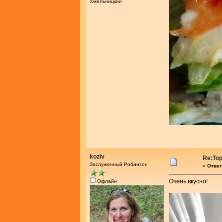
Хмельницкий
koziv
Re:То
Заслуженный Робинзон
«
Ответ
Очень вкусно!
Офлайн