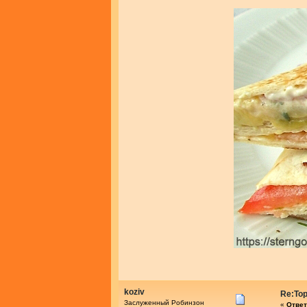
koziv
Re:То
Заслуженный Робинзон
«
Ответ