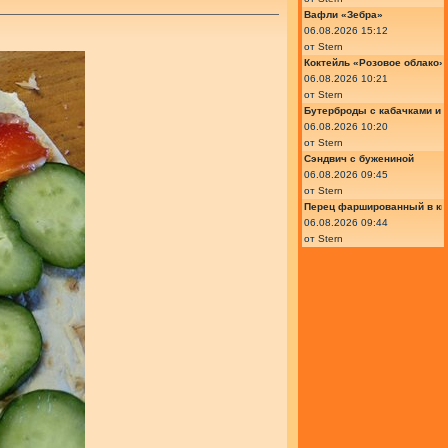
Вафли «Зебра»
06.08.2026 15:12
от
Stern
Коктейль «Розовое облако»
06.08.2026 10:21
от
Stern
Бутерброды с кабачками и
06.08.2026 10:20
от
Stern
Сэндвич с бужениной
06.08.2026 09:45
от
Stern
Перец фаршированный в ки
06.08.2026 09:44
от
Stern