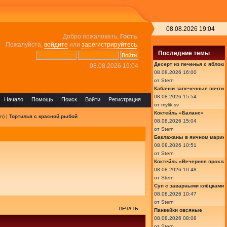
08.08.2026 19:04
Добро пожаловать,
Гость
.
Пожалуйста,
войдите
или
зарегистрируйтесь
.
Последние темы
Десерт из печенья с яблок
08.08.2026 19:04
08.08.2026 16:00
от
Stern
Кабачки запеченные почти
08.08.2026 15:54
Начало
Помощь
Поиск
Войти
Регистрация
от
mylik.sv
Коктейль «Баланс»
rn
) |
Тортилья с красной рыбой
08.08.2026 15:04
от
Stern
Баклажаны в яичном марин
08.08.2026 10:51
от
Stern
Коктейль «Вечерняя прохла
08.08.2026 10:48
от
Stern
Суп с заварными клёцками
08.08.2026 10:47
от
Stern
ПЕЧАТЬ
Панкейки овсяные
08.08.2026 08:08
от
Stern