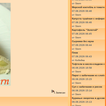
от
Stern
Морской коктейль в томатн
07.08.2026 06:48
от
Stern
Капуста тушёная с кефиром
07.08.2026 06:46
от
Stern
Картофель "Золотой"
07.08.2026 06:45
от
Stern
Сырники без муки
07.08.2026 06:44
от
Stern
Плов
07.08.2026 06:43
от
Кобейка
Тефтели в кисло-сладком с
06.08.2026 16:58
от
Stern
Пирог с кабачками из слоён
06.08.2026 15:15
от
Stern
Суп с кабачками и рисом
06.08.2026 15:14
Записан
от
Stern
Куриные окорочка в духовк
06.08.2026 15:13
от
Stern