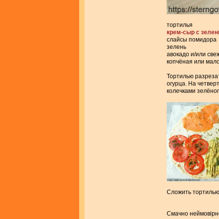
тортилья
крем-сыр с зелен
слайсы помидора
зелень
авокадо и/или све
копчёная или мал
Тортилью разрезат
огурца. На четвер
колечками зелёног
Сложить тортилью
Смачно неймовiрно