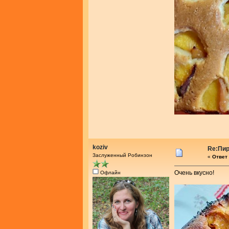
koziv
Re:Пир
Заслуженный Робинзон
«
Ответ 
Очень вкусно!
Офлайн