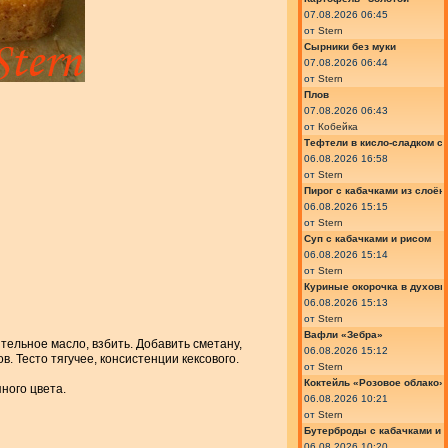
07.08.2026 06:45
от
Stern
Сырники без муки
07.08.2026 06:44
от
Stern
Плов
07.08.2026 06:43
от
Кобейка
Тефтели в кисло-сладком с
06.08.2026 16:58
от
Stern
Пирог с кабачками из слоён
06.08.2026 15:15
от
Stern
Суп с кабачками и рисом
06.08.2026 15:14
от
Stern
Куриные окорочка в духовк
06.08.2026 15:13
от
Stern
Вафли «Зебра»
тельное масло, взбить. Добавить сметану,
06.08.2026 15:12
в. Тесто тягучее, консистенции кексового.
от
Stern
Коктейль «Розовое облако»
ного цвета.
06.08.2026 10:21
от
Stern
Бутерброды с кабачками и
06.08.2026 10:20