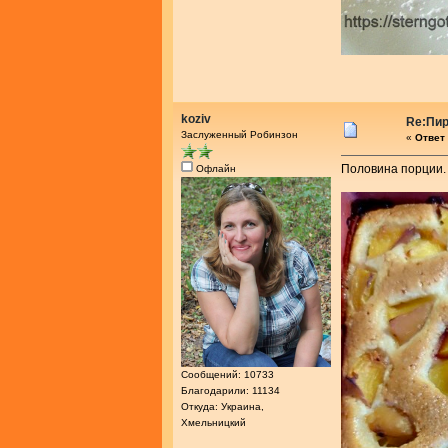
koziv
Re:Пир
Заслуженный Робинзон
«
Ответ 
Половина порции. 
Офлайн
Сообщений: 10733
Благодарили: 11134
Откуда: Украина,
Хмельницкий