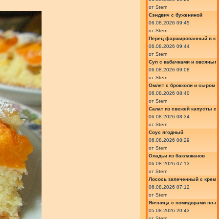
от
Stern
Сэндвич с бужениной
06.08.2026 09:45
от
Stern
Перец фаршированный в ки
06.08.2026 09:44
от
Stern
Суп с кабачками и овсяным
06.08.2026 09:08
от
Stern
Омлет с брокколи и сыром
06.08.2026 08:40
от
Stern
Салат из свежей капусты с
06.08.2026 08:34
от
Stern
Соус ягодный
06.08.2026 08:29
от
Stern
Оладьи из баклажанов
06.08.2026 07:13
от
Stern
Лосось запеченный с крем
06.08.2026 07:12
от
Stern
Яичница с помидорами по-г
05.08.2026 20:43
от
Stern