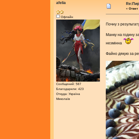
afelia
Re:Пир
«
Ответ 
Офлайн
Почну з результат
Манку на годину з
незмінна
Файно дякую за р
Сообщений: 587
Благодарили: 423
Откуда: Україна
Миколаїв