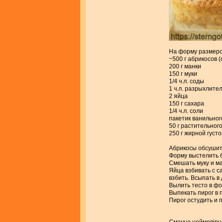
На форму размеро
~500 г абрикосов 
200 г манки
150 г муки
1/4 ч.л. соды
1 ч.л. разрыхлител
2 яйца
150 г сахара
1/4 ч.л. соли
пакетик ванильного
50 г растительног
250 г жирной густ
Абрикосы обсушить
Форму выстелить б
Смешать муку и ма
Яйца взбивать с с
взбить. Всыпать в
Вылить тесто в фо
Выпекать пирог в 
Пирог остудить и 