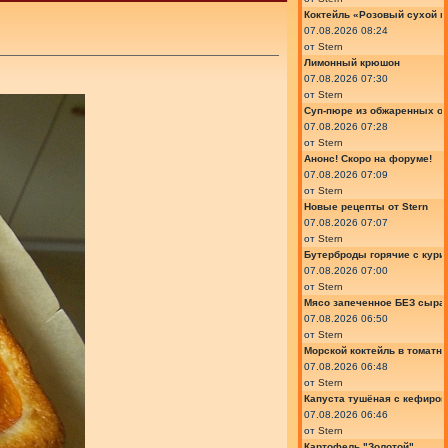
Коктейль «Розовый сухой м
07.08.2026 08:24
от
Stern
Лимонный крюшон
07.08.2026 07:30
от
Stern
Суп-пюре из обжаренных ов
07.08.2026 07:28
от
Stern
Анонс! Скоро на форуме!
07.08.2026 07:09
от
Stern
Новые рецепты от Stern
07.08.2026 07:07
от
Stern
Бутерброды горячие с курин
07.08.2026 07:00
от
Stern
Мясо запеченное БЕЗ сыра 
07.08.2026 06:50
от
Stern
Морской коктейль в томатн
07.08.2026 06:48
от
Stern
Капуста тушёная с кефиром
07.08.2026 06:46
от
Stern
Картофель "Золотой"