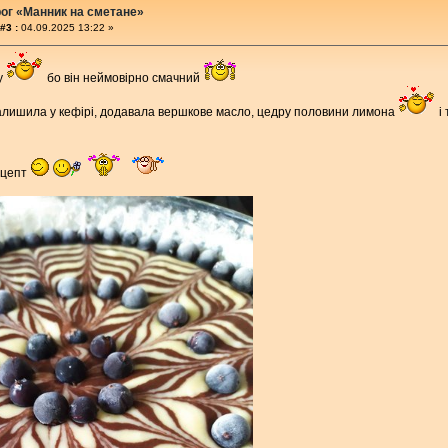
ог «Манник на сметане»
#3 :
04.09.2025 13:22 »
у
бо він неймовірно смачний
алишила у кефірі, додавала вершкове масло, цедру половини лимона
і 
ецепт