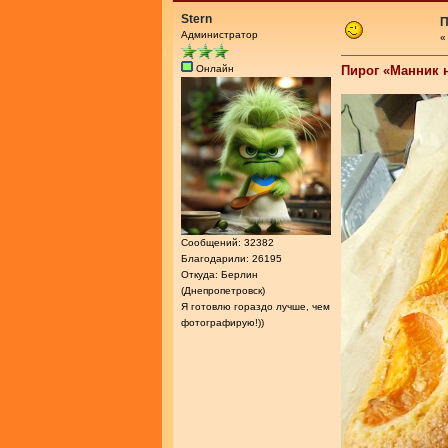
Stern
П
Администратор
Онлайн
Пирог «Манник 
Сообщений: 32382
Благодарили: 26195
Откуда: Берлин
(Днепропетровск)
Я готовлю гораздо лучше, чем
фотографирую!))