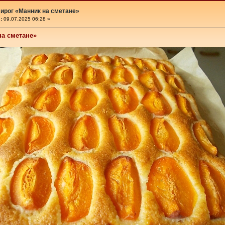
ирог «Манник на сметане»
«
:
09.07.2025 06:28 »
на сметане»