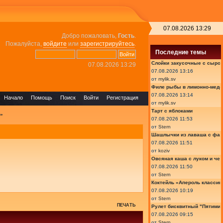
07.08.2026 13:29
Добро пожаловать,
Гость
.
Пожалуйста,
войдите
или
зарегистрируйтесь
.
Последние темы
Слойки закусочные с сыром
07.08.2026 13:29
07.08.2026 13:16
от
mylik.sv
Филе рыбы в лимонно-медо
07.08.2026 13:14
Начало
Помощь
Поиск
Войти
Регистрация
от
mylik.sv
Тарт с яблоками
»
07.08.2026 11:53
от
Stern
Шашлычки из лаваша с фа
07.08.2026 11:51
от
koziv
Овсяная каша с луком и че
07.08.2026 11:50
от
Stern
Коктейль «Апероль классик
07.08.2026 10:19
от
Stern
ПЕЧАТЬ
Рулет бисквитный "Пятимин
07.08.2026 09:15
от
Stern