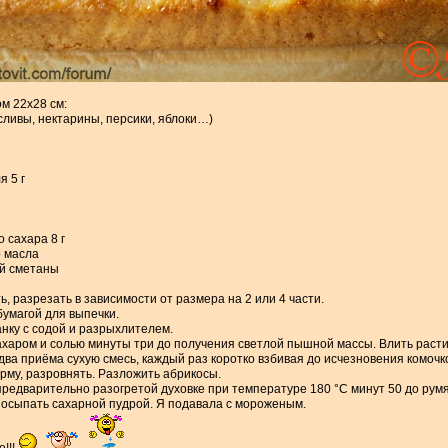
м 22х28 см:
(сливы, нектарины, персики, яблоки…)
я 5 г
 сахара 8 г
о масла
ой сметаны
, разрезать в зависимости от размера на 2 или 4 части.
умагой для выпечки.
нку с содой и разрыхлителем.
ахаром и солью минуты три до получения светлой пышной массы. Влить расти
 два приёма сухую смесь, каждый раз коротко взбивая до исчезновения комочко
рму, разровнять. Разложить абрикосы.
предварительно разогретой духовке при температуре 180 °С минут 50 до румя
посыпать сахарной пудрой. Я подавала с мороженым.