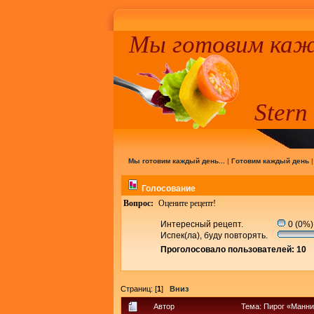
Мы готовим кажд
Stern
Мы готовим каждый день...
|
Готовим каждый день
Голосование
Вопрос:
Оцените рецепт!
Интересный рецепт.
0 (0%)
Испек(ла), буду повторять.
Проголосовало пользователей: 10
Страниц: [
1
]
Вниз
Автор
Тема: Пирог «Манни