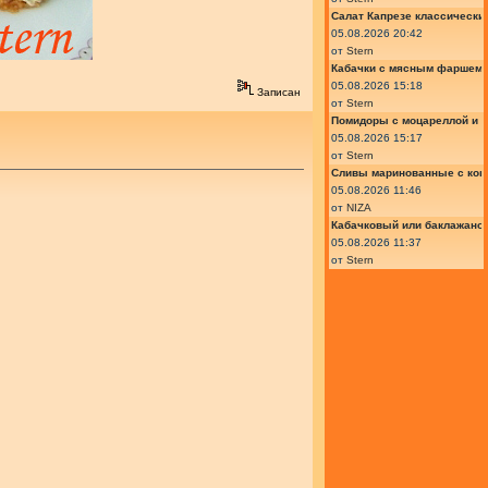
Салат Капрезе классически
05.08.2026 20:42
от
Stern
Кабачки с мясным фаршем 
05.08.2026 15:18
Записан
от
Stern
Помидоры с моцареллой и 
05.08.2026 15:17
от
Stern
Сливы маринованные с кон
05.08.2026 11:46
от
NIZA
Кабачковый или баклажано
05.08.2026 11:37
от
Stern