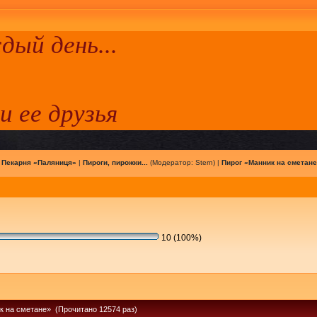
ый день...
 и ее друзья
|
Пекарня «Паляниця»
|
Пироги, пирожки...
(Модератор:
Stern
) |
Пирог «Манник на сметане
10 (100%)
к на сметане» (Прочитано 12574 раз)