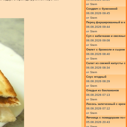
от
Stern
Сэндвич с бужениной
06.08.2026 09:45
от
Stern
Перец фаршированный в ки
06.08.2026 09:44
от
Stern
Суп с кабачками и овсяным
06.08.2026 09:08
от
Stern
Омлет с брокколи и сыром
06.08.2026 08:40
от
Stern
Салат из свежей капусты с
06.08.2026 08:34
от
Stern
Соус ягодный
06.08.2026 08:29
от
Stern
Оладьи из баклажанов
06.08.2026 07:13
от
Stern
Лосось запеченный с крем
06.08.2026 07:12
от
Stern
Яичница с помидорами по-г
05.08.2026 20:43
от
Stern