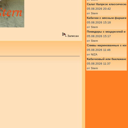
Салат Капрезе классически
05.08.2026 20:42
от
Stern
Кабачки с мясным фаршем 
05.08.2026 15:18
от
Stern
Помидоры с моцареллой и 
Записан
05.08.2026 15:17
от
Stern
Сливы маринованные с кон
05.08.2026 11:46
от
NIZA
Кабачковый или баклажано
05.08.2026 11:37
от
Stern