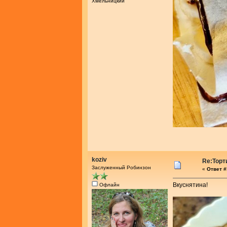
Хмельницкий
koziv
Re:Торт
Заслуженный Робинзон
«
Ответ #
Вкуснятина!
Офлайн