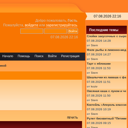
07.08.2026 22:16
Добро пожаловать,
Гость
.
Пожалуйста,
войдите
или
зарегистрируйтесь
.
Последние темы
Слойки закусочные с сыром
07.08.2026 22:16
07.08.2026 14:28
от
Stern
Филе рыбы в лимонно-медо
07.08.2026 14:27
Начало
Помощь
Поиск
Войти
Регистрация
от
Stern
Тарт с яблоками
икой
07.08.2026 11:53
от
Stern
Шашлычки из лаваша с фа
07.08.2026 11:51
от
koziv
Овсяная каша с луком и че
07.08.2026 11:50
от
Stern
Коктейль «Апероль классик
07.08.2026 10:19
от
Stern
ПЕЧАТЬ
Рулет бисквитный "Пятимин
07.08.2026 09:15
от
Stern