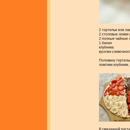
2 тортильи или л
2 столовые ложки
2 полные чайные 
1 банан
клубника
кусочек сливочног
Половину тортильи
ломтики клубники,
В смазанной расти