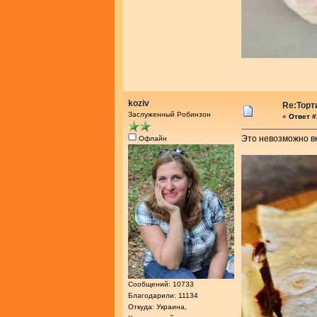
koziv
Re:Торт
Заслуженный Робинзон
«
Ответ #
Это невозможно вк
Офлайн
Сообщений: 10733
Благодарили: 11134
Откуда: Украина,