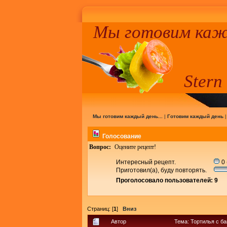
Мы готовим кажд
Stern
Мы готовим каждый день...
|
Готовим каждый день
Голосование
Вопрос:
Оцените рецепт!
Интересный рецепт.
0 
Приготовил(а), буду повторять.
Проголосовало пользователей: 9
Страниц: [
1
]
Вниз
Автор
Тема: Тортилья с б