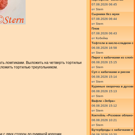
07.08.2026 06:45
от
Stern
Сырники без муки
07.08.2026 06:44
от
Stern
Плов
07.08.2026 06:43
от
Кобейка
Тефтели в кисло-сладком с
06.08.2026 16:58
от
Stern
Пирог с кабачками из слоён
06.08.2026 15:15
ать ломтиками. Выложить на четверть тортильи
 сложить тортилью треугольником.
от
Stern
Суп с кабачками и рисом
06.08.2026 15:14
от
Stern
Куриные окорочка в духовк
06.08.2026 15:13
от
Stern
Вафли «Зебра»
06.08.2026 15:12
от
Stern
Коктейль «Розовое облако»
06.08.2026 10:21
от
Stern
Бутерброды с кабачками и
 с двух сторон до румяной корочки.
06.08.2026 10:20