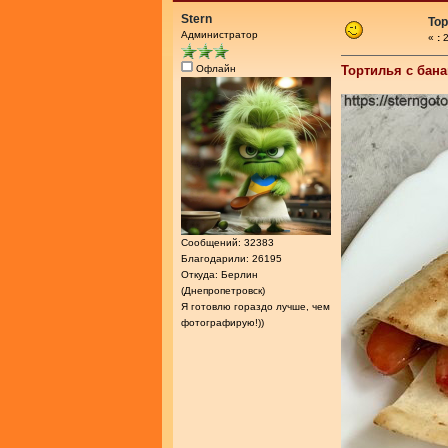
Stern
Тор
Администратор
«
:
2
Офлайн
Тортилья с бан
Сообщений: 32383
Благодарили: 26195
Откуда: Берлин
(Днепропетровск)
Я готовлю гораздо лучше, чем
фотографирую!))