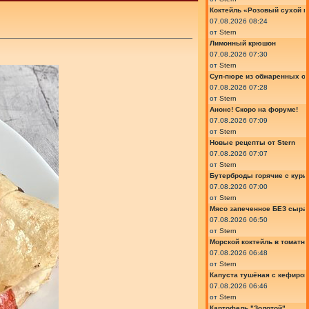
Коктейль «Розовый сухой м
07.08.2026 08:24
от
Stern
Лимонный крюшон
07.08.2026 07:30
от
Stern
Суп-пюре из обжаренных ов
07.08.2026 07:28
от
Stern
Анонс! Скоро на форуме!
07.08.2026 07:09
от
Stern
Новые рецепты от Stern
07.08.2026 07:07
от
Stern
Бутерброды горячие с курин
07.08.2026 07:00
от
Stern
Мясо запеченное БЕЗ сыра 
07.08.2026 06:50
от
Stern
Морской коктейль в томатн
07.08.2026 06:48
от
Stern
Капуста тушёная с кефиром
07.08.2026 06:46
от
Stern
Картофель "Золотой"