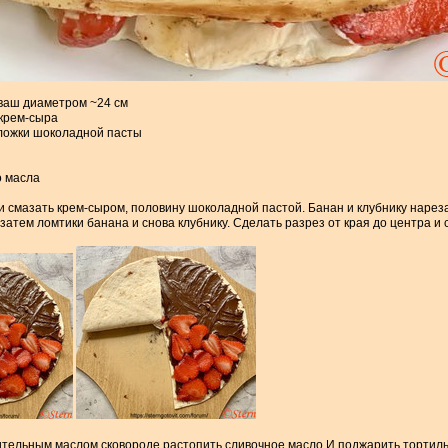
аваш диаметром ~24 см
 крем-сыра
ложки шоколадной пасты
о масла
 смазать крем-сыром, половину шоколадной пастой. Банан и клубнику нарез
 затем ломтики банана и снова клубнику. Сделать разрез от края до центра и
тельным маслом сковороде растопить сливочное масло И поджарить тортильи