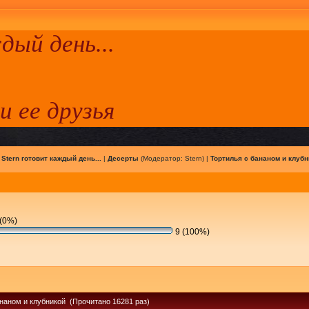
ый день...
 и ее друзья
|
Stern готовит каждый день...
|
Десерты
(Модератор:
Stern
) |
Тортилья с бананом и клубн
(0%)
9 (100%)
ананом и клубникой (Прочитано 16281 раз)