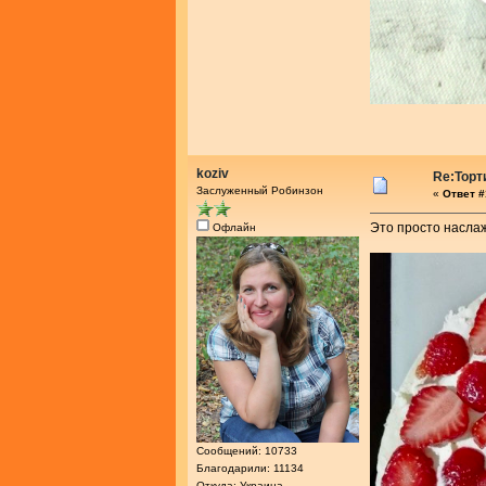
koziv
Re:Торт
Заслуженный Робинзон
«
Ответ #
Это просто наслаж
Офлайн
Сообщений: 10733
Благодарили: 11134
Откуда: Украина,