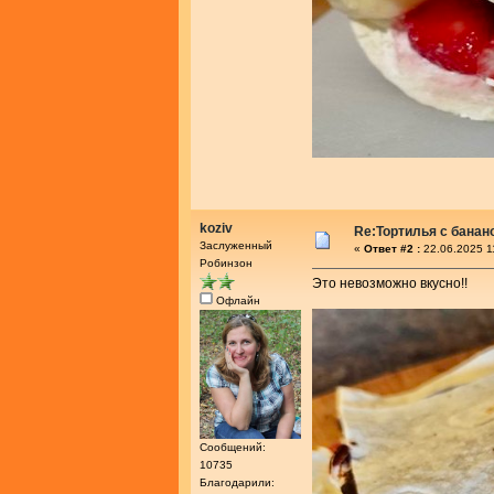
koziv
Re:Тортилья с банан
Заслуженный
«
Ответ #2 :
22.06.2025 1
Робинзон
Это невозможно вкусно!!
Офлайн
Сообщений:
10735
Благодарили: