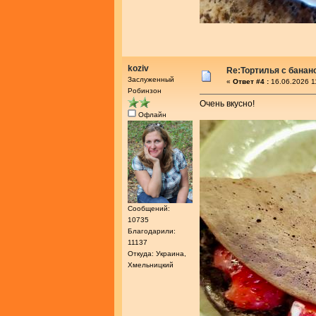
koziv
Re:Тортилья с банан
Заслуженный
«
Ответ #4 :
16.06.2026 1
Робинзон
Очень вкусно!
Офлайн
Сообщений:
10735
Благодарили:
11137
Откуда: Украина,
Хмельницкий