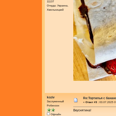
11137
Откуда: Украина,
Хмельницкий
koziv
Re:Тортилья с банан
Заслуженный
«
Ответ #3 :
03.07.2025 0
Робинзон
Вкуснятина!
Офлайн