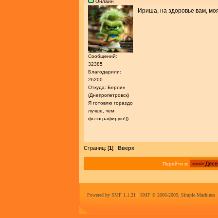
Онлайн
Ириша, на здоровье вам, мо
Сообщений:
32385
Благодарили:
26200
Откуда: Берлин
(Днепропетровск)
Я готовлю гораздо
лучше, чем
фотографирую!))
Страниц: [
1
]
Вверх
Перейти в:
Powered by SMF 1.1.21
|
SMF © 2006-2009, Simple Machines