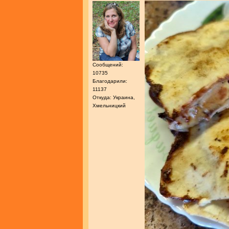
Сообщений:
10735
Благодарили:
11137
Откуда: Украина,
Хмельницкий