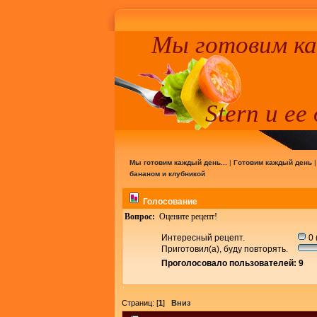
Мы готовим к
Stern и ее
Мы готовим каждый день...
|
Готовим каждый день
бананом и клубникой
Голосование
Вопрос:
Оцените рецепт!
Интересный рецепт.
0 
Приготовил(а), буду повторять.
Проголосовало пользователей: 9
Страниц: [
1
]
Вниз