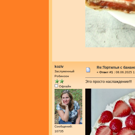
koziv
Re:Тортилья с банан
Заслуженный
«
Ответ #1 :
08.06.2025 1
Робинзон
Это просто наслаждение!!!
Офлайн
Сообщений:
10735