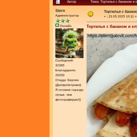
Автор
Тема: Тортилья с бананом и 
Stern
Тортилья с банан
Администратор
«
:
23.05.2025 10:11 »
Онлайн
Тортилья с бананом и к
Сообщений:
32385
Благодарили:
26200
Откуда: Берлин
(Днепропетровск)
Я готовлю гораздо
лучше, чем
фотографирую!))