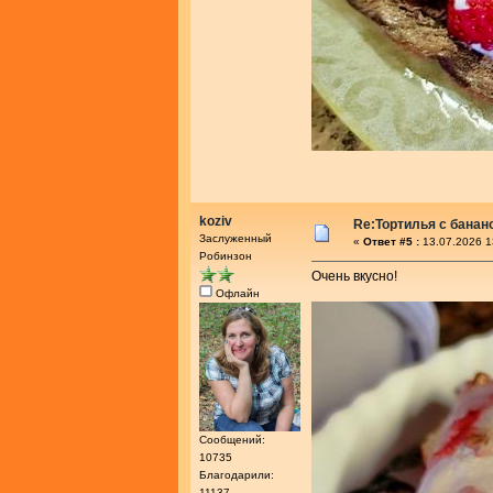
koziv
Re:Тортилья с банан
Заслуженный
«
Ответ #5 :
13.07.2026 1
Робинзон
Очень вкусно!
Офлайн
Сообщений:
10735
Благодарили:
11137