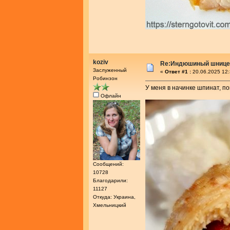
koziv
Re:Индюшиный шницел
Заслуженный
«
Ответ #1 :
20.06.2025 12:
Робинзон
У меня в начинке шпинат, по
Офлайн
Сообщений:
10728
Благодарили:
11127
Откуда: Украина,
Хмельницкий