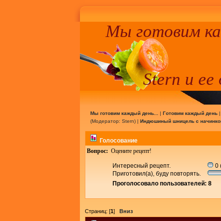
Мы готовим к
Stern и ее
Мы готовим каждый день...
|
Готовим каждый день
(Модератор:
Stern
) |
Индюшиный шницель с начинкой
Голосование
Вопрос:
Оцените рецепт!
Интересный рецепт.
0 
Приготовил(а), буду повторять.
Проголосовало пользователей: 8
Страниц: [
1
]
Вниз