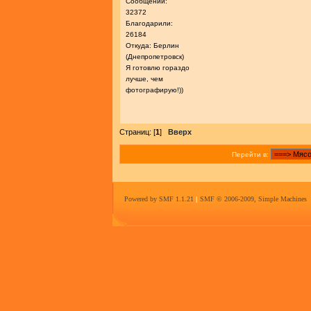
Сообщений:
32372
Благодарили:
26184
Откуда: Берлин
(Днепропетровск)
Я готовлю гораздо
лучше, чем
фотографирую!))
Страниц: [
1
]
Вверх
Перейти в:
Powered by SMF 1.1.21
|
SMF © 2006-2009, Simple Machines