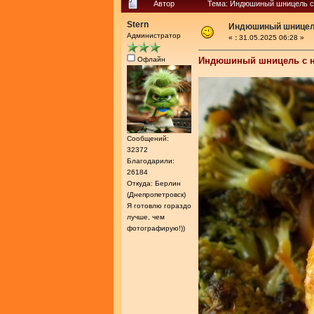
Автор
Тема: Индюшиный шницель с 
Stern
Индюшиный шницель
Администратор
«
:
31.05.2025 06:28 »
Офлайн
Индюшиный шницель с н
Сообщений:
32372
Благодарили:
26184
Откуда: Берлин
(Днепропетровск)
Я готовлю гораздо
лучше, чем
фотографирую!))