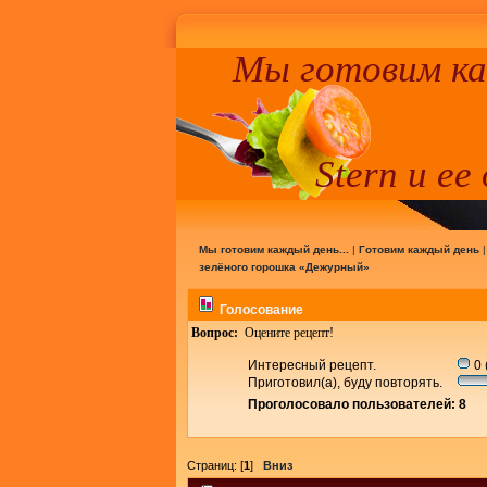
Мы готовим к
Stern и ее
Мы готовим каждый день...
|
Готовим каждый день
зелёного горошка «Дежурный»
Голосование
Вопрос:
Оцените рецепт!
Интересный рецепт.
0 
Приготовил(а), буду повторять.
Проголосовало пользователей: 8
Страниц: [
1
]
Вниз