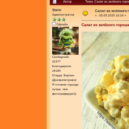
Автор
Тема: Салат из зелёного гор
Stern
Салат из зелёного
Администратор
«
:
05.05.2025 10:24 »
Офлайн
Салат из зелёного горо
Сообщений:
32377
Благодарили:
26190
Откуда: Берлин
(Днепропетровск)
Я готовлю гораздо
лучше, чем
фотографирую!))