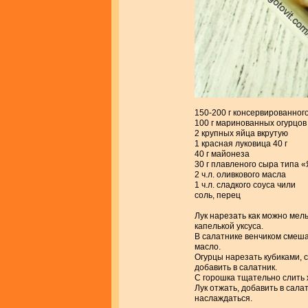
150-200 г консервированног
100 г маринованных огурцов
2 крупных яйца вкрутую
1 красная луковица 40 г
40 г майонеза
30 г плавленого сыра типа 
2 ч.л. оливкового масла
1 ч.л. сладкого соуса чили
соль, перец
Лук нарезать как можно мель
капелькой уксуса.
В салатнике венчиком смеша
масло.
Огурцы нарезать кубиками, с
добавить в салатник.
С горошка тщательно слить ж
Лук отжать, добавить в сала
наслаждаться.