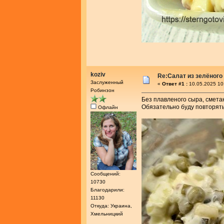
koziv
Re:Салат из зелёног
Заслуженный
«
Ответ #1 :
10.05.2025 10
Робинзон
Без плавленого сыра, сметан
Обязательно буду повторять
Офлайн
Сообщений:
10730
Благодарили:
11130
Откуда: Украина,
Хмельницкий