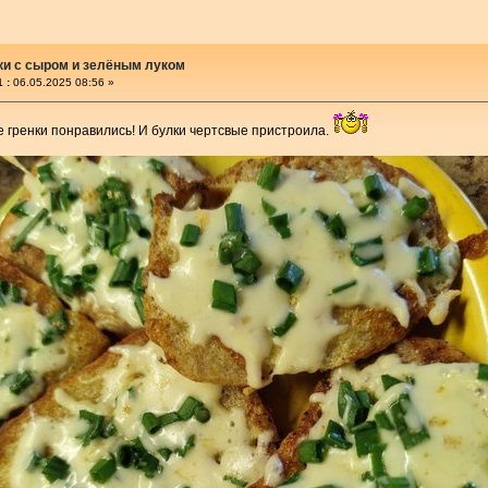
ки с сыром и зелёным луком
 :
06.05.2025 08:56 »
е гренки понравились! И булки чертсвые пристроила.