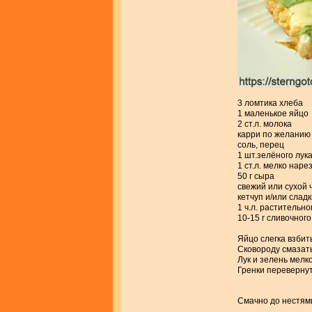
3 ломтика хлеба
1 маленькое яйцо
2 ст.л. молока
карри по желанию
соль, перец
1 шт.зелёного лук
1 ст.л. мелко нар
50 г сыра
свежий или сухой 
кетчуп и/или слад
1 ч.л. растительно
10-15 г сливочног
Яйцо слегка взбит
Сковороду смазать
Лук и зелень мелк
Гренки перевернут
Смачно до нестями