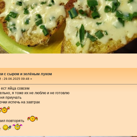
ки с сыром и зелёным луком
 :
29.06.2025 09:48 »
 ест яйца совсем
льно, я тоже их не люблю и не готовлю
рня приучать
чки испечь на завтрак
шил повторять
пт