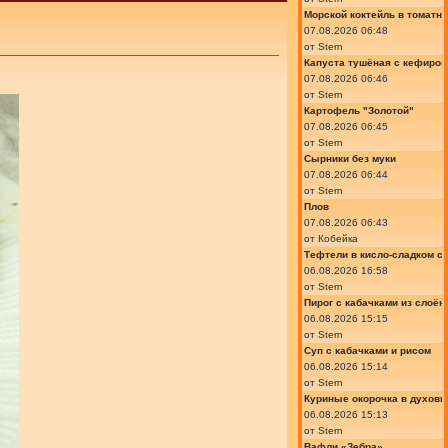
Морской коктейль в томатн
07.08.2026 06:48
от
Stern
Капуста тушёная с кефиром
07.08.2026 06:46
от
Stern
Картофель "Золотой"
07.08.2026 06:45
от
Stern
Сырники без муки
07.08.2026 06:44
от
Stern
Плов
07.08.2026 06:43
от
Кобейка
Тефтели в кисло-сладком с
06.08.2026 16:58
от
Stern
Пирог с кабачками из слоён
06.08.2026 15:15
от
Stern
Суп с кабачками и рисом
06.08.2026 15:14
от
Stern
Куриные окорочка в духовк
06.08.2026 15:13
от
Stern
Вафли «Зебра»