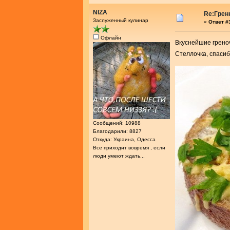
NIZA
Re:Грен
Заслуженный кулинар
«
Ответ #3
Офлайн
Вкуснейшие грен
Стеллочка, спаси
Сообщений: 10988
Благодарили: 8827
Откуда: Украина, Одесса
Все приходит вовремя , если
люди умеют ждать...