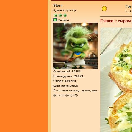
Stern
Гре
Администратор
«
:
2
Онлайн
Гренки с сыром
Сообщений: 32380
Благодарили: 26193
Откуда: Берлин
(Днепропетровск)
Я готовлю гораздо лучше, чем
фотографирую!))