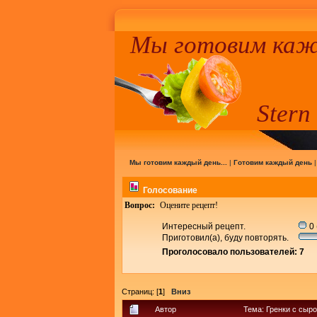
Мы готовим кажд
Stern
Мы готовим каждый день...
|
Готовим каждый день
Голосование
Вопрос:
Оцените рецепт!
Интересный рецепт.
0 
Приготовил(а), буду повторять.
Проголосовало пользователей: 7
Страниц: [
1
]
Вниз
Автор
Тема: Гренки с сыр