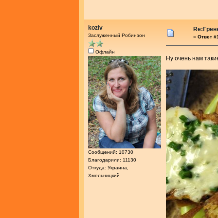
koziv
Re:Грен
Заслуженный Робинзон
«
Ответ #1
Офлайн
Ну очень нам таки
Сообщений: 10730
Благодарили: 11130
Откуда: Украина,
Хмельницкий