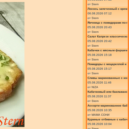
от
Stern
Лосось запеченный с крем
06.08.2026 07:12
от
Stern
Яичница с помидорами по-г
05.08.2026 20:43
от
Stern
Салат Капрезе классически
05.08.2026 20:42
от
Stern
Кабачки с мясным фаршем 
05.08.2026 15:18
от
Stern
Помидоры с моцареллой и 
05.08.2026 15:17
от
Stern
Сливы маринованные с кон
05.08.2026 11:46
от
NIZA
Кабачковый или баклажано
05.08.2026 11:37
от
Stern
Ассорти маринованное баб
05.08.2026 10:35
от
МАМА СОНИ
Куриные отбивные с кабач
05.08.2026 10:04
от
Stern