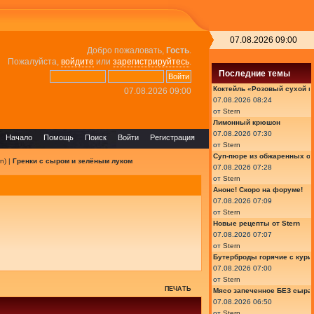
07.08.2026 09:00
Добро пожаловать,
Гость
.
Пожалуйста,
войдите
или
зарегистрируйтесь
.
Последние темы
Коктейль «Розовый сухой м
07.08.2026 09:00
07.08.2026 08:24
от
Stern
Лимонный крюшон
07.08.2026 07:30
Начало
Помощь
Поиск
Войти
Регистрация
от
Stern
Суп-пюре из обжаренных ов
rn
) |
Гренки с сыром и зелёным луком
07.08.2026 07:28
от
Stern
Анонс! Скоро на форуме!
07.08.2026 07:09
от
Stern
Новые рецепты от Stern
07.08.2026 07:07
от
Stern
Бутерброды горячие с курин
07.08.2026 07:00
от
Stern
ПЕЧАТЬ
Мясо запеченное БЕЗ сыра 
07.08.2026 06:50
от
Stern