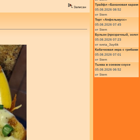
Трайфл «Банановая караме
Записан
05.08.2026 08:52
от
Stern
Торт «Апфельмусс»
05.08.2026 07:45
от
Stern
Бульон (прозрачный, золот
05.08.2026 07:23
от
sveta_3ay4ik
Кабачковая икра с грибами
05.08.2026 07:01
от
Stern
Тыква в соевом соусе
05.08.2026 06:52
от
Stern