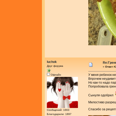
luchok
Re:Грен
Друг форума
«
Ответ #2
У меня ребенок не
Офлайн
Впрочем неудивите
Но как-то надо па
Попробовала грено
Сынуля одобрил
Милостиво разре
Спасибо за реце
Сообщений: 1663
Благодарили: 1897