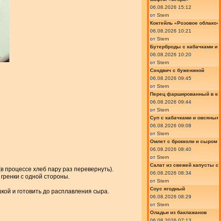
06.08.2026 15:12
от
Stern
Коктейль «Розовое облако»
06.08.2026 10:21
от
Stern
Бутерброды с кабачками и
06.08.2026 10:20
от
Stern
Сэндвич с бужениной
06.08.2026 09:45
от
Stern
Перец фаршированный в ки
06.08.2026 09:44
от
Stern
Суп с кабачками и овсяным
06.08.2026 09:08
от
Stern
Омлет с брокколи и сыром
06.08.2026 08:40
от
Stern
Салат из свежей капусты с
(в процессе хлеб пару раз перевернуть).
06.08.2026 08:34
гренки с одной стороны.
от
Stern
Соус ягодный
кой и готовить до расплавления сыра.
06.08.2026 08:29
от
Stern
Оладьи из баклажанов
06.08.2026 07:13