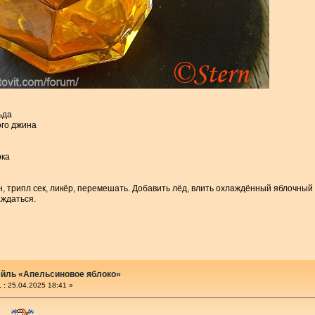
ьда
ого джина
ока
н, трипл сек, ликёр, перемешать. Добавить лёд, влить охлаждённый яблочный
аждаться.
ейль «Апельсиновое яблоко»
 :
25.04.2025 18:41 »