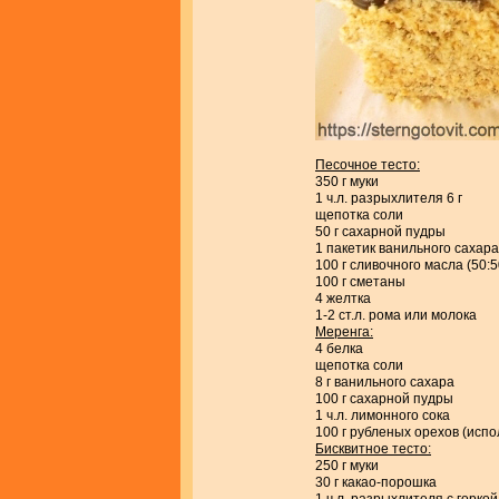
Песочное тесто:
350 г муки
1 ч.л. разрыхлителя 6 г
щепотка соли
50 г сахарной пудры
1 пакетик ванильного сахара 
100 г сливочного масла (50:
100 г сметаны
4 желтка
1-2 ст.л. рома или молока
Меренга:
4 белка
щепотка соли
8 г ванильного сахара
100 г сахарной пудры
1 ч.л. лимонного сока
100 г рубленых орехов (исп
Бисквитное тесто:
250 г муки
30 г какао-порошка