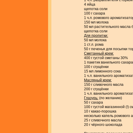
1 ч.л. разрыхлителя с горкой 
4 яйца
щепотка соли
100 г сахара
1 ч.л. ромового ароматизато
150 мл молока
50 мл растительного масла 
щепотка соли
Для пропитки:
50 мл молока
1 ст.л. рома
50 г печенья для посыпки то
Сметанный крем:
400 г густой сметаны 30%
1 пакетик ванильного сахара 
100 г сгущёнки
15 мл лимонного сока
1 ч.л. ванильного ароматиза
Масляный крем:
150 г сливочного масла
200 г сгущёнки
1 ч.л. ванильного ароматиза
Глазурь:
(по желанию)
50 г сахара
100 г густой магазинной (!) 
10 г какао-порошка
несколько капель ромового 
25 г сливочного масла
20 г чёрного шоколада