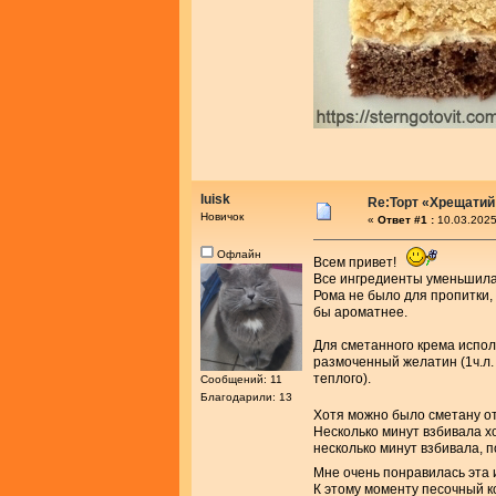
luisk
Re:Торт «Хрещатий
Новичок
«
Ответ #1 :
10.03.2025
Офлайн
Всем привет!
Все ингредиенты уменьшила 
Рома не было для пропитки,
бы ароматнее.
Для сметанного крема испол
размоченный желатин (1ч.л. 
теплого).
Сообщений: 11
Благодарили: 13
Хотя можно было сметану от
Несколько минут взбивала х
несколько минут взбивала, 
Мне очень понравилась эта 
К этому моменту песочный к