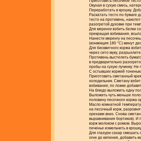
Приготовить песочное тесто.
Окуная в сухую смесь, натер
Переработать в крошку. Доба
Раскатать тесто по бумаге 
тесто на противень, наколот
разогретой духовке при темп
Для меренги взбить белки с
прекращая взбивания, всыпа
Нанести меренгу на песочны
(конвекция 180 °С) минут де
Для бисквитного коржа взбит
через сито муку, разрыхлите
Противень выстелить бумаго
в предварительно разогрето
пробы на сухую лучинку. Не
С остывших коржей тоненько
Приготовить сметанный крем
холодильник. Сметану взбит
взбивания, по ложке добавит
На блюдо выложить одну пол
Выложить чуть меньше поло
половину песочного коржа о
Масло комнатной температур
на песочный корж, разровня
орехами вниз. Снова сметан
выравнивания бортиков). И 
корж молоком с ромом. Выро
печенье измельчить в крошку
Для глазури сахар смешать 
огне до кипения, добавить ма