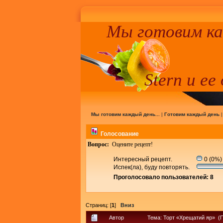
Мы готовим к
Stern и ее
Мы готовим каждый день...
|
Готовим каждый день
Голосование
Вопрос:
Оцените рецепт!
Интересный рецепт.
0 (0%)
Испек(ла), буду повторять.
Проголосовало пользователей: 8
Страниц: [
1
]
Вниз
Автор
Тема: Торт «Хрещатий яр» (П