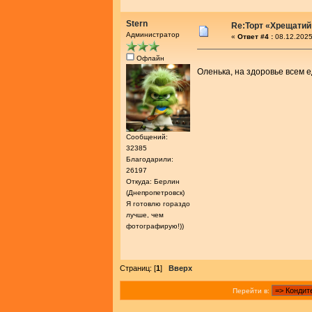
Stern
Re:Торт «Хрещатий
Администратор
«
Ответ #4 :
08.12.2025
Офлайн
Оленька, на здоровье всем 
Сообщений:
32385
Благодарили:
26197
Откуда: Берлин
(Днепропетровск)
Я готовлю гораздо
лучше, чем
фотографирую!))
Страниц: [
1
]
Вверх
Перейти в: