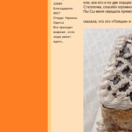
ели, кое-кто и по две порции
10990
Стеллочка, спасибо огромное
Благодарили:
Пы Сы меня смущала прямоуг
8827
Откуда: Украина,
сказала, что это «Пляцок» 
Одесса
Все приходит
вовремя , если
люди умеют
ждать...