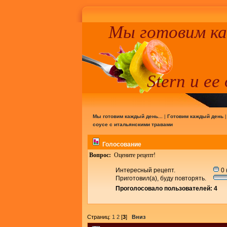
Мы готовим к
Stern и ее
Мы готовим каждый день...
|
Готовим каждый день
соусе с итальянскими травами
Голосование
Вопрос:
Оцените рецепт!
Интересный рецепт.
0 
Приготовил(а), буду повторять.
Проголосовало пользователей: 4
Страниц:
1
2
[
3
]
Вниз