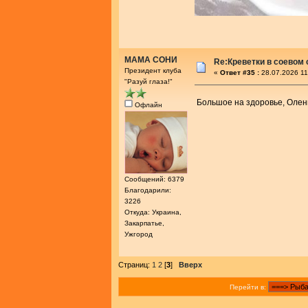
МАМА СОНИ
Re:Креветки в соевом
Президент клуба
«
Ответ #35 :
28.07.2026 11
"Разуй глаза!"
Большое на здоровье, Оле
Офлайн
Сообщений: 6379
Благодарили:
3226
Откуда: Украина,
Закарпатье,
Ужгород
Страниц:
1
2
[
3
]
Вверх
Перейти в: