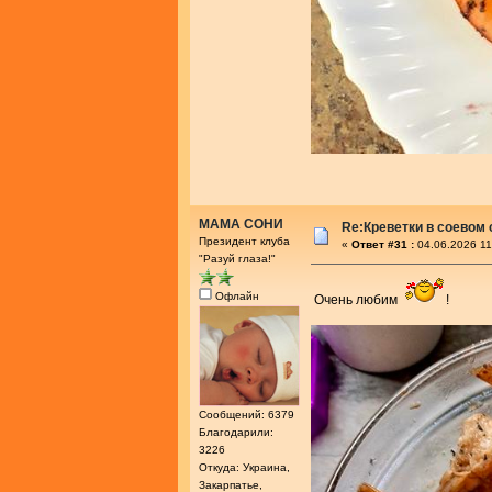
МАМА СОНИ
Re:Креветки в соевом
Президент клуба
«
Ответ #31 :
04.06.2026 11
"Разуй глаза!"
Офлайн
Очень любим
!
Сообщений: 6379
Благодарили:
3226
Откуда: Украина,
Закарпатье,