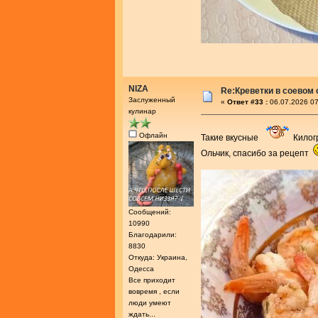
NIZA
Re:Креветки в соевом
Заслуженный
«
Ответ #33 :
06.07.2026 07
кулинар
Офлайн
Такие вкусные
Килог
Ольчик, спасибо за рецепт
Сообщений:
10990
Благодарили:
8830
Откуда: Украина,
Одесса
Все приходит
вовремя , если
люди умеют
ждать...