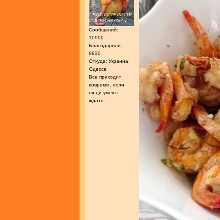
Сообщений:
10990
Благодарили:
8830
Откуда: Украина,
Одесса
Все приходит
вовремя , если
люди умеют
ждать...