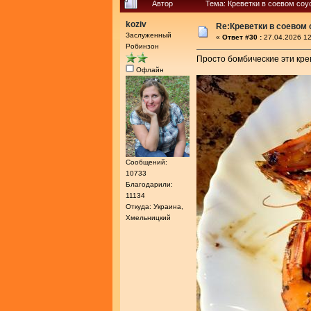
Автор
Тема: Креветки в соевом соу
koziv
Re:Креветки в соевом
Заслуженный
«
Ответ #30 :
27.04.2026 12
Робинзон
Просто бомбические эти крев
Офлайн
Сообщений:
10733
Благодарили:
11134
Откуда: Украина,
Хмельницкий