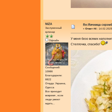
NIZA
Re:Яичница скрэм
Заслуженный
«
Ответ #4 :
14.02.2025
кулинар
У меня безо всяких наполни
Офлайн
Стеллочка, спасибо!
Сообщений:
10986
Благодарили:
8822
Откуда: Украина,
Одесса
Все приходит
вовремя , если
люди умеют
ждать...