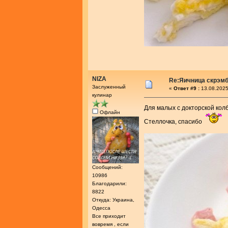
NIZA
Re:Яичница скрэм
Заслуженный
«
Ответ #9 :
13.08.2025
кулинар
Для малых с докторской кол
Офлайн
Стеллочка, спасибо
Сообщений:
10986
Благодарили:
8822
Откуда: Украина,
Одесса
Все приходит
вовремя , если