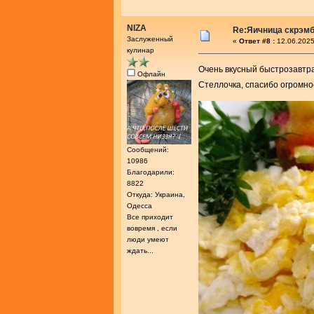
NIZA
Re:Яичница скрэм
Заслуженный
«
Ответ #8 :
12.06.2025
кулинар
Очень вкусный быстрозавтр
Офлайн
Стеллочка, спасибо огромно
Сообщений:
10986
Благодарили:
8822
Откуда: Украина,
Одесса
Все приходит
вовремя , если
люди умеют
ждать...