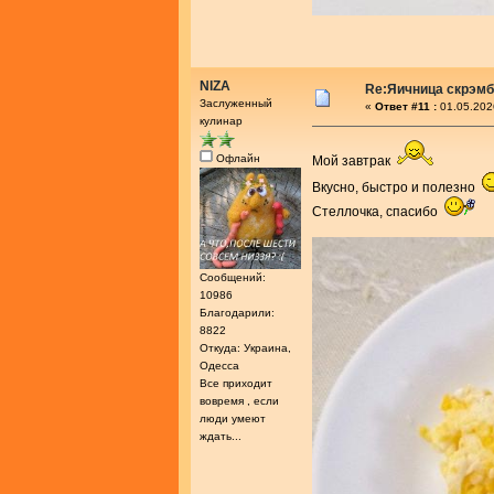
NIZA
Re:Яичница скрэм
Заслуженный
«
Ответ #11 :
01.05.202
кулинар
Офлайн
Мой завтрак
Вкусно, быстро и полезно
Стеллочка, спасибо
Сообщений:
10986
Благодарили:
8822
Откуда: Украина,
Одесса
Все приходит
вовремя , если
люди умеют
ждать...