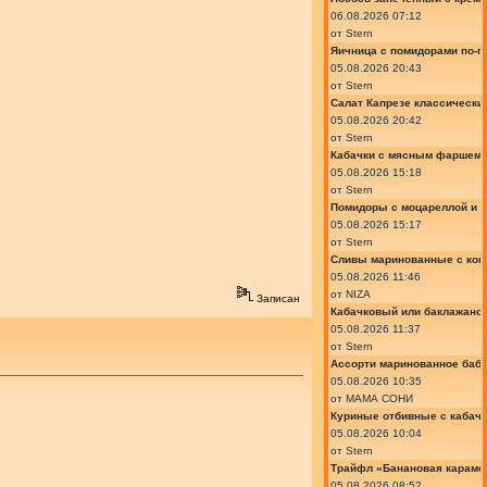
06.08.2026 07:12
от
Stern
Яичница с помидорами по-г
05.08.2026 20:43
от
Stern
Салат Капрезе классически
05.08.2026 20:42
от
Stern
Кабачки с мясным фаршем 
05.08.2026 15:18
от
Stern
Помидоры с моцареллой и 
05.08.2026 15:17
от
Stern
Сливы маринованные с кон
05.08.2026 11:46
от
NIZA
Записан
Кабачковый или баклажано
05.08.2026 11:37
от
Stern
Ассорти маринованное баб
05.08.2026 10:35
от
МАМА СОНИ
Куриные отбивные с кабач
05.08.2026 10:04
от
Stern
Трайфл «Банановая караме
05.08.2026 08:52