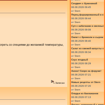
Сэндвич с бужениной
06.08.2026 09:45
от
Stern
Перец фаршированный в ки
06.08.2026 09:44
от
Stern
Суп с кабачками и овсяным
06.08.2026 09:08
от
Stern
Омлет с брокколи и сыром
06.08.2026 08:40
догреть со специями до желаемой температуры,
от
Stern
Салат из свежей капусты с
06.08.2026 08:34
от
Stern
Соус ягодный
06.08.2026 08:29
от
Stern
Анонс! Скоро на форуме!
06.08.2026 07:21
от
Stern
Новые рецепты от Stern
Записан
06.08.2026 07:20
от
Stern
Оладьи из баклажанов
06.08.2026 07:13
от
Stern
Лосось запеченный с крем