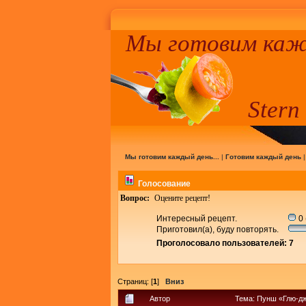
Мы готовим кажд
Stern
Мы готовим каждый день...
|
Готовим каждый день
Голосование
Вопрос:
Оцените рецепт!
Интересный рецепт.
0 
Приготовил(а), буду повторять.
Проголосовало пользователей: 7
Страниц: [
1
]
Вниз
Автор
Тема: Пунш «Глю-дж