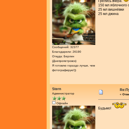
Грелись вчера.
150 мл яблочного 
25 мл вишнёвки
25 мл джина
Сообщений: 32377
Благодарили: 26190
Откуда: Берлин
(Днепропетровск)
Я готовлю гораздо лучше, чем
фотографирую!))
Stern
Re:П
Администратор
«
Отве
Офлайн
Будьмо!