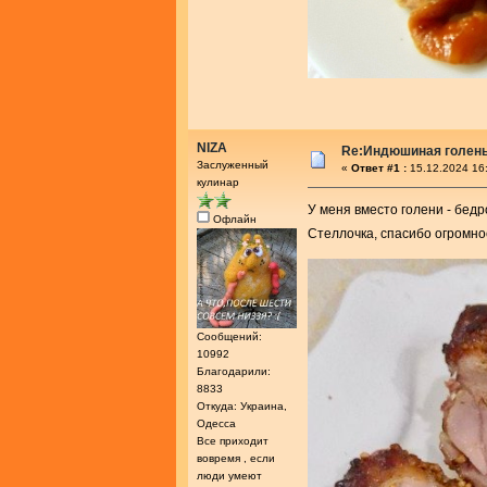
NIZA
Re:Индюшиная голень 
Заслуженный
«
Ответ #1 :
15.12.2024 16
кулинар
У меня вместо голени - бедр
Офлайн
Стеллочка, спасибо огромно
Сообщений:
10992
Благодарили:
8833
Откуда: Украина,
Одесса
Все приходит
вовремя , если
люди умеют