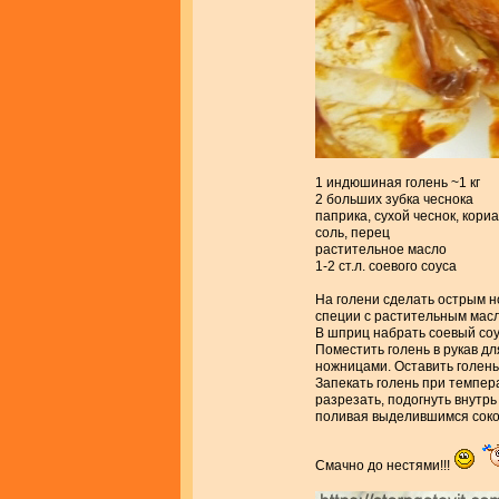
1 индюшиная голень ~1 кг
2 больших зубка чеснока
паприка, сухой чеснок, кори
соль, перец
растительное масло
1-2 ст.л. соевого соуса
На голени сделать острым 
специи с растительным масл
В шприц набрать соевый соус
Поместить голень в рукав дл
ножницами. Оставить голень
Запекать голень при темпера
разрезать, подогнуть внутрь
поливая выделившимся соко
Смачно до нестями!!!