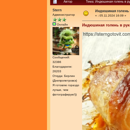
Автор
Тема: Индюшиная голень в ру
Stern
Индюшиная голень в
Администратор
«
:
05.11.2024 16:09 »
Онлайн
Индюшиная голень в рук
Сообщений:
32386
Благодарили:
26203
Откуда: Берлин
(Днепропетровск)
Я готовлю гораздо
лучше, чем
фотографирую!))