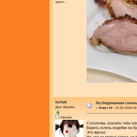
ждать...
luchok
Re:Индюшиная голень 
Друг форума
«
Ответ #2 :
15.05.2026 09
Офлайн
Стеллочка, спасибо тебе о
Варить голень индейки на б
Это вкусно