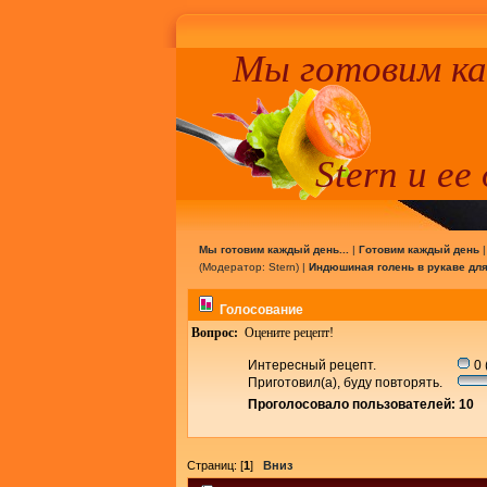
Мы готовим к
Stern и ее
Мы готовим каждый день...
|
Готовим каждый день
(Модератор:
Stern
) |
Индюшиная голень в рукаве для
Голосование
Вопрос:
Оцените рецепт!
Интересный рецепт.
0 
Приготовил(а), буду повторять.
Проголосовало пользователей: 10
Страниц: [
1
]
Вниз