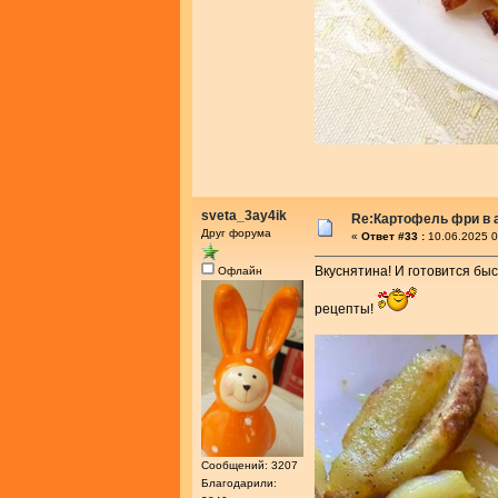
sveta_3ay4ik
Re:Картофель фри в 
Друг форума
«
Ответ #33 :
10.06.2025 0
Вкуснятина! И готовится быс
Офлайн
рецепты!
Сообщений: 3207
Благодарили: