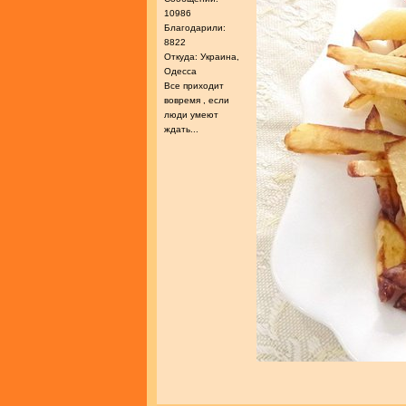
10986
Благодарили:
8822
Откуда: Украина,
Одесса
Все приходит
вовремя , если
люди умеют
ждать...