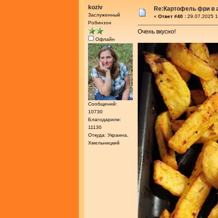
koziv
Re:Картофель фри в 
Заслуженный
«
Ответ #40 :
29.07.2025 1
Робинзон
Очень вкусно!
Офлайн
Сообщений:
10730
Благодарили:
11130
Откуда: Украина,
Хмельницкий