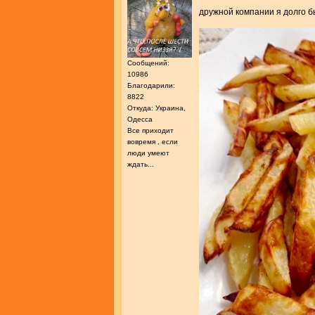
дружной компании я долго 
Сообщений:
10986
Благодарили:
8822
Откуда: Украина,
Одесса
Все приходит
вовремя , если
люди умеют
ждать...