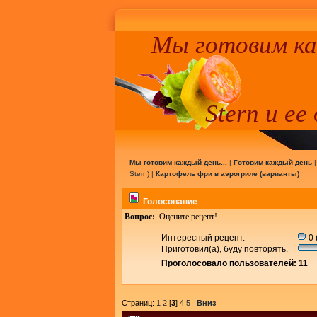
Мы готовим к
Stern и ее
Мы готовим каждый день...
|
Готовим каждый день
Stern
) |
Картофель фри в аэрогриле (варианты)
Голосование
Вопрос:
Оцените рецепт!
Интересный рецепт.
0 
Приготовил(а), буду повторять.
Проголосовало пользователей: 11
Страниц:
1
2
[
3
]
4
5
Вниз