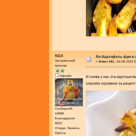
NIZA
Re:Картофель фри в 
Заслуженный
«
Ответ #41 :
04.08.2025 0
кулинар
Офлайн
И снова у нас эта картошечк
спасибо огромное за рецепт
Сообщений:
10986
Благодарили:
8822
Откуда: Украина,
Одесса