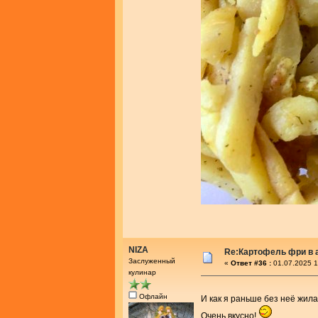
NIZA
Re:Картофель фри в 
Заслуженный
«
Ответ #36 :
01.07.2025 1
кулинар
Офлайн
И как я раньше без неё жи
Очень вкусно!