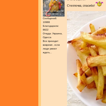
Стеллочка, спасибо!
Сообщений:
10986
Благодарили:
8822
Откуда: Украина,
Одесса
Все приходит
вовремя , если
люди умеют
ждать...