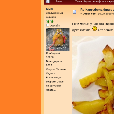
Автор
Тема: Картофель фри в аэрог
NIZA
Re:Картофель фри в 
Заслуженный
«
Ответ #30 :
10.05.2025 0
кулинар
Если малые у нас, эта карт
Офлайн
Дуже смачно!
Стеллочка,
Сообщений:
10986
Благодарили:
8822
Откуда: Украина,
Одесса
Все приходит
вовремя , если
люди умеют
ждать...