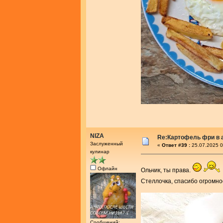
NIZA
Re:Картофель фри в 
Заслуженный
«
Ответ #39 :
25.07.2025 0
кулинар
Офлайн
Ольчик, ты права.
Стеллочка, спасибо огромно
Сообщений: