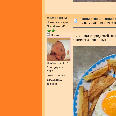
МАМА СОНИ
Re:Картофель фри в 
Президент клуба
«
Ответ #38 :
19.07.2025 0
"Разуй глаза!"
Офлайн
Ну вот только ради этой ка
Стеллочка, очень вкусно!
Сообщений: 6378
Благодарили:
3225
Откуда: Украина,
Закарпатье,
Ужгород