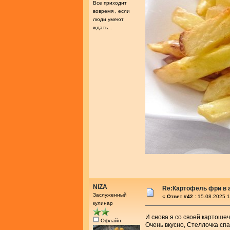
Все приходит
вовремя , если
люди умеют
ждать...
NIZA
Re:Картофель фри в 
Заслуженный
«
Ответ #42 :
15.08.2025 1
кулинар
И снова я со своей картоше
Офлайн
Очень вкусно, Стеллочка спа