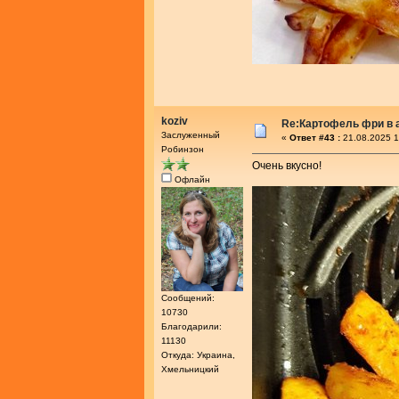
koziv
Re:Картофель фри в 
Заслуженный
«
Ответ #43 :
21.08.2025 1
Робинзон
Очень вкусно!
Офлайн
Сообщений:
10730
Благодарили:
11130
Откуда: Украина,
Хмельницкий