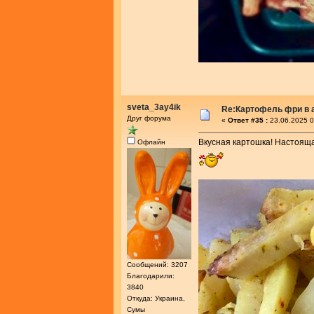
sveta_3ay4ik
Re:Картофель фри в 
Друг форума
«
Ответ #35 :
23.06.2025 0
Вкусная картошка! Настояща
Офлайн
Сообщений: 3207
Благодарили:
3840
Откуда: Украина,
Сумы