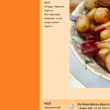
8822
Откуда: Украина,
Одесса
Все приходит
вовремя , если
люди умеют
ждать...
NIZA
Re:Картофель фри в 
Заслуженный
«
Ответ #32 :
02.06.2025 1