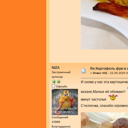
NIZA
Re:Картофель фри в 
Заслуженный
«
Ответ #31 :
22.05.2025 0
кулинар
И снова у нас эта картошеч
Офлайн
казане,Малые её обожают!
минут застолья
Стеллочка, спасибо огромно
Сообщений:
10986
Благодарили: