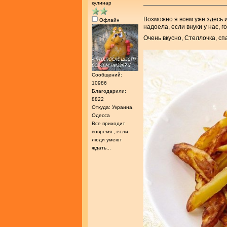
кулинар
Возможно я всем уже здесь 
Офлайн
надоела, если внуки у нас, г
Очень вкусно, Стеллочка, с
Сообщений:
10986
Благодарили:
8822
Откуда: Украина,
Одесса
Все приходит
вовремя , если
люди умеют
ждать...