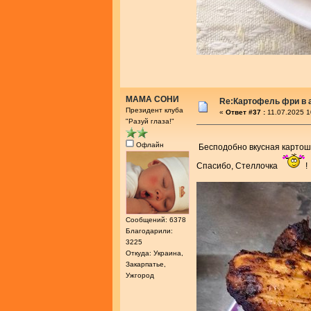
МАМА СОНИ
Re:Картофель фри в 
Президент клуба
«
Ответ #37 :
11.07.2025 1
"Разуй глаза!"
Офлайн
Бесподобно вкусная картош
Спасибо, Стеллочка
!
Сообщений: 6378
Благодарили:
3225
Откуда: Украина,
Закарпатье,
Ужгород