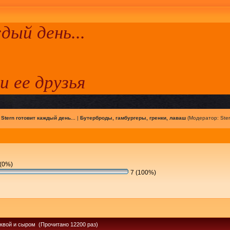
ый день...
 и ее друзья
|
Stern готовит каждый день...
|
Бутерброды, гамбургеры, гренки, лаваш
(Модератор:
Ste
(0%)
7 (100%)
ыквой и сыром (Прочитано 12200 раз)