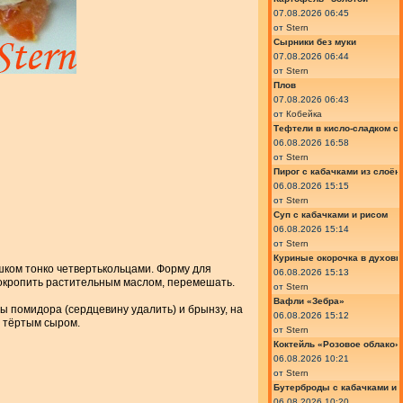
07.08.2026 06:45
от
Stern
Сырники без муки
07.08.2026 06:44
от
Stern
Плов
07.08.2026 06:43
от
Кобейка
Тефтели в кисло-сладком с
06.08.2026 16:58
от
Stern
Пирог с кабачками из слоён
06.08.2026 15:15
от
Stern
Суп с кабачками и рисом
06.08.2026 15:14
от
Stern
Куриные окорочка в духовк
шком тонко четвертькольцами. Форму для
06.08.2026 15:13
 окропить растительным маслом, перемешать.
от
Stern
Вафли «Зебра»
ы помидора (сердцевину удалить) и брынзу, на
06.08.2026 15:12
ь тёртым сыром.
от
Stern
Коктейль «Розовое облако»
06.08.2026 10:21
от
Stern
Бутерброды с кабачками и
06.08.2026 10:20