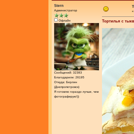
Stern
Т
Администратор
Офлайн
Тортилья с тык
Сообщений: 32383
Благодарили: 26195
Откуда: Берлин
(Днепропетровск)
Я готовлю гораздо лучше, чем
фотографирую!))