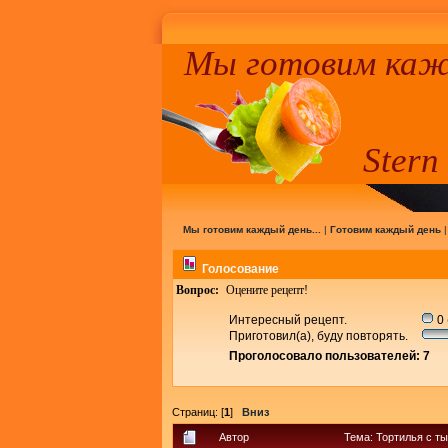
Мы готовим кажд
Stern
Мы готовим каждый день...
|
Готовим каждый день
Голосование
Вопрос:
Оцените рецепт!
Интересный рецепт.
0 
Приготовил(а), буду повторять.
Проголосовало пользователей: 7
Страниц: [
1
]
Вниз
Автор
Тема: Тортилья с т