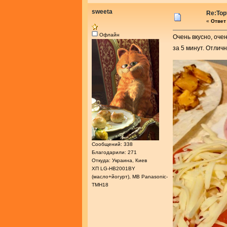
sweeta
Re:Тор
«
Ответ 
Офлайн
Очень вкусно, оче
за 5 минут. Отлич
Сообщений: 338
Благодарили: 271
Откуда: Украина, Киев
ХП LG-HB2001BY
(масло+йогурт), МВ Panasonic-
ТМН18