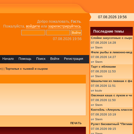
07.08.2026 19:56
Добро пожаловать,
Гость
.
Пожалуйста,
войдите
или
зарегистрируйтесь
.
Последние темы
Слойки закусочные с сыром
07.08.2026 19:56
07.08.2026 14:28
от
Stern
Филе рыбы в лимонно-медо
07.08.2026 14:27
Начало
Помощь
Поиск
Войти
Регистрация
от
Stern
Тарт с яблоками
rn
) |
Тортилья с тыквой и сыром
07.08.2026 11:53
от
Stern
Шашлычки из лаваша с фа
07.08.2026 11:51
от
koziv
Овсяная каша с луком и че
07.08.2026 11:50
от
Stern
Коктейль «Апероль классик
07.08.2026 10:19
от
Stern
ПЕЧАТЬ
Рулет бисквитный "Пятимин
07.08.2026 09:15
от
Stern