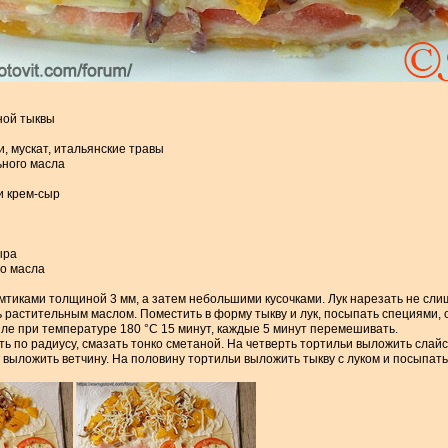
ной тыквы
и, мускат, итальянские травы
ьного масла
и крем-сыр
ы
сыра
го масла
мтиками толщиной 3 мм, а затем небольшими кусочками. Лук нарезать не сли
 растительным маслом. Поместить в форму тыкву и лук, посыпать специями,
иле при температуре 180 °С 15 минут, каждые 5 минут перемешивать.
ь по радиусу, смазать тонко сметаной. На четверть тортильи выложить слайс
 выложить ветчину. На половину тортильи выложить тыкву с луком и посыпат