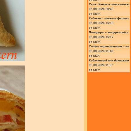
Салат Капрезе классически
05.08.2026 20:42
от
Stern
Кабачки с мясным фаршем 
05.08.2026 15:18
от
Stern
Помидоры с моцареллой и 
05.08.2026 15:17
от
Stern
Сливы маринованные с кон
05.08.2026 11:46
от
NIZA
Кабачковый или баклажано
05.08.2026 11:37
от
Stern