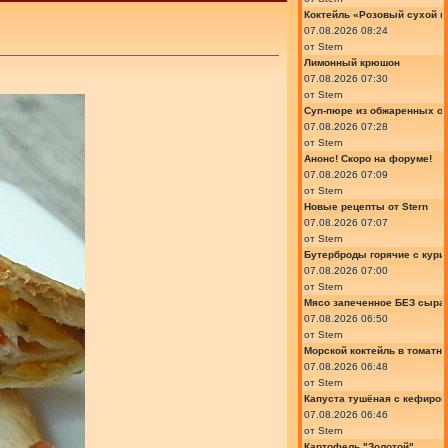
Коктейль «Розовый сухой м
07.08.2026 08:24
от
Stern
Лимонный крюшон
07.08.2026 07:30
от
Stern
Суп-пюре из обжаренных ов
07.08.2026 07:28
от
Stern
Анонс! Скоро на форуме!
07.08.2026 07:09
от
Stern
Новые рецепты от Stern
07.08.2026 07:07
от
Stern
Бутерброды горячие с курин
07.08.2026 07:00
от
Stern
Мясо запеченное БЕЗ сыра 
07.08.2026 06:50
от
Stern
Морской коктейль в томатн
07.08.2026 06:48
от
Stern
Капуста тушёная с кефиром
07.08.2026 06:46
от
Stern
Картофель "Золотой"