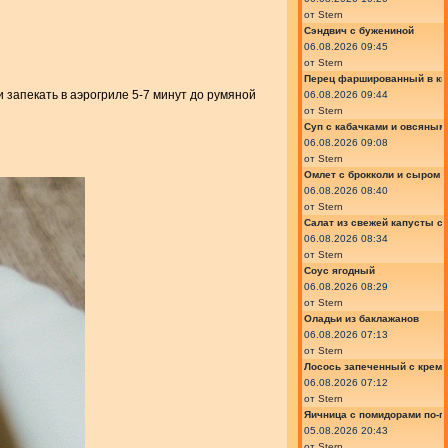
от
Stern
Сэндвич с бужениной
06.08.2026 09:45
от
Stern
Перец фаршированный в ки
 запекать в аэрогриле 5-7 минут до румяной
06.08.2026 09:44
от
Stern
Суп с кабачками и овсяным
06.08.2026 09:08
от
Stern
Омлет с брокколи и сыром
06.08.2026 08:40
от
Stern
Салат из свежей капусты с
06.08.2026 08:34
от
Stern
Соус ягодный
06.08.2026 08:29
от
Stern
Оладьи из баклажанов
06.08.2026 07:13
от
Stern
Лосось запеченный с крем
06.08.2026 07:12
от
Stern
Яичница с помидорами по-г
05.08.2026 20:43
от
Stern