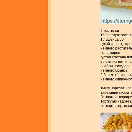
2 тортильи
150 г подготовлен
1 луковица 50 г
сухой чеснок, карр
немного растител
соль, перец
густая сметана ил
2 ломтика ветчин
слайсы помидора
немного брынзы
2-3 ст.л. тёртого 
немного сливочно
Тыкву нарезать ло
запекания смазать
Готовить в аэрогр
Тортилью надрезат
четверть тортильи