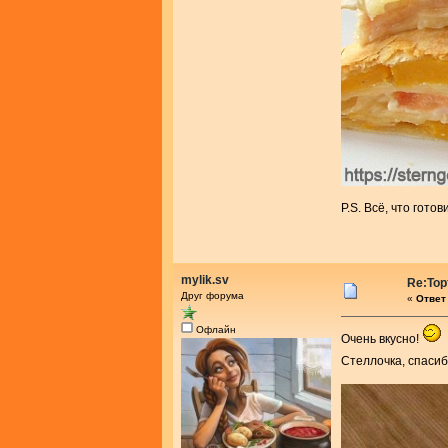
P.S. Всё, что гот
mylik.sv
Re:Тор
Друг форума
«
Ответ 
Офлайн
Очень вкусно!
Стеллочка, спасиб