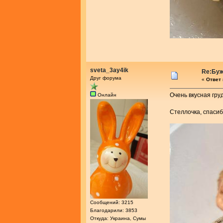
sveta_3ay4ik
Re:Буж
Друг форума
«
Ответ 
Очень вкусная гру
Онлайн
Стеллочка, спасиб
Сообщений: 3215
Благодарили: 3853
Откуда: Украина, Сумы