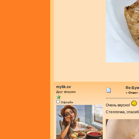
mylik.sv
Re:Буж
Друг форума
«
Ответ 
Офлайн
Очень вкусно!
Стеллочка, спасиб