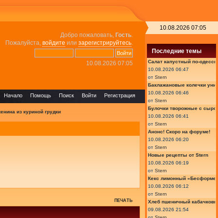
10.08.2026 07:05
Добро пожаловать,
Гость
.
Пожалуйста,
войдите
или
зарегистрируйтесь
.
Последние темы
Салат капустный по-одесск
10.08.2026 07:05
10.08.2026 06:47
от
Stern
Баклажановые колечки уни
10.08.2026 06:46
Начало
Помощь
Поиск
Войти
Регистрация
от
Stern
Булочки творожные с сыро
енина из куриной грудки
10.08.2026 06:41
от
Stern
Анонс! Скоро на форуме!
10.08.2026 06:20
от
Stern
Новые рецепты от Stern
10.08.2026 06:19
от
Stern
Кекс лимонный «Бесформе
10.08.2026 06:12
от
Stern
ПЕЧАТЬ
Хлеб пшеничный кабачков
09.08.2026 21:54
от
Stern