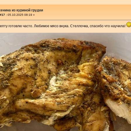
енина из куриной грудки
#17 :
05.10.2025 08:19 »
епту готовлю часто. Любимое мясо внука. Стеллочка, спасибо что научила!