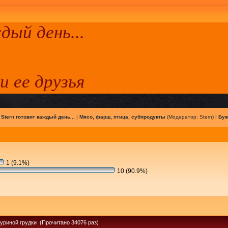
ый день...
 и ее друзья
|
Stern готовит каждый день...
|
Мясо, фарш, птица, субпродукты
(Модератор:
Stern
) |
Буж
1 (9.1%)
10 (90.9%)
куриной грудки (Прочитано 34076 раз)