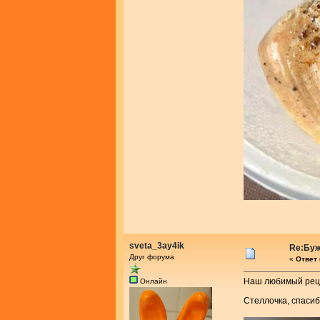
sveta_3ay4ik
Re:Буж
Друг форума
«
Ответ 
Наш любимый реце
Онлайн
Стеллочка, спаси