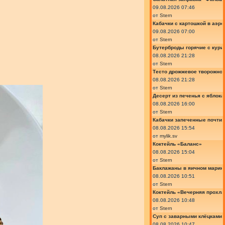
09.08.2026 07:46
от
Stern
Кабачки с картошкой в аэро
09.08.2026 07:00
от
Stern
Бутерброды горячие с курин
08.08.2026 21:28
от
Stern
Тесто дрожжевое творожно
08.08.2026 21:28
от
Stern
Десерт из печенья с яблок
08.08.2026 16:00
от
Stern
Кабачки запеченные почти
08.08.2026 15:54
от
mylik.sv
Коктейль «Баланс»
08.08.2026 15:04
от
Stern
Баклажаны в яичном марин
08.08.2026 10:51
от
Stern
Коктейль «Вечерняя прохла
08.08.2026 10:48
от
Stern
Суп с заварными клёцками
08.08.2026 10:47