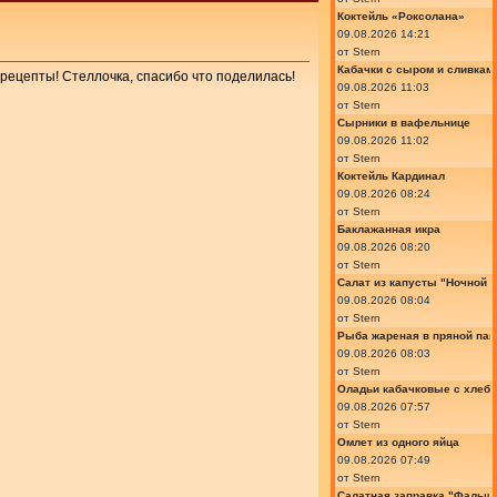
Коктейль «Роксолана»
09.08.2026 14:21
от
Stern
Кабачки с сыром и сливкам
 рецепты! Стеллочка, спасибо что поделилась!
09.08.2026 11:03
от
Stern
Сырники в вафельнице
09.08.2026 11:02
от
Stern
Коктейль Кардинал
09.08.2026 08:24
от
Stern
Баклажанная икра
09.08.2026 08:20
от
Stern
Салат из капусты "Ночной 
09.08.2026 08:04
от
Stern
Рыба жареная в пряной пан
09.08.2026 08:03
от
Stern
Оладьи кабачковые с хлеб
09.08.2026 07:57
от
Stern
Омлет из одного яйца
09.08.2026 07:49
от
Stern
Салатная заправка "Фальш