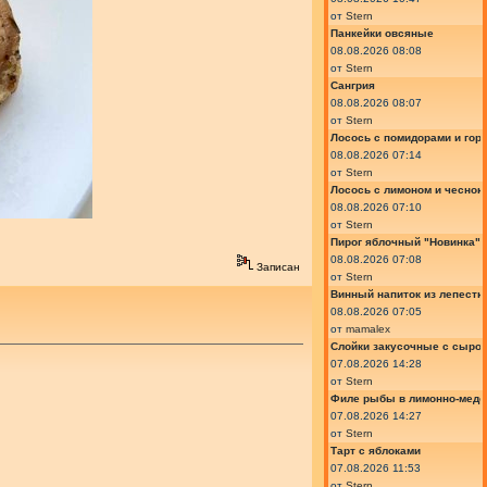
от
Stern
Панкейки овсяные
08.08.2026 08:08
от
Stern
Сангрия
08.08.2026 08:07
от
Stern
Лосось с помидорами и гор
08.08.2026 07:14
от
Stern
Лосось с лимоном и чеснок
08.08.2026 07:10
от
Stern
Пирог яблочный "Новинка"
08.08.2026 07:08
Записан
от
Stern
Винный напиток из лепестк
08.08.2026 07:05
от
mamalex
Слойки закусочные с сыром
07.08.2026 14:28
от
Stern
Филе рыбы в лимонно-медо
07.08.2026 14:27
от
Stern
Тарт с яблоками
07.08.2026 11:53
от
Stern