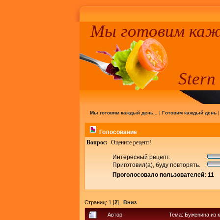
Мы готовим кажд
Stern
Мы готовим каждый день...
|
Готовим каждый день
Голосование
Вопрос:
Оцените рецепт!
Интересный рецепт.
Приготовил(а), буду повторять.
Проголосовало пользователей: 11
Страниц:
1
[
2
]
Вниз
Автор
Тема: Буженина из 