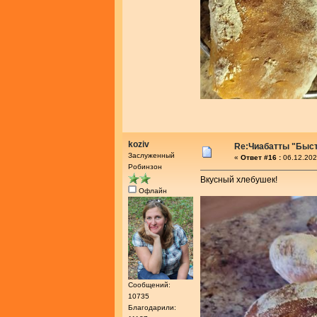
koziv
Re:Чиабатты "Быс
Заслуженный
«
Ответ #16 :
06.12.202
Робинзон
Вкусный хлебушек!
Офлайн
Сообщений:
10735
Благодарили: