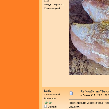
11137
Откуда: Украина,
Хмельницкий
koziv
Re:Чиабатты "Быс
Заслуженный
«
Ответ #17 :
21.01.202
Робинзон
Пока есть немного света, пе
свежие.
Офлайн