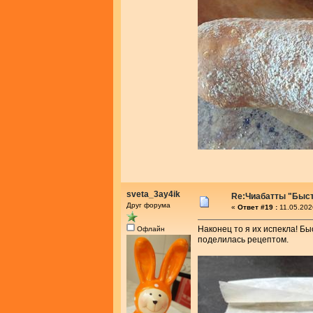
sveta_3ay4ik
Re:Чиабатты "Быс
Друг форума
«
Ответ #19 :
11.05.202
Наконец то я их испекла! Бы
Офлайн
поделилась рецептом.