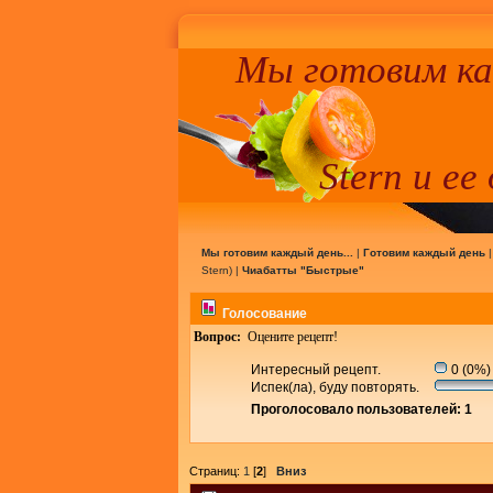
Мы готовим к
Stern и ее
Мы готовим каждый день...
|
Готовим каждый день
Stern
) |
Чиабатты "Быстрые"
Голосование
Вопрос:
Оцените рецепт!
Интересный рецепт.
0 (0%)
Испек(ла), буду повторять.
Проголосовало пользователей: 1
Страниц:
1
[
2
]
Вниз