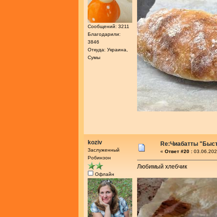
Сообщений: 3211
Благодарили:
3846
Откуда: Украина,
Сумы
koziv
Re:Чиабатты "Быс
Заслуженный
«
Ответ #20 :
03.06.202
Робинзон
Любимый хлебчик
Офлайн