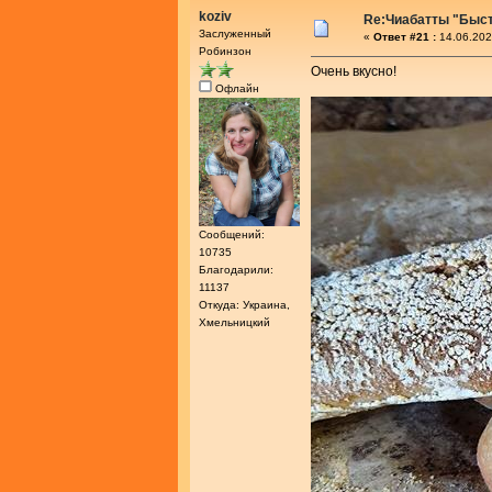
koziv
Re:Чиабатты "Быс
Заслуженный
«
Ответ #21 :
14.06.202
Робинзон
Очень вкусно!
Офлайн
Сообщений:
10735
Благодарили:
11137
Откуда: Украина,
Хмельницкий