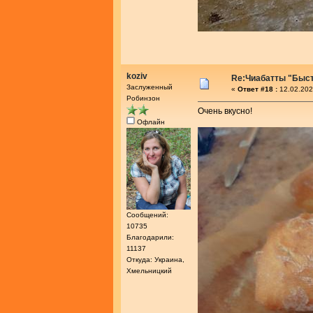
koziv
Re:Чиабатты "Быс
Заслуженный
«
Ответ #18 :
12.02.202
Робинзон
Очень вкусно!
Офлайн
Сообщений:
10735
Благодарили:
11137
Откуда: Украина,
Хмельницкий