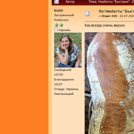
Автор
Тема: Чиабатты "Быстрые" (
koziv
Re:Чиабатты "Быс
Заслуженный
«
Ответ #15 :
22.07.202
Робинзон
Как всегда очень вкусно.
Офлайн
Сообщений:
10735
Благодарили:
11137
Откуда: Украина,
Хмельницкий