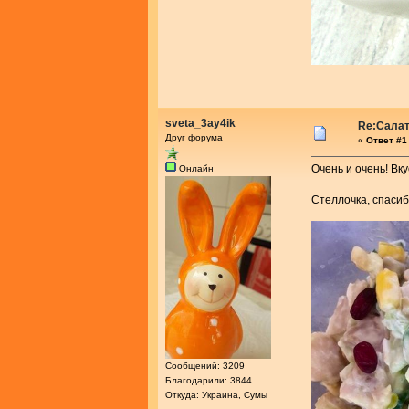
sveta_3ay4ik
Re:Салат
Друг форума
«
Ответ #1 
Очень и очень! В
Онлайн
Стеллочка, спасиб
Сообщений: 3209
Благодарили: 3844
Откуда: Украина, Сумы