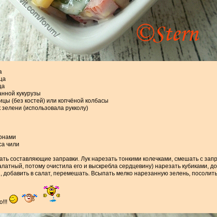
а
рца
ца
анной кукурузы
рицы (без костей) или копчёной колбасы
 зелени (использовала рукколу)
ёрнами
уса чили
ть составляющие заправки. Лук нарезать тонкими колечками, смешать с запр
алатный, потому очистила его и выскребла сердцевину) нарезать кубиками, д
, добавить в салат, перемешать. Всыпать мелко нарезанную зелень, посолить
!!!