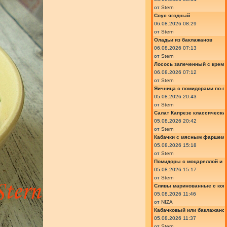
от
Stern
Соус ягодный
06.08.2026 08:29
от
Stern
Оладьи из баклажанов
06.08.2026 07:13
от
Stern
Лосось запеченный с крем
06.08.2026 07:12
от
Stern
Яичница с помидорами по-г
05.08.2026 20:43
от
Stern
Салат Капрезе классически
05.08.2026 20:42
от
Stern
Кабачки с мясным фаршем 
05.08.2026 15:18
от
Stern
Помидоры с моцареллой и 
05.08.2026 15:17
от
Stern
Сливы маринованные с кон
05.08.2026 11:46
от
NIZA
Кабачковый или баклажано
05.08.2026 11:37
от
Stern