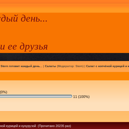
ый день...
 и ее друзья
|
Stern готовит каждый день...
|
Салаты
(Модератор:
Stern
) |
Салат с копчёной курицей и 
(0%)
11 (100%)
ёной курицей и кукурузой (Прочитано 20235 раз)