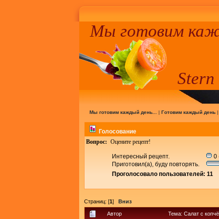
Мы готовим кажд
Stern
Мы готовим каждый день...
|
Готовим каждый день
Голосование
Вопрос:
Оцените рецепт!
Интересный рецепт.
0 
Приготовил(а), буду повторять.
Проголосовало пользователей: 11
Страниц: [
1
]
Вниз
Автор
Тема: Салат с копч