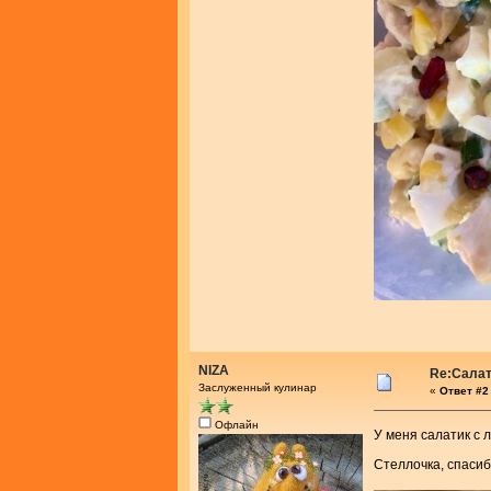
NIZA
Re:Салат
Заслуженный кулинар
«
Ответ #2 
Офлайн
У меня салатик с 
Стеллочка, спаси