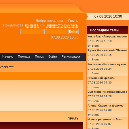
07.08.2026 10:30
Добро пожаловать,
Гость
.
Пожалуйста,
войдите
или
зарегистрируйтесь
.
Последние темы
Коктейль «Апероль классик
07.08.2026 10:30
07.08.2026 10:19
от
Stern
Рулет бисквитный "Пятимин
07.08.2026 09:15
Начало
Помощь
Поиск
Войти
Регистрация
от
Stern
Коктейль «Розовый сухой м
кукурузой
07.08.2026 08:24
от
Stern
Лимонный крюшон
07.08.2026 07:30
от
Stern
Суп-пюре из обжаренных ов
07.08.2026 07:28
от
Stern
Анонс! Скоро на форуме!
07.08.2026 07:09
от
Stern
ПЕЧАТЬ
Новые рецепты от Stern
07.08.2026 07:07
от
Stern