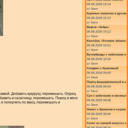
06.08.2026 15:14
от
Stern
Куриные окорочка в духовк
06.08.2026 15:13
от
Stern
Вафли «Зебра»
06.08.2026 15:12
от
Stern
Коктейль «Розовое облако»
06.08.2026 10:21
от
Stern
Бутерброды с кабачками и
06.08.2026 10:20
от
Stern
Сэндвич с бужениной
06.08.2026 09:45
от
Stern
Перец фаршированный в ки
06.08.2026 09:44
от
Stern
авкой. Добавить кукурузу, перемешать. Огурец
Суп с кабачками и овсяным
обавить в салатницу, перемешать. Перец и мясо
06.08.2026 09:08
 и поперчить по вкусу, перемешать и
от
Stern
Омлет с брокколи и сыром
06.08.2026 08:40
от
Stern
Салат из свежей капусты с
06.08.2026 08:34