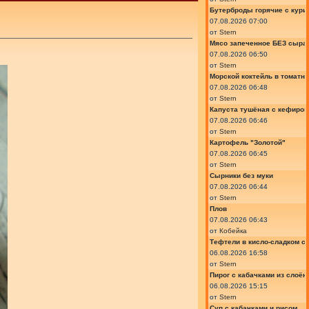
Бутерброды горячие с курин
07.08.2026 07:00
от
Stern
Мясо запеченное БЕЗ сыра 
07.08.2026 06:50
от
Stern
Морской коктейль в томатн
07.08.2026 06:48
от
Stern
Капуста тушёная с кефиром
07.08.2026 06:46
от
Stern
Картофель "Золотой"
07.08.2026 06:45
от
Stern
Сырники без муки
07.08.2026 06:44
от
Stern
Плов
07.08.2026 06:43
от
Кобейка
Тефтели в кисло-сладком с
06.08.2026 16:58
от
Stern
Пирог с кабачками из слоён
06.08.2026 15:15
от
Stern
Суп с кабачками и рисом