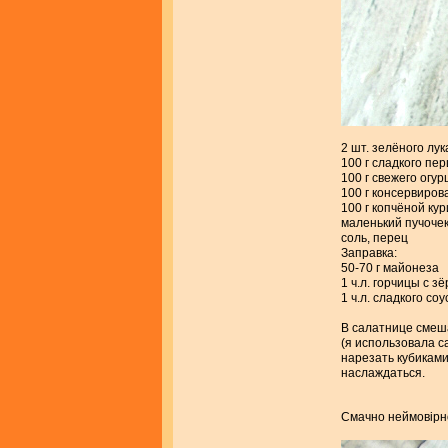
2 шт. зелёного лук
100 г сладкого пе
100 г свежего огур
100 г консервиров
100 г копчёной ку
маленький пучочек
соль, перец
Заправка:
50-70 г майонеза
1 ч.л. горчицы с з
1 ч.л. сладкого со
В салатнице смеша
(я использовала с
нарезать кубиками
наслаждаться.
Смачно неймовiрно