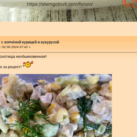
 с копчёной курицей и кукурузой
:
02.06.2024 07:42 »
куснотища необыкновенная!
о за рецепт!