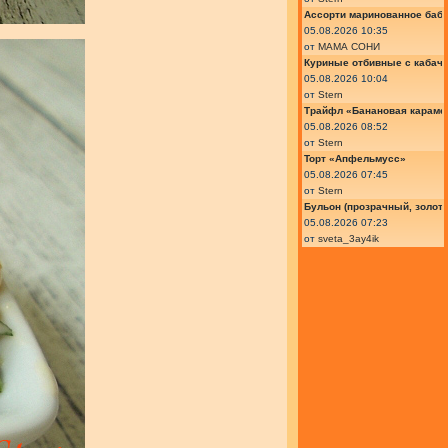
Ассорти маринованное баб
05.08.2026 10:35
от
МАМА СОНИ
Куриные отбивные с кабач
05.08.2026 10:04
от
Stern
Трайфл «Банановая караме
05.08.2026 08:52
от
Stern
Торт «Апфельмусс»
05.08.2026 07:45
от
Stern
Бульон (прозрачный, золот
05.08.2026 07:23
от
sveta_3ay4ik