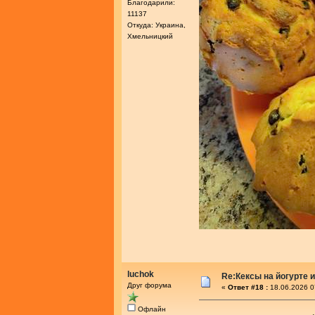
Благодарили:
11137
Откуда: Украина,
Хмельницкий
luchok
Re:Кексы на йогурте 
Друг форума
«
Ответ #18 :
18.06.2026 0
Офлайн