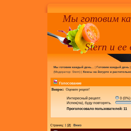
Мы готовим к
Stern и ее
Мы готовим каждый день...
|
Готовим каждый день
(Модератор:
Stern
) |
Кексы на йогурте и растительн
Голосование
Вопрос:
Оцените рецепт!
Интересный рецепт.
0 (0%)
Испек(ла), буду повторять.
Проголосовало пользователей: 11
Страниц:
1
[
2
]
Вниз