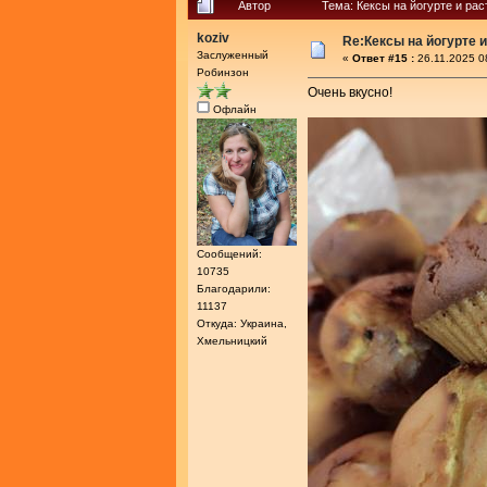
Автор
Тема: Кексы на йогурте и ра
koziv
Re:Кексы на йогурте 
Заслуженный
«
Ответ #15 :
26.11.2025 0
Робинзон
Очень вкусно!
Офлайн
Сообщений:
10735
Благодарили:
11137
Откуда: Украина,
Хмельницкий