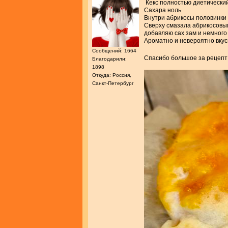
Кекс полностью диетическ
Сахара ноль
Внутри абрикосы половинки
Сверху смазала абрикосовым
добавляю сах зам и немного
Ароматно и невероятно вку
Сообщений: 1664
Спасибо большое за рецеп
Благодарили:
1898
Откуда: Россия,
Санкт-Петербург