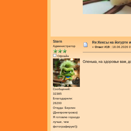
Stern
Re:Кексы на йогурте 
Администратор
«
Ответ #19 :
18.06.2026 0
Офлайн
Оленька, на здоровье вам, 
Сообщений:
32385
Благодарили:
26200
Откуда: Берлин
(Днепропетровск)
Я готовлю гораздо
лучше, чем
фотографирую!))