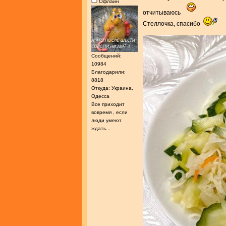
Офлайн
отчитываюсь
Стеллочка, спасибо
Сообщений:
10984
Благодарили:
8818
Откуда: Украина,
Одесса
Все приходит
вовремя , если
люди умеют
ждать...