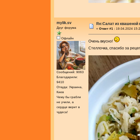
mylik.sv
Re:Салат из квашеной
Друг форума
«
Ответ #1 :
19.04.2024 15:2
Офлайн
Очень вкусно!
Стеллочка, спасибо за реце
Сообщений: 9063
Благодарили:
9410
Откуда: Украина,
Киев
Чему бы грабли
не учили, а
сердце верит в
чудеса!