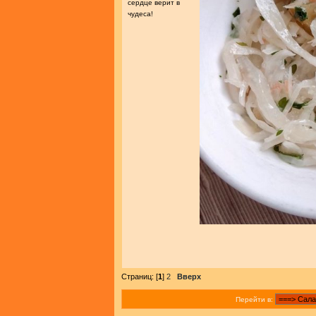
сердце верит в
чудеса!
Страниц: [
1
]
2
Вверх
Перейти в: