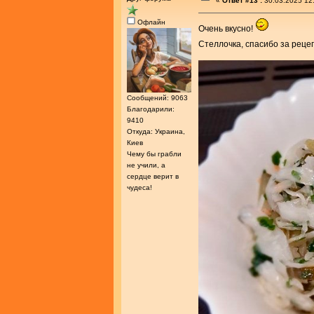
«
Ответ #13 :
30.03.2025 12
Офлайн
Очень вкусно!
Стеллочка, спасибо за реце
Сообщений: 9063
Благодарили:
9410
Откуда: Украина,
Киев
Чему бы грабли
не учили, а
сердце верит в
чудеса!