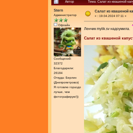
Автор
Тема: Салат из квашеной ка
Stern
Салат из квашеной к
Администратор
«
:
19.04.2024 07:11 »
Офлайн
Ленчик mylik.sv надоумила.
Салат из квашеной капу
Сообщений:
32372
Благодарили:
26184
Откуда: Берлин
(Днепропетровск)
Я готовлю гораздо
лучше, чем
фотографирую!))