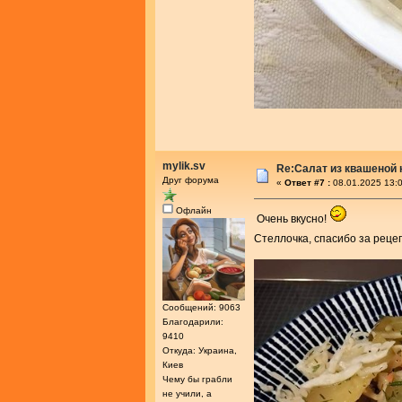
mylik.sv
Re:Салат из квашеной
Друг форума
«
Ответ #7 :
08.01.2025 13:0
Офлайн
Очень вкусно!
Стеллочка, спасибо за реце
Сообщений: 9063
Благодарили:
9410
Откуда: Украина,
Киев
Чему бы грабли
не учили, а