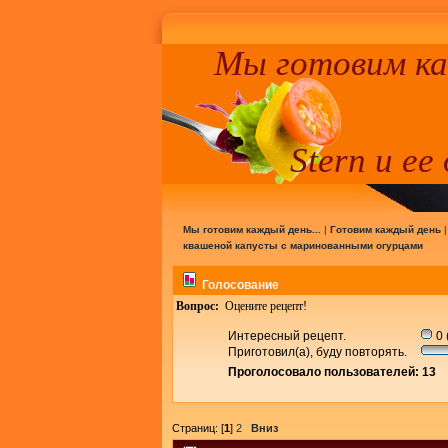
Мы готовим к
Stern и ее
Мы готовим каждый день...
|
Готовим каждый день
квашеной капусты с маринованными огурцами
Голосование
Вопрос:
Оцените рецепт!
Интересный рецепт.
0 
Приготовил(а), буду повторять.
Проголосовало пользователей: 13
Страниц: [
1
]
2
Вниз