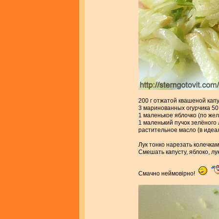
200 г отжатой квашеной кап
3 маринованных огурчика 50 
1 маленькое яблочко (по же
1 маленький пучок зелёного 
растительное масло (в иде
Лук тонко нарезать колечкам
Смешать капусту, яблоко, лу
Смачно неймовiрно!