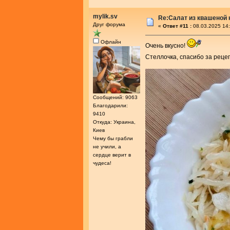
mylik.sv
Re:Салат из квашеной
Друг форума
«
Ответ #11 :
08.03.2025 14:
Офлайн
Очень вкусно!
Стеллочка, спасибо за реце
Сообщений: 9063
Благодарили:
9410
Откуда: Украина,
Киев
Чему бы грабли
не учили, а
сердце верит в
чудеса!