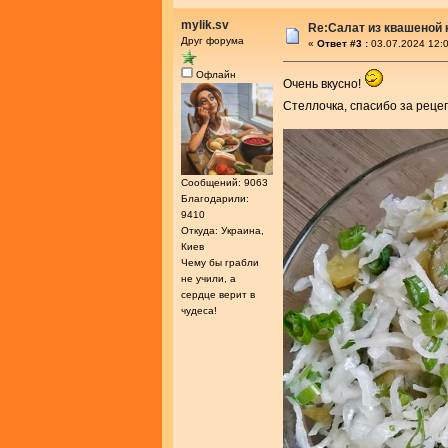
mylik.sv
Re:Салат из квашеной
Друг форума
«
Ответ #3 :
03.07.2024 12:0
Офлайн
Очень вкусно!
Стеллочка, спасибо за реце
Сообщений: 9063
Благодарили:
9410
Откуда: Украина,
Киев
Чему бы грабли
не учили, а
сердце верит в
чудеса!