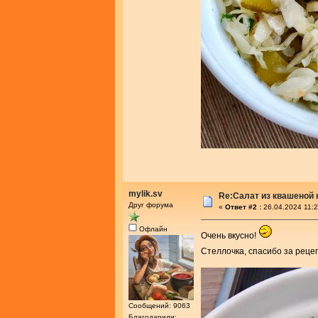
mylik.sv
Re:Салат из квашеной
Друг форума
«
Ответ #2 :
26.04.2024 11:2
Офлайн
Очень вкусно!
Стеллочка, спасибо за реце
Сообщений: 9063
Благодарили: