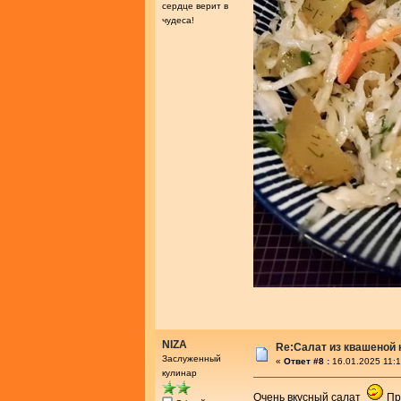
сердце верит в
чудеса!
NIZA
Re:Салат из квашеной
Заслуженный
«
Ответ #8 :
16.01.2025 11:1
кулинар
Очень вкусный салат
При