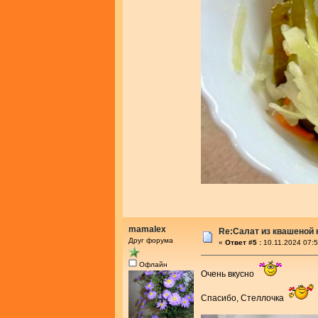
mamalex
Re:Салат из квашеной
Друг форума
«
Ответ #5 :
10.11.2024 07:5
Офлайн
Очень вкусно
Спасибо, Стеллочка