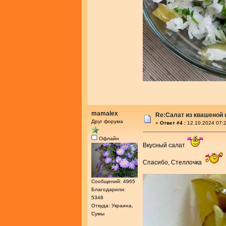
mamalex
Re:Салат из квашеной
Друг форума
«
Ответ #4 :
12.10.2024 07:2
Офлайн
Вкусный салат
Спасибо, Стеллочка
Сообщений: 4965
Благодарили:
5348
Откуда: Украина,
Сумы