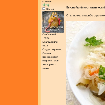
кулинар
Вкуснейший ностальгический
Офлайн
Стеллочка, спасибо огромно
Сообщений:
10984
Благодарили:
8818
Откуда: Украина,
Одесса
Все приходит
вовремя , если
люди умеют
ждать...