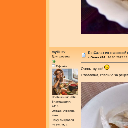
mylik.sv
Re:Салат из квашеной
Друг форума
«
Ответ #14 :
16.05.2025 13
Офлайн
Очень вкусно!
Стеллочка, спасибо за реце
Сообщений: 9063
Благодарили:
9410
Откуда: Украина,
Киев
Чему бы грабли
не учили, а