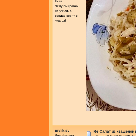
Киев
Чему бы грабли
не учили, а
сердце верит в
чудеса!
mylik.sv
Re:Салат из квашеной
Друг форума