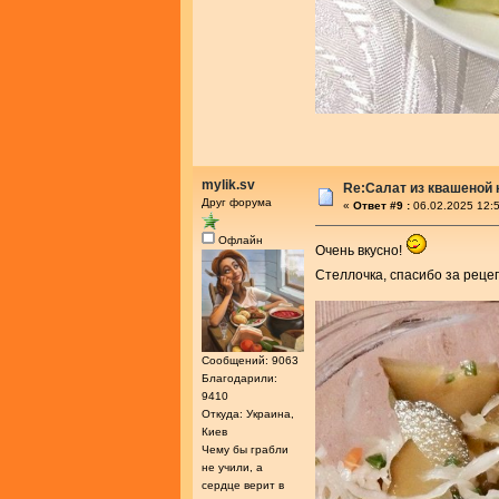
mylik.sv
Re:Салат из квашеной
Друг форума
«
Ответ #9 :
06.02.2025 12:5
Офлайн
Очень вкусно!
Стеллочка, спасибо за реце
Сообщений: 9063
Благодарили:
9410
Откуда: Украина,
Киев
Чему бы грабли
не учили, а
сердце верит в