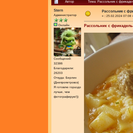
Автор
Тема: Рассольник с фрикаде
Stern
Рассольник с фр
Администратор
«
:
25.02.2024 07:08 
Онлайн
Рассольник с фрикадел
Сообщений:
32386
Благодарили:
26203
Откуда: Берлин
(Днепропетровск)
Я готовлю гораздо
лучше, чем
фотографирую!))