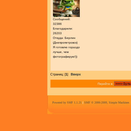
Сообщений:
32386
Благодарили:
26203
Откуда: Берлин
(Днепропетровск)
Я готовлю гораздо
лучше, чем
фотографирую!))
Страниц: [
1
]
Вверх
Перейти в:
Powered by SMF 1.1.21
|
SMF © 2006-2009, Simple Machines