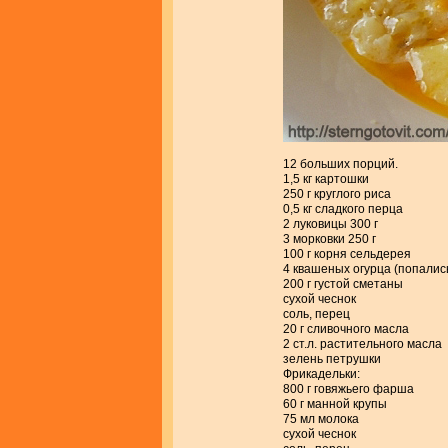
12 больших порций.
1,5 кг картошки
250 г круглого риса
0,5 кг сладкого перца
2 луковицы 300 г
3 морковки 250 г
100 г корня сельдерея
4 квашеных огурца (попалис
200 г густой сметаны
сухой чеснок
соль, перец
20 г сливочного масла
2 ст.л. растительного масла
зелень петрушки
Фрикадельки:
800 г говяжьего фарша
60 г манной крупы
75 мл молока
сухой чеснок