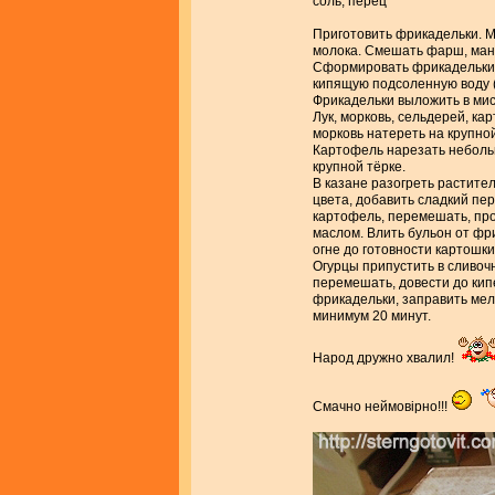
соль, перец
Приготовить фрикадельки. М
молока. Смешать фарш, манк
Сформировать фрикадельки (
кипящую подсоленную воду (
Фрикадельки выложить в миск
Лук, морковь, сельдерей, ка
морковь натереть на крупной
Картофель нарезать неболь
крупной тёрке.
В казане разогреть растител
цвета, добавить сладкий пе
картофель, перемешать, про
маслом. Влить бульон от фр
огне до готовности картошки
Огурцы припустить в сливоч
перемешать, довести до кипе
фрикадельки, заправить мел
минимум 20 минут.
Народ дружно хвалил!
Смачно неймовірно!!!