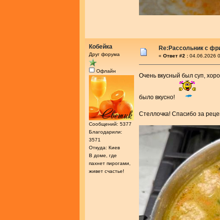
Кобейка
Re:Рассольник с фр
Друг форума
«
Ответ #2 :
04.06.2026 0
Офлайн
Очень вкусный был суп, хоро
было вкусно!
Стеллочка! Спасибо за рец
Сообщений: 5377
Благодарили:
3571
Откуда: Киев
В доме, где
пахнет пирогами,
живет счастье!