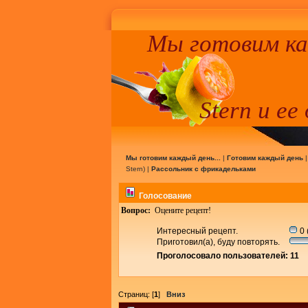
Мы готовим к
Stern и ее
Мы готовим каждый день...
|
Готовим каждый день
Stern
) |
Рассольник с фрикадельками
Голосование
Вопрос:
Оцените рецепт!
Интересный рецепт.
0 
Приготовил(а), буду повторять.
Проголосовало пользователей: 11
Страниц: [
1
]
Вниз