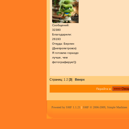
Сообщений:
32380
Благодарили:
26193
Откуда: Берлин
(Днепропетровск)
Я готовлю гораздо
лучше, чем
фотографирую!))
Страниц:
1
2
[
3
]
Вверх
Перейти в:
Powered by SMF 1.1.21
|
SMF © 2006-2009, Simple Machines