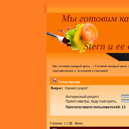
Мы готовим к
Stern и ее
Мы готовим каждый день...
|
Готовим каждый день
картофельное с чесноком и горчицей
Голосование
Вопрос:
Оцените рецепт!
Интересный рецепт.
Приготовил(а), буду повторять.
Проголосовало пользователей: 13
Страниц:
1
2
[
3
]
Вниз