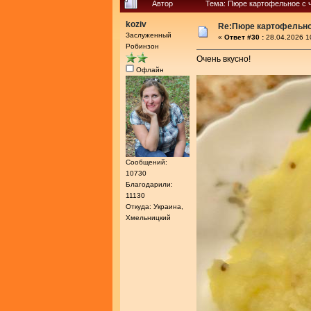
Автор
Тема: Пюре картофельное с ч
koziv
Re:Пюре картофельное
Заслуженный
«
Ответ #30 :
28.04.2026 1
Робинзон
Очень вкусно!
Офлайн
Сообщений:
10730
Благодарили:
11130
Откуда: Украина,
Хмельницкий