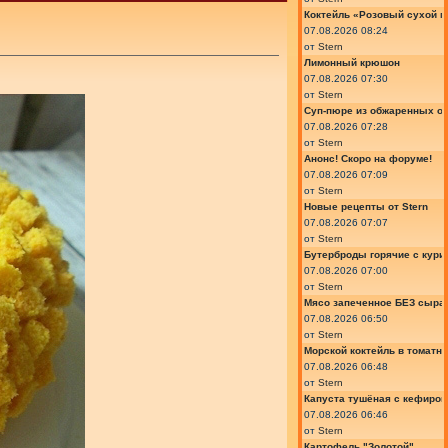
Коктейль «Розовый сухой м
07.08.2026 08:24
от
Stern
Лимонный крюшон
07.08.2026 07:30
от
Stern
Суп-пюре из обжаренных ов
07.08.2026 07:28
от
Stern
Анонс! Скоро на форуме!
07.08.2026 07:09
от
Stern
Новые рецепты от Stern
07.08.2026 07:07
от
Stern
Бутерброды горячие с курин
07.08.2026 07:00
от
Stern
Мясо запеченное БЕЗ сыра 
07.08.2026 06:50
от
Stern
Морской коктейль в томатн
07.08.2026 06:48
от
Stern
Капуста тушёная с кефиром
07.08.2026 06:46
от
Stern
Картофель "Золотой"