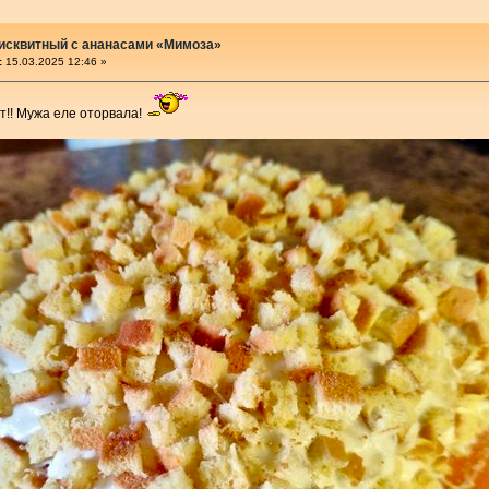
бисквитный с ананасами «Мимоза»
:
15.03.2025 12:46 »
т!! Мужа еле оторвала!