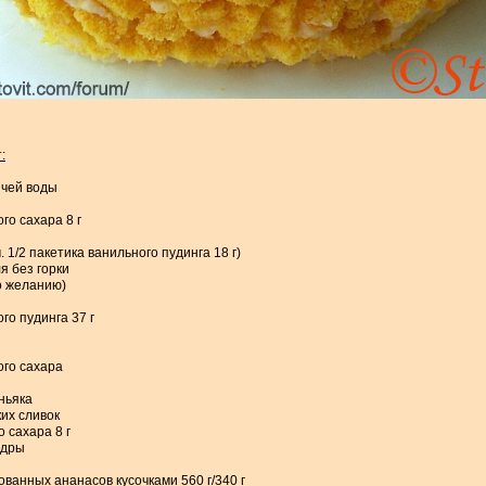
:
рячей воды
го сахара 8 г
ч. 1/2 пакетика ванильного пудинга 18 г)
я без горки
по желанию)
го пудинга 37 г
ого сахара
оньяка
их сливок
 сахара 8 г
удры
ованных ананасов кусочками 560 г/340 г