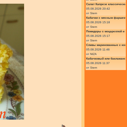
Салат Капрезе классически
05.08.2026 20:42
от
Stern
Кабачки с мясным фаршем 
05.08.2026 15:18
от
Stern
Помидоры с моцареллой и 
05.08.2026 15:17
от
Stern
Сливы маринованные с кон
05.08.2026 11:46
от
NIZA
Кабачковый или баклажано
05.08.2026 11:37
от
Stern