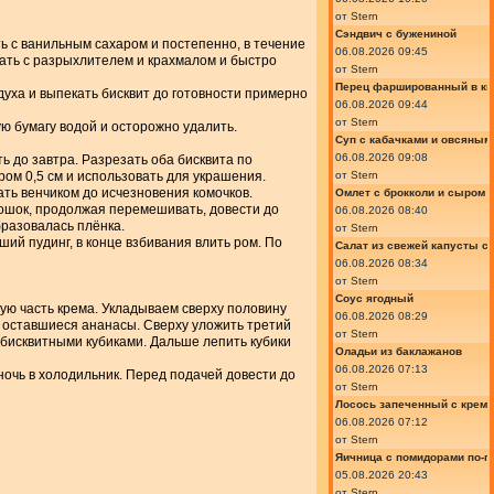
от
Stern
Сэндвич с бужениной
ть с ванильным сахаром и постепенно, в течение
06.08.2026 09:45
шать с разрыхлителем и крахмалом и быстро
от
Stern
Перец фаршированный в ки
духа и выпекать бисквит до готовности примерно
06.08.2026 09:44
от
Stern
ю бумагу водой и осторожно удалить.
Суп с кабачками и овсяным
06.08.2026 09:08
ь до завтра. Разрезать оба бисквита по
от
Stern
ром 0,5 см и использовать для украшения.
ать венчиком до исчезновения комочков.
Омлет с брокколи и сыром
ошок, продолжая перемешивать, довести до
06.08.2026 08:40
бразовалась плёнка.
от
Stern
ий пудинг, в конце взбивания влить ром. По
Салат из свежей капусты с
06.08.2026 08:34
от
Stern
Соус ягодный
ую часть крема. Укладываем сверху половину
06.08.2026 08:29
 оставшиеся ананасы. Сверху уложить третий
от
Stern
й бисквитными кубиками. Дальше лепить кубики
Оладьи из баклажанов
06.08.2026 07:13
ночь в холодильник. Перед подачей довести до
от
Stern
Лосось запеченный с крем
06.08.2026 07:12
от
Stern
Яичница с помидорами по-г
05.08.2026 20:43
от
Stern