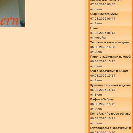
07.08.2026 06:45
от
Stern
Сырники без муки
07.08.2026 06:44
от
Stern
Плов
07.08.2026 06:43
от
Кобейка
Тефтели в кисло-сладком с
06.08.2026 16:58
от
Stern
Пирог с кабачками из слоён
06.08.2026 15:15
от
Stern
Суп с кабачками и рисом
06.08.2026 15:14
от
Stern
Куриные окорочка в духовк
06.08.2026 15:13
от
Stern
Вафли «Зебра»
06.08.2026 15:12
от
Stern
Коктейль «Розовое облако»
06.08.2026 10:21
от
Stern
Бутерброды с кабачками и
06.08.2026 10:20