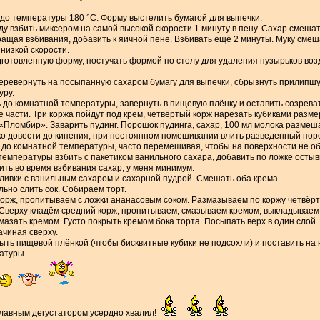
 до температуры 180 °С. Форму выстелить бумагой для выпечки.
ду взбить миксером на самой высокой скорости 1 минуту в пену. Сахар смеша
ращая взбивания, добавить к яичной пене. Взбивать ещё 2 минуты. Муку сме
низкой скорости.
дготовленную форму, постучать формой по столу для удаления пузырьков воз
еревернуть на посыпанную сахаром бумагу для выпечки, сбрызнуть прилипшу
уру.
 до комнатной температуры, завернуть в пищевую плёнку и оставить созреват
е части. Три коржа пойдут под крем, четвёртый корж нарезать кубиками разме
«Пломбир». Заварить пудинг. Порошок пудинга, сахар, 100 мл молока размеш
о довести до кипения, при постоянном помешивании влить разведенный пор
 до комнатной температуры, часто перемешивая, чтобы на поверхности не о
емпературы взбить с пакетиком ванильного сахара, добавить по ложке остывш
ить во время взбивания сахар, у меня минимум.
ливки с ванильным сахаром и сахарной пудрой. Смешать оба крема.
ьно слить сок. Собираем торт.
орж, пропитываем с ложки ананасовым соком. Размазываем по коржу четвёрт
. Сверху кладём средний корж, пропитываем, смазываем кремом, выкладываем
смазать кремом. Густо покрыть кремом бока торта. Посыпать верх в один сло
начиная сверху.
ыть пищевой плёнкой (чтобы бисквитные кубики не подсохли) и поставить на 
атуры.
Главным дегустатором усердно хвалил!