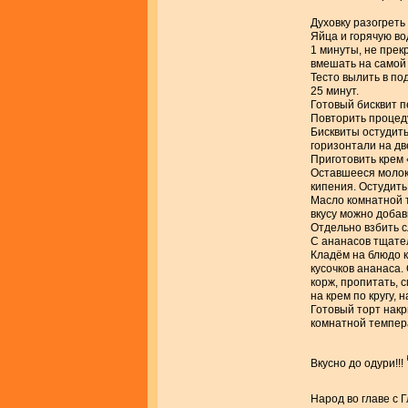
Духовку разогреть
Яйца и горячую во
1 минуты, не прек
вмешать на самой 
Тесто вылить в по
25 минут.
Готовый бисквит п
Повторить процед
Бисквиты остудить
горизонтали на дв
Приготовить крем 
Оставшееся молок
кипения. Остудить
Масло комнатной т
вкусу можно добав
Отдельно взбить с
С ананасов тщател
Кладём на блюдо к
кусочков ананаса
корж, пропитать, 
на крем по кругу, 
Готовый торт накр
комнатной темпер
Вкусно до одури!!!
Народ во главе с 