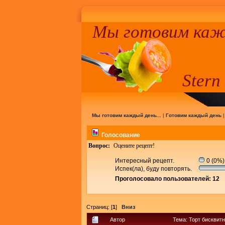
Мы готовим кажд
Stern
Мы готовим каждый день...
|
Готовим каждый день
Голосование
Вопрос:
Оцените рецепт!
Интересный рецепт.
0 (0%)
Испек(ла), буду повторять.
Проголосовало пользователей: 12
Страниц: [
1
]
Вниз
Автор
Тема: Торт бисквит