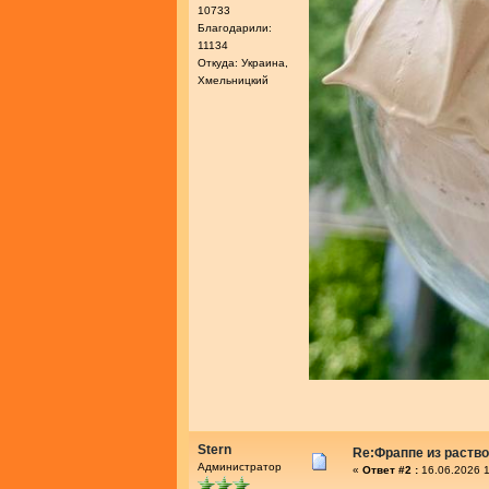
10733
Благодарили:
11134
Откуда: Украина,
Хмельницкий
Stern
Re:Фраппе из раств
Администратор
«
Ответ #2 :
16.06.2026 1