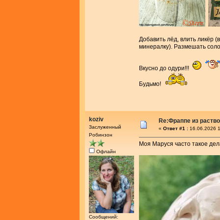
Добавить лёд, влить ликёр (
минералку). Размешать соло
Вкусно до одури!!!
Будьмо!
koziv
Re:Фраппе из раств
Заслуженный
«
Ответ #1 :
16.06.2026 1
Робинзон
Моя Маруся часто такое дела
Офлайн
Сообщений: