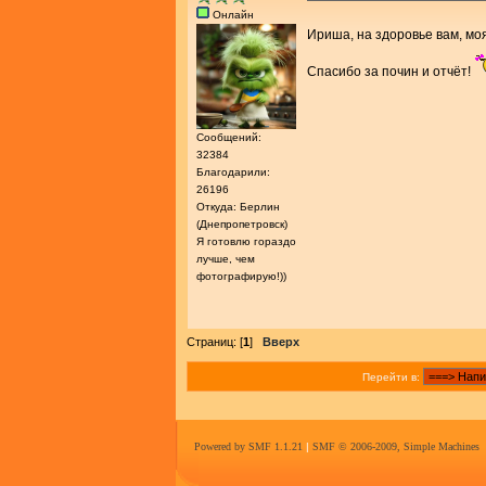
Онлайн
Ириша, на здоровье вам, мо
Спасибо за почин и отчёт!
Сообщений:
32384
Благодарили:
26196
Откуда: Берлин
(Днепропетровск)
Я готовлю гораздо
лучше, чем
фотографирую!))
Страниц: [
1
]
Вверх
Перейти в:
Powered by SMF 1.1.21
|
SMF © 2006-2009, Simple Machines