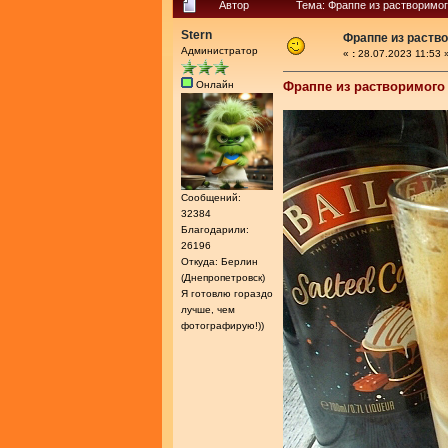
Автор
Тема: Фраппе из растворимог
Stern
Фраппе из раств
Администратор
«
:
28.07.2023 11:53 
Онлайн
Фраппе из растворимого
Сообщений:
32384
Благодарили:
26196
Откуда: Берлин
(Днепропетровск)
Я готовлю гораздо
лучше, чем
фотографирую!))