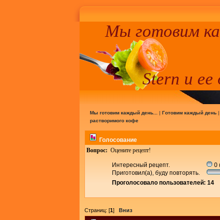
Мы готовим к
Stern и ее
Мы готовим каждый день...
|
Готовим каждый день
растворимого кофе
Голосование
Вопрос:
Оцените рецепт!
Интересный рецепт.
0 
Приготовил(а), буду повторять.
Проголосовало пользователей: 14
Страниц: [
1
]
Вниз