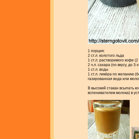
1 порция:
2 ст.л. колотого льда
1 ст.л. растворимого кофе (2
2 ч.л. сахара (по вкусу, до 3-
1 ст.л. воды
1 ст.л. ликёра по желанию 
газированная вода или моло
В высокий стакан всыпать ко
вспенивателем молока) в ус