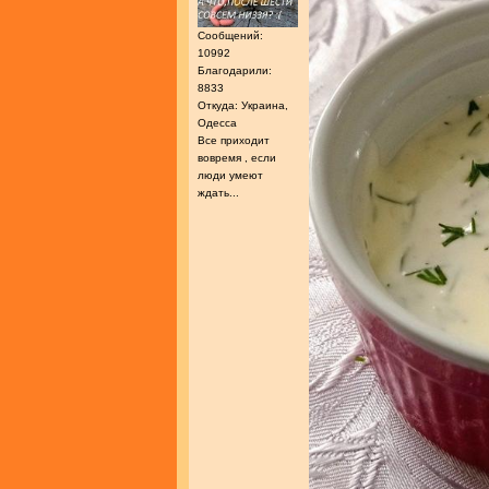
Сообщений:
10992
Благодарили:
8833
Откуда: Украина,
Одесса
Все приходит
вовремя , если
люди умеют
ждать...