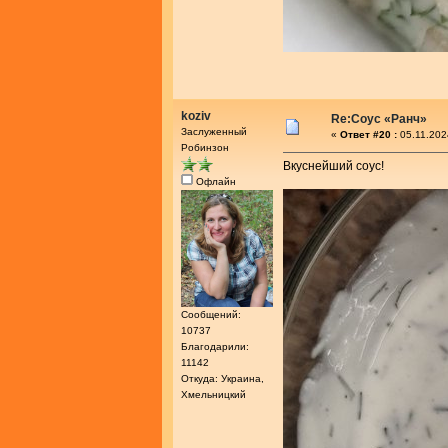
koziv
Re:Соус «Ранч»
Заслуженный
«
Ответ #20 :
05.11.202
Робинзон
Вкуснейший соус!
Офлайн
Сообщений:
10737
Благодарили:
11142
Откуда: Украина,
Хмельницкий