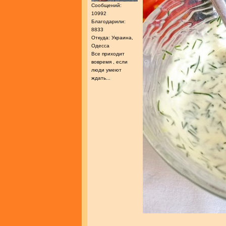
Сообщений:
10992
Благодарили:
8833
Откуда: Украина,
Одесса
Все приходит
вовремя , если
люди умеют
ждать...