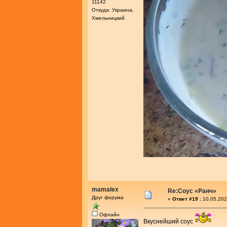
11142
Откуда: Украина,
Хмельницкий
mamalex
Re:Соус «Ранч»
Друг форума
«
Ответ #19 :
10.05.202
Офлайн
Вкуснейший соус