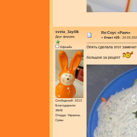
sveta_3ay4ik
Re:Соус «Ранч»
Друг форума
«
Ответ #25 :
24.03.202
Опять сделала этот замечат
Офлайн
большое за рецепт
Сообщений: 3213
Благодарили:
3849
Откуда: Украина,
Сумы