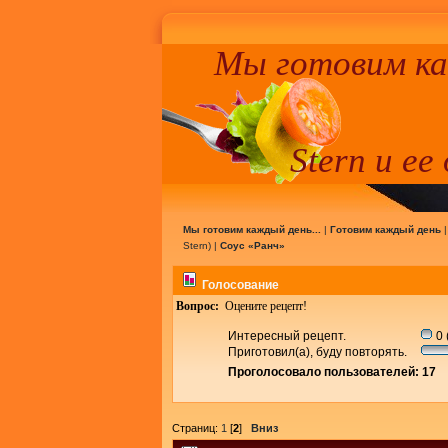
Мы готовим к
Stern и ее
Мы готовим каждый день...
|
Готовим каждый день
Stern
) |
Соус «Ранч»
Голосование
Вопрос:
Оцените рецепт!
Интересный рецепт.
0 
Приготовил(а), буду повторять.
Проголосовало пользователей: 17
Страниц:
1
[
2
]
Вниз