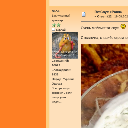
NIZA
Re:Соус «Ранч»
Заслуженный
«
Ответ #22 :
19.08.202
кулинар
Очень любим этот соус
Офлайн
Стеллочка, спасибо огромн
Сообщений:
10992
Благодарили:
8833
Откуда: Украина,
Одесса
Все приходит
вовремя , если
люди умеют
ждать...