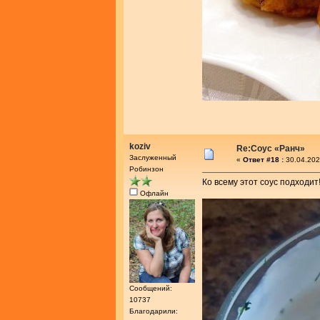
koziv
Re:Соус «Ранч»
Заслуженный
«
Ответ #18 :
30.04.202
Робинзон
Ко всему этот соус подходит
Офлайн
Сообщений:
10737
Благодарили: