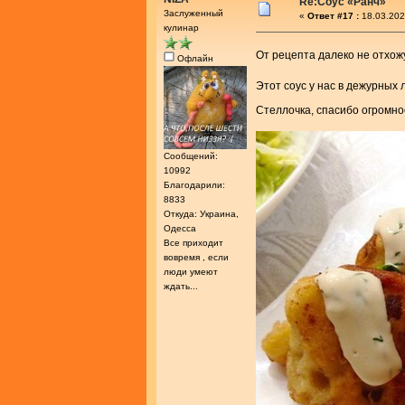
Re:Соус «Ранч»
Заслуженный
«
Ответ #17 :
18.03.202
кулинар
От рецепта далеко не отхо
Офлайн
Этот соус у нас в дежурных
Стеллочка, спасибо огромн
Сообщений:
10992
Благодарили:
8833
Откуда: Украина,
Одесса
Все приходит
вовремя , если
люди умеют
ждать...