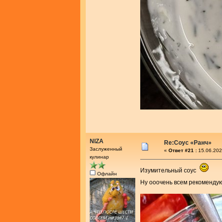
NIZA
Re:Соус «Ранч»
Заслуженный
«
Ответ #21 :
15.06.202
кулинар
Изумительный соус
Офлайн
Ну ооочень всем рекоменд