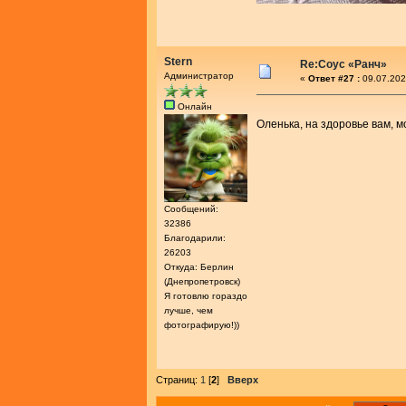
Stern
Re:Соус «Ранч»
Администратор
«
Ответ #27 :
09.07.202
Онлайн
Оленька, на здоровье вам, 
Сообщений:
32386
Благодарили:
26203
Откуда: Берлин
(Днепропетровск)
Я готовлю гораздо
лучше, чем
фотографирую!))
Страниц:
1
[
2
]
Вверх