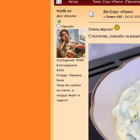
Автор
Тема: Соус «Ранч» (Прочита
mylik.sv
Re:Соус «Ранч»
Друг форума
«
Ответ #15 :
04.02.202
Офлайн
Очень вкусно!
Стеллочка, спасибо за реце
Сообщений: 9069
Благодарили:
9420
Откуда: Украина,
Киев
Чему бы грабли
не учили, а
сердце верит в
чудеса!