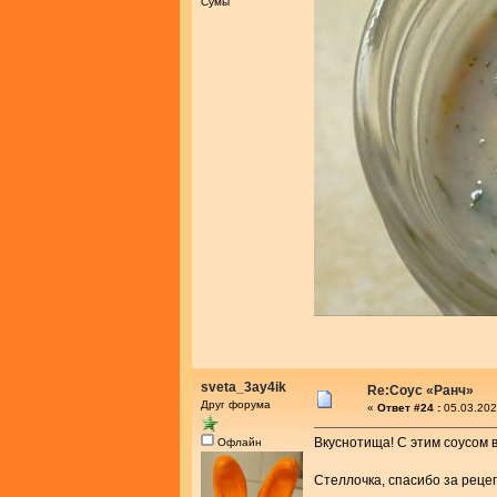
Сумы
sveta_3ay4ik
Re:Соус «Ранч»
Друг форума
«
Ответ #24 :
05.03.202
Вкуснотища! С этим соусом в
Офлайн
Стеллочка, спасибо за реце