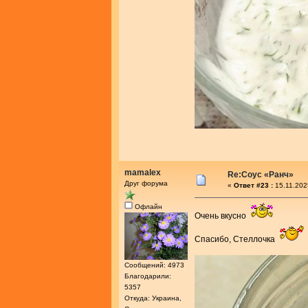
mamalex
Re:Соус «Ранч»
Друг форума
«
Ответ #23 :
15.11.202
Офлайн
Очень вкусно
Спасибо, Стеллочка
Сообщений: 4973
Благодарили:
5357
Откуда: Украина,