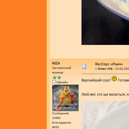
NIZA
Re:Соус «Ранч»
Заслуженный
«
Ответ #16 :
13.02.202
кулинар
Вкуснейший соус!
Готови
Офлайн
Любі мої, хто ще вагається, 
Сообщений:
10992
Благодарили:
8833