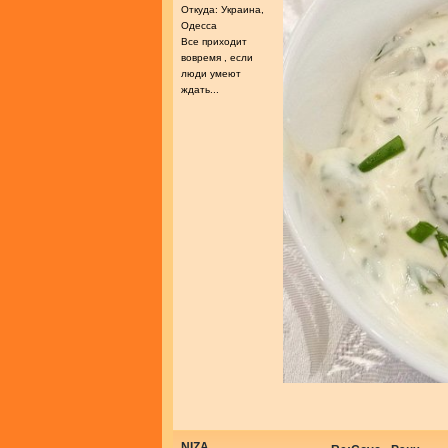
Откуда: Украина,
Одесса
Все приходит
вовремя , если
люди умеют
ждать...
NIZA