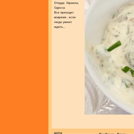
Откуда: Украина,
Одесса
Все приходит
вовремя , если
люди умеют
ждать...
NIZA