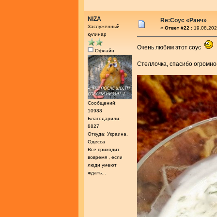
NIZA
Re:Соус «Ранч»
Заслуженный
«
Ответ #22 :
19.08.202
кулинар
Очень любим этот соус
Офлайн
Стеллочка, спасибо огромн
Сообщений:
10988
Благодарили:
8827
Откуда: Украина,
Одесса
Все приходит
вовремя , если
люди умеют
ждать...