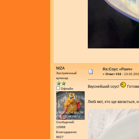
NIZA
Re:Соус «Ранч»
Заслуженный
«
Ответ #16 :
13.02.202
кулинар
Вкуснейший соус!
Готови
Офлайн
Любі мої, хто ще вагається, 
Сообщений:
10988
Благодарили:
8827