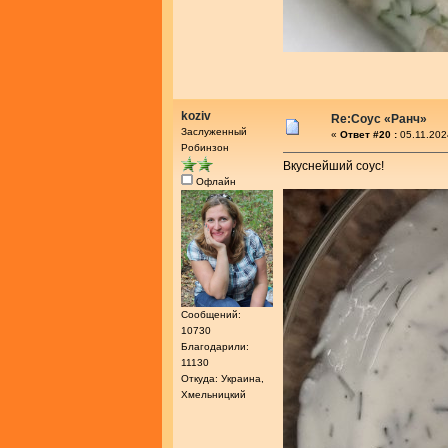
koziv
Re:Соус «Ранч»
Заслуженный
«
Ответ #20 :
05.11.202
Робинзон
Вкуснейший соус!
Офлайн
Сообщений:
10730
Благодарили:
11130
Откуда: Украина,
Хмельницкий