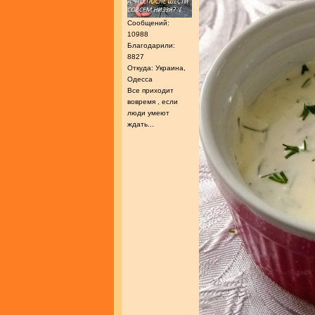
Сообщений:
10988
Благодарили:
8827
Откуда: Украина,
Одесса
Все приходит
вовремя , если
люди умеют
ждать...