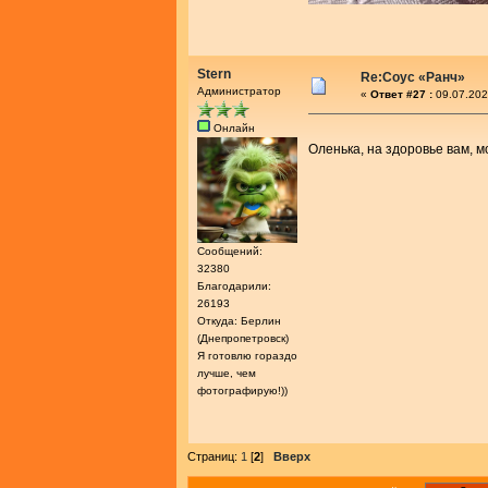
Stern
Re:Соус «Ранч»
Администратор
«
Ответ #27 :
09.07.202
Онлайн
Оленька, на здоровье вам, 
Сообщений:
32380
Благодарили:
26193
Откуда: Берлин
(Днепропетровск)
Я готовлю гораздо
лучше, чем
фотографирую!))
Страниц:
1
[
2
]
Вверх