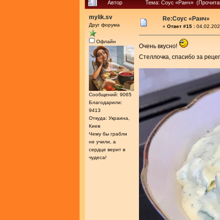
Автор
Тема: Соус «Ранч» (Прочита
mylik.sv
Re:Соус «Ранч»
Друг форума
«
Ответ #15 :
04.02.202
Офлайн
Очень вкусно!
Стеллочка, спасибо за реце
Сообщений: 9065
Благодарили:
9413
Откуда: Украина,
Киев
Чему бы грабли
не учили, а
сердце верит в
чудеса!