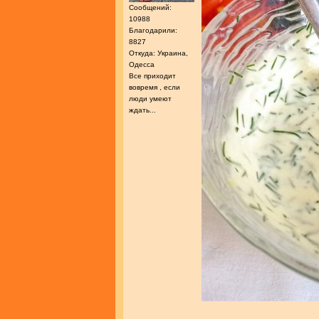
Сообщений:
10988
Благодарили:
8827
Откуда: Украина,
Одесса
Все приходит
вовремя , если
люди умеют
ждать...