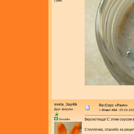
Сумы
sveta_3ay4ik
Re:Соус «Ранч»
Друг форума
«
Ответ #24 :
05.03.202
Вкуснотища! С этим соусом в
Онлайн
Стеллочка, спасибо за реце