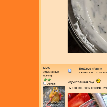
NIZA
Re:Соус «Ранч»
Заслуженный
«
Ответ #21 :
15.06.202
кулинар
Изумительный соус
Офлайн
Ну ооочень всем рекоменд