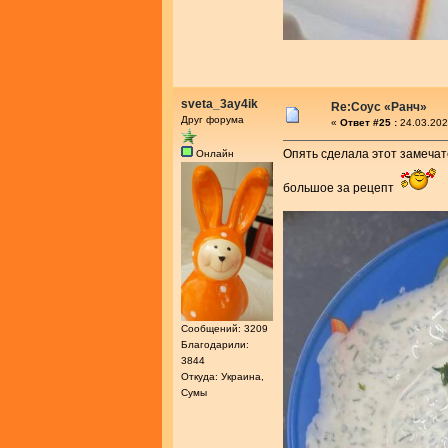
sveta_3ay4ik
Re:Соус «Ранч»
Друг форума
«
Ответ #25 :
24.03.202
Опять сделала этот замечат
Онлайн
большое за рецепт
Сообщений: 3209
Благодарили:
3844
Откуда: Украина,
Сумы