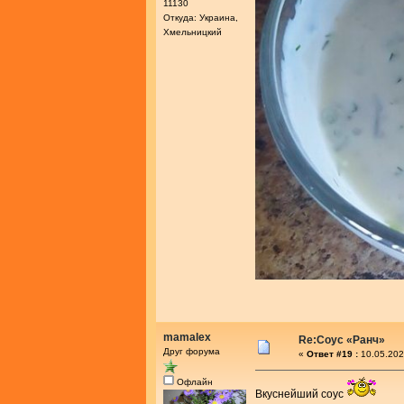
11130
Откуда: Украина,
Хмельницкий
mamalex
Re:Соус «Ранч»
Друг форума
«
Ответ #19 :
10.05.202
Офлайн
Вкуснейший соус