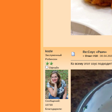
koziv
Re:Соус «Ранч»
Заслуженный
«
Ответ #18 :
30.04.202
Робинзон
Ко всему этот соус подходит
Офлайн
Сообщений:
10730
Благодарили: