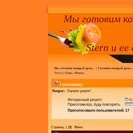
Мы готовим к
Stern и ее
Мы готовим каждый день...
|
Готовим каждый день
Stern
) |
Соус «Ранч»
Голосование
Вопрос:
Оцените рецепт!
Интересный рецепт.
0 
Приготовил(а), буду повторять.
Проголосовало пользователей: 17
Страниц:
1
[
2
]
Вниз