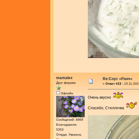
mamalex
Re:Соус «Ранч»
Друг форума
«
Ответ #23 :
15.11.202
Офлайн
Очень вкусно
Спасибо, Стеллочка
Сообщений: 4969
Благодарили:
5353
Откуда: Украина,