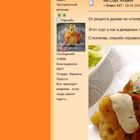
Re:Соус «Ранч»
Заслуженный
«
Ответ #17 :
18.03.202
кулинар
От рецепта далеко не отхо
Офлайн
Этот соус у нас в дежурных
Стеллочка, спасибо огромн
Сообщений:
10988
Благодарили:
8827
Откуда: Украина,
Одесса
Все приходит
вовремя , если
люди умеют
ждать...