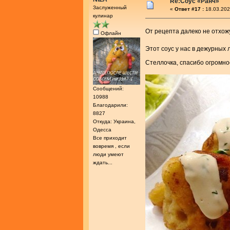
Re:Соус «Ранч»
Заслуженный
«
Ответ #17 :
18.03.202
кулинар
От рецепта далеко не отхо
Офлайн
Этот соус у нас в дежурных
Стеллочка, спасибо огромн
Сообщений:
10988
Благодарили:
8827
Откуда: Украина,
Одесса
Все приходит
вовремя , если
люди умеют
ждать...