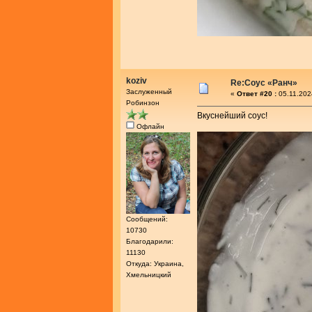
koziv
Re:Соус «Ранч»
Заслуженный
«
Ответ #20 :
05.11.202
Робинзон
Вкуснейший соус!
Офлайн
Сообщений:
10730
Благодарили:
11130
Откуда: Украина,
Хмельницкий