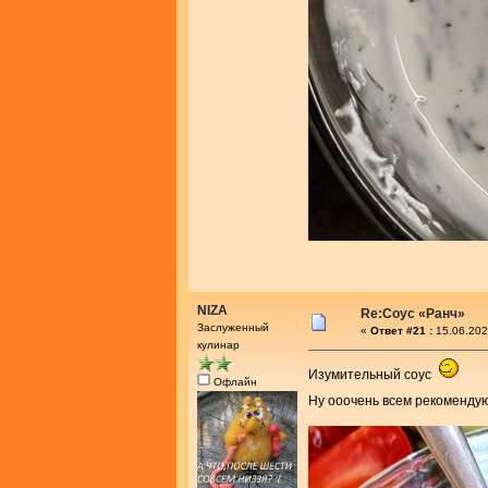
NIZA
Re:Соус «Ранч»
Заслуженный
«
Ответ #21 :
15.06.202
кулинар
Изумительный соус
Офлайн
Ну ооочень всем рекоменд