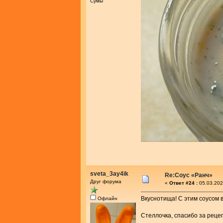
Сумы
sveta_3ay4ik
Re:Соус «Ранч»
Друг форума
«
Ответ #24 :
05.03.202
Вкуснотища! С этим соусом в
Офлайн
Стеллочка, спасибо за реце