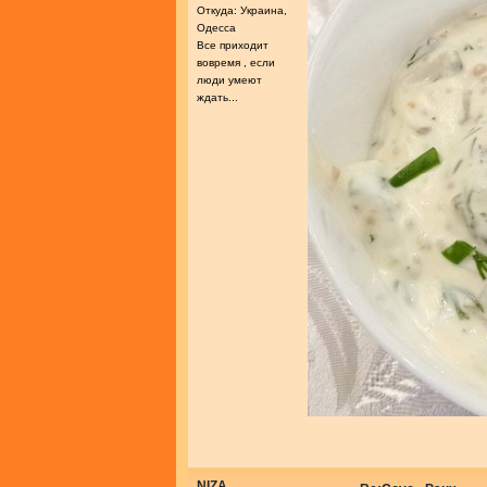
Откуда: Украина,
Одесса
Все приходит
вовремя , если
люди умеют
ждать...
NIZA