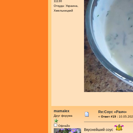
11130
Откуда: Украина,
Хмельницкий
mamalex
Re:Соус «Ранч»
Друг форума
«
Ответ #19 :
10.05.202
Офлайн
Вкуснейший соус