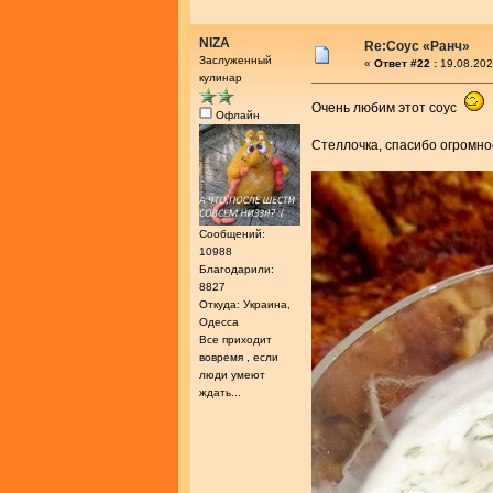
NIZA
Re:Соус «Ранч»
Заслуженный
«
Ответ #22 :
19.08.202
кулинар
Очень любим этот соус
Офлайн
Стеллочка, спасибо огромн
Сообщений:
10988
Благодарили:
8827
Откуда: Украина,
Одесса
Все приходит
вовремя , если
люди умеют
ждать...