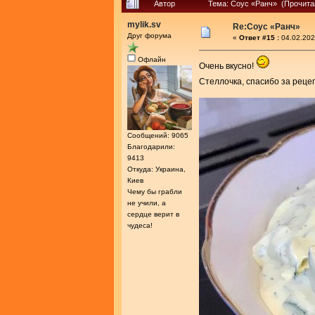
Автор
Тема: Соус «Ранч» (Прочита
mylik.sv
Re:Соус «Ранч»
Друг форума
«
Ответ #15 :
04.02.202
Офлайн
Очень вкусно!
Стеллочка, спасибо за реце
Сообщений: 9065
Благодарили:
9413
Откуда: Украина,
Киев
Чему бы грабли
не учили, а
сердце верит в
чудеса!