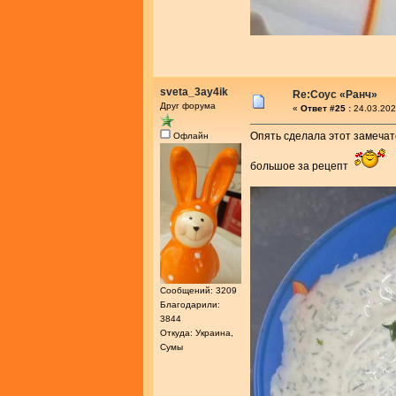
sveta_3ay4ik
Re:Соус «Ранч»
Друг форума
«
Ответ #25 :
24.03.202
Опять сделала этот замечат
Офлайн
большое за рецепт
Сообщений: 3209
Благодарили:
3844
Откуда: Украина,
Сумы