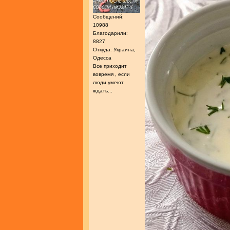
Сообщений:
10988
Благодарили:
8827
Откуда: Украина,
Одесса
Все приходит
вовремя , если
люди умеют
ждать...