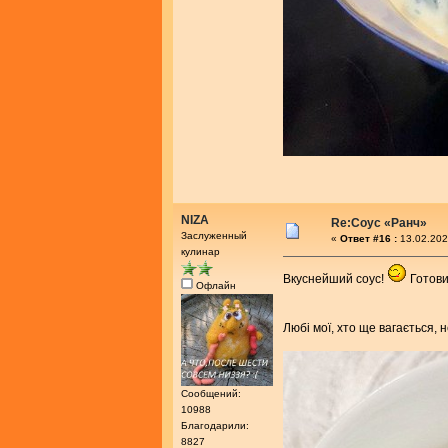
NIZA
Re:Соус «Ранч»
Заслуженный
«
Ответ #16 :
13.02.202
кулинар
Вкуснейший соус!
Готови
Офлайн
Любі мої, хто ще вагається, 
Сообщений:
10988
Благодарили:
8827