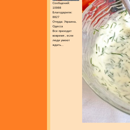
Сообщений:
10988
Благодарили:
8827
Откуда: Украина,
Одесса
Все приходит
вовремя , если
люди умеют
ждать...