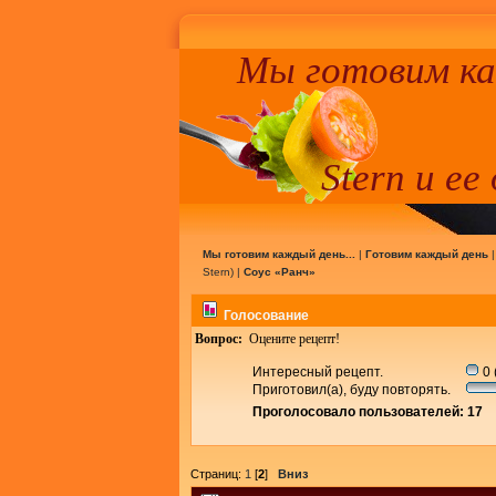
Мы готовим к
Stern и ее
Мы готовим каждый день...
|
Готовим каждый день
Stern
) |
Соус «Ранч»
Голосование
Вопрос:
Оцените рецепт!
Интересный рецепт.
0 
Приготовил(а), буду повторять.
Проголосовало пользователей: 17
Страниц:
1
[
2
]
Вниз