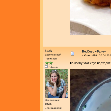
koziv
Re:Соус «Ранч»
Заслуженный
«
Ответ #18 :
30.04.202
Робинзон
Ко всему этот соус подходит
Офлайн
Сообщений:
10730
Благодарили: