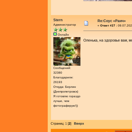
Stern
Re:Соус «Ранч»
Администратор
«
Ответ #27 :
09.07.202
Онлайн
Оленька, на здоровье вам, 
Сообщений:
32380
Благодарили:
26193
Откуда: Берлин
(Днепропетровск)
Я готовлю гораздо
лучше, чем
фотографирую!))
Страниц:
1
[
2
]
Вверх