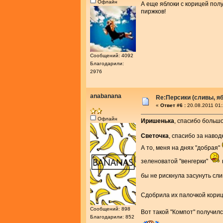
Офлайн
А еще яблоки с корицей полу
пиржков!
Сообщений: 4092
Благодарили:
2976
anabanana
Re:Персики (сливы, яб
«
Ответ #6 :
20.08.2011 01:
Офлайн
Иришенька
, спасибо больш
Светочка
, спасибо за навод
А то, меня на днях "добрая"
зеленоватой "венгерки"
бы не рискнула засунуть сли
Сдобрила их палочкой кориц
Сообщений: 898
Вот такой "Компот" получил
Благодарили: 852