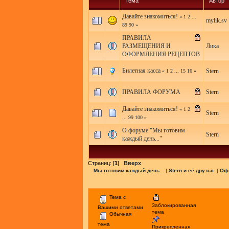
Тема
Автор
Давайте знакомиться!
«
1
2
...
mylik.sv
89
90
»
ПРАВИЛА
РАЗМЕЩЕНИЯ И
Лика
ОФОРМЛЕНИЯ РЕЦЕПТОВ
Билетная касса
Stern
«
1
2
...
15
16
»
ПРАВИЛА ФОРУМА
Stern
Давайте знакомиться!
«
1
2
Stern
...
99
100
»
О форуме "Мы готовим
Stern
каждый день..."
Страниц: [
1
]
Вверх
Мы готовим каждый день...
|
Stern и её друзья
|
Оф
Тема с
Заблокированная
Вашими ответами
тема
Обычная
тема
Прикрепленная