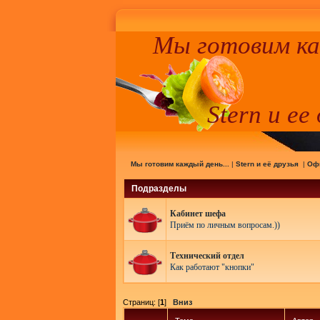
Мы готовим к
Stern и ее
Мы готовим каждый день...
|
Stern и её друзья
|
Оф
Подразделы
Кабинет шефа
Приём по личным вопросам.))
Технический отдел
Как работают "кнопки"
Страниц: [
1
]
Вниз