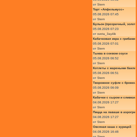
от
Stern
Торт «Апфельмусс»
05.08.2026 07:45
от
Stern
Бульон (прозрачный, золот
05.08.2026 07:23
от
sveta_3ay4ik
Кабачковая икра с грибами
05.08.2026 07:01
от
Stern
Тыква в соевом соусе
05.08.2026 06:52
от
Stern
Котлеты с жареными бакла
05.08.2026 06:51
от
Stern
Творожное суфле с броккол
05.08.2026 06:09
от
Stern
Кабачки с сыром и сливкам
04.08.2026 17:27
от
Stern
Пицца на лаваше в аэрогри
04.08.2026 17:27
от
Stern
Овсяная каша с курицей
04.08.2026 16:46
от
Stern