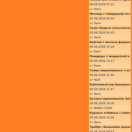
06.08.2026 07:12
от
Stern
Яичница с помидорами по-г
05.08.2026 20:43
от
Stern
Салат Капрезе классически
05.08.2026 20:42
от
Stern
Кабачки с мясным фаршем 
05.08.2026 15:18
от
Stern
Помидоры с моцареллой и 
05.08.2026 15:17
от
Stern
Сливы маринованные с кон
05.08.2026 11:46
от
NIZA
Кабачковый или баклажано
05.08.2026 11:37
от
Stern
Ассорти маринованное баб
05.08.2026 10:35
от
МАМА СОНИ
Куриные отбивные с кабач
05.08.2026 10:04
от
Stern
Трайфл «Банановая караме
05.08.2026 08:52