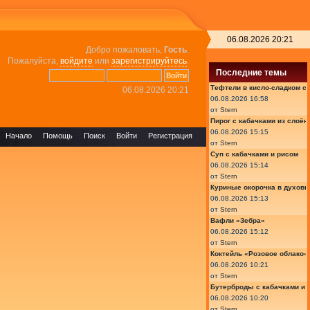
06.08.2026 20:21
Добро пожаловать,
Гость
.
Пожалуйста,
войдите
или
зарегистрируйтесь
.
Последние темы
Тефтели в кисло-сладком с
06.08.2026 20:21
06.08.2026 16:58
от
Stern
Пирог с кабачками из слоён
06.08.2026 15:15
Начало
Помощь
Поиск
Войти
Регистрация
от
Stern
Суп с кабачками и рисом
06.08.2026 15:14
от
Stern
Куриные окорочка в духовк
06.08.2026 15:13
от
Stern
Вафли «Зебра»
06.08.2026 15:12
от
Stern
Коктейль «Розовое облако»
06.08.2026 10:21
от
Stern
Бутерброды с кабачками и
06.08.2026 10:20
от
Stern