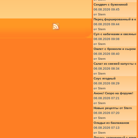
Сэндвич с бужениной
06.08.2026 09:45
от
Stern
Перец фаршированный в ки
06.08.2026 09:44
от
Stern
Суп с кабачками и овсяным
06.08.2026 09:08
от
Stern
Омлет с брокколи и сыром
06.08.2026 08:40
от
Stern
Салат из свежей капусты с
06.08.2026 08:34
от
Stern
Соус ягодный
06.08.2026 08:29
от
Stern
Анонс! Скоро на форуме!
06.08.2026 07:21
от
Stern
Новые рецепты от Stern
06.08.2026 07:20
от
Stern
Оладьи из баклажанов
06.08.2026 07:13
от
Stern
Лосось запеченный с крем