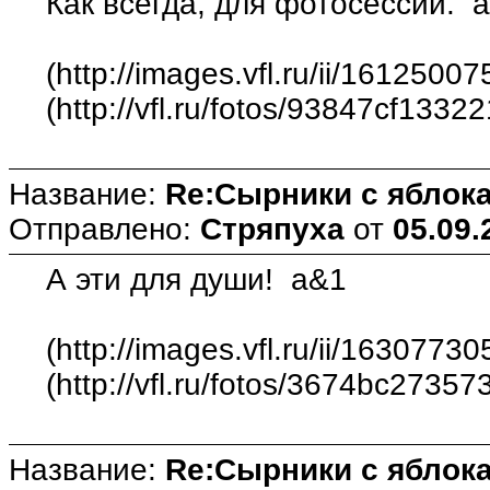
Как всегда, для фотосессии. 
(http://images.vfl.ru/ii/161250
(http://vfl.ru/fotos/93847cf1332
Название:
Re:Сырники с яблока
Отправлено:
Стряпуха
от
05.09.
А эти для души! a&1
(http://images.vfl.ru/ii/16307
(http://vfl.ru/fotos/3674bc27357
Название:
Re:Сырники с яблока