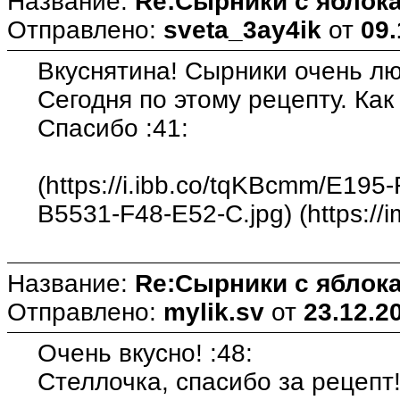
Название:
Re:Сырники с яблока
Отправлено:
sveta_3ay4ik
от
09.
Вкуснятина! Сырники очень лю
Сегодня по этому рецепту. Как 
Спасибо :41:
(https://i.ibb.co/tqKBcmm/E19
B5531-F48-E52-C.jpg) (https://
Название:
Re:Сырники с яблока
Отправлено:
mylik.sv
от
23.12.2
Очень вкусно! :48:
Стеллочка, спасибо за рецепт!