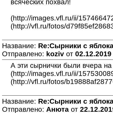
всяческих похвал!
(http://images.vfl.ru/ii/157466
(http://vfl.ru/fotos/d79f85ef286
Название:
Re:Сырники с яблока
Отправлено:
koziv
от
02.12.2019
А эти сырнички были вчера на 
(http://images.vfl.ru/ii/15753
(http://vfl.ru/fotos/b19888af287
Название:
Re:Сырники с яблока
Отправлено:
Анюта
от
22.12.201