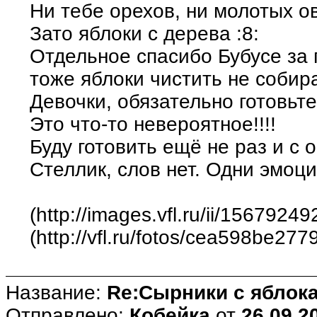
Ни тебе орехов, ни молотых о
Зато яблоки с дерева :8:
Отдельное спасибо Бубусе за 
тоже яблоки чистить не собир
Девочки, обязательно готовьте
Это что-то невероятное!!!!
Буду готовить ещё не раз и с 
Стеллик, слов нет. Одни эмоции
(http://images.vfl.ru/ii/15679
(http://vfl.ru/fotos/cea598be277
Название:
Re:Сырники с яблока
Отправлено:
Кобейка
от
26.09.2