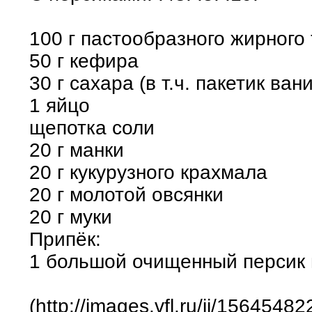
100 г пастообразного жирного
50 г кефира
30 г сахара (в т.ч. пакетик ван
1 яйцо
щепотка соли
20 г манки
20 г кукурузного крахмала
20 г молотой овсянки
20 г муки
Припёк:
1 большой очищенный персик
(http://images.vfl.ru/ii/15645