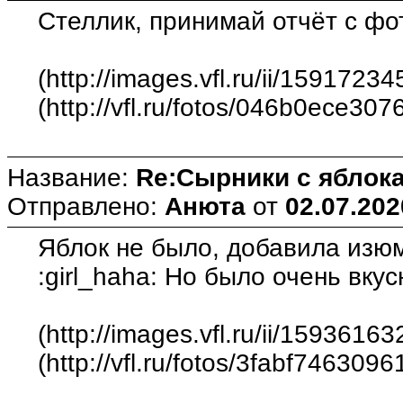
Стеллик, принимай отчёт с фо
(http://images.vfl.ru/ii/15917
(http://vfl.ru/fotos/046b0ece307
Название:
Re:Сырники с яблока
Отправлено:
Анюта
от
02.07.202
Яблок не было, добавила изюм
:girl_haha: Но было очень вкусн
(http://images.vfl.ru/ii/159361
(http://vfl.ru/fotos/3fabf7463096