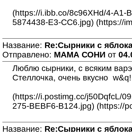
(https://i.ibb.co/8c96XHd/4-A
5874438-E3-CC6.jpg) (https://i
Название:
Re:Сырники с яблока
Отправлено:
МАМА СОНИ
от
04.
Люблю сырники, с всяким варэ
Стеллочка, очень вкусно w&q!
(https://i.postimg.cc/j50DqfcL
275-BEBF6-B124.jpg) (https://p
Название:
Re:Сырники с яблока