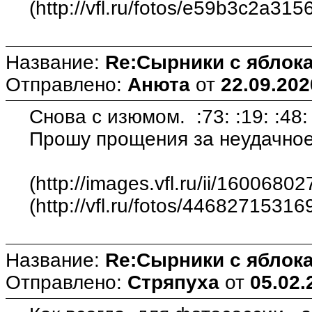
(http://vfl.ru/fotos/e59b3c2a315
Название:
Re:Сырники с яблока
Отправлено:
Анюта
от
22.09.202
Снова с изюмом. :73: :19: :48:
Прошу прощения за неудачное 
(http://images.vfl.ru/ii/16006
(http://vfl.ru/fotos/4468271531
Название:
Re:Сырники с яблока
Отправлено:
Стряпуха
от
05.02.