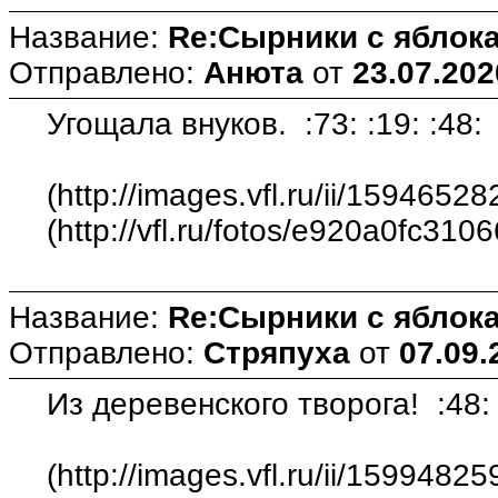
Название:
Re:Сырники с яблока
Отправлено:
Анюта
от
23.07.202
Угощала внуков. :73: :19: :48:
(http://images.vfl.ru/ii/159465
(http://vfl.ru/fotos/e920a0fc310
Название:
Re:Сырники с яблока
Отправлено:
Стряпуха
от
07.09.
Из деревенского творога! :48
(http://images.vfl.ru/ii/15994