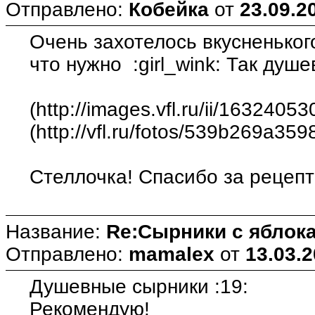
Отправлено:
Кобейка
от
23.09.2
Очень захотелось вкусненьког
что нужно :girl_wink: Так душ
(http://images.vfl.ru/ii/16324
(http://vfl.ru/fotos/539b269a35
Стеллочка! Спасибо за рецепт!
Название:
Re:Сырники с яблока
Отправлено:
mamalex
от
13.03.2
Душевные сырники :19:
Рекомендую!