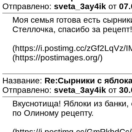
Отправлено:
sveta_3ay4ik
от
07.
Моя семья готова есть сырник
Стеллочка, спасибо за рецепт
(https://i.postimg.cc/zGf2LqVz/
(https://postimages.org/)
Название:
Re:Сырники с яблока
Отправлено:
sveta_3ay4ik
от
30.
Вкуснотища! Яблоки из банки,
по Олиному рецепту.
(https://i.postimg.cc/GmRkbdCc