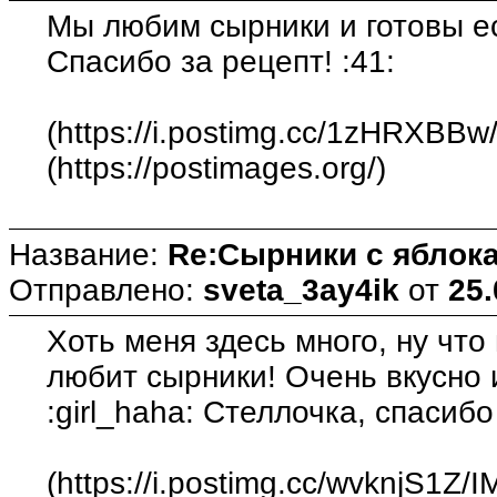
Мы любим сырники и готовы ес
Спасибо за рецепт! :41:
(https://i.postimg.cc/1zHRXBBw
(https://postimages.org/)
Название:
Re:Сырники с яблока
Отправлено:
sveta_3ay4ik
от
25.
Хоть меня здесь много, ну что
любит сырники! Очень вкусно 
:girl_haha: Стеллочка, спасибо
(https://i.postimg.cc/wvknjS1Z/