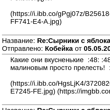
(https://i.ibb.co/gPgj07z/B256
FF741-E4-A.jpg)
Название:
Re:Сырники с яблока
Отправлено:
Кобейка
от
05.05.2
Какие они вкусненькие :48: :4
малиновым просто прелесть! :
(https://i.ibb.co/HgsLjK4/372
E7245-FE.jpg) (https://imgbb.co