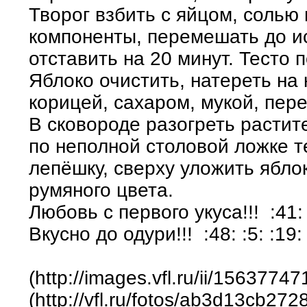
Творог взбить с яйцом, солью
компоненты, перемешать до и
отставить на 20 минут. Тесто 
Яблоко очистить, натереть на 
корицей, сахаром, мукой, пер
В сковороде разогреть расти
по неполной столовой ложке т
лепёшку, сверху уложить ябло
румяного цвета.
Любовь с первого укуса!!! :41:
Вкусно до одури!!! :48: :5: :19:
(http://images.vfl.ru/ii/15637
(http://vfl.ru/fotos/ab3d13cb272