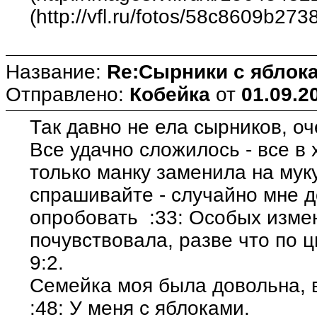
(http://vfl.ru/fotos/58c8609b273
Название:
Re:Сырники с яблока
Отправлено:
Кобейка
от
01.09.2
Так давно не ела сырников, оч
Все удачно сложилось - все в
только манку заменила на муку
спрашивайте - случайно мне 
опробовать :33: Особых измен
почувствовала, разве что по 
9:2.
Семейка моя была довольна, в
:48: У меня с яблоками.