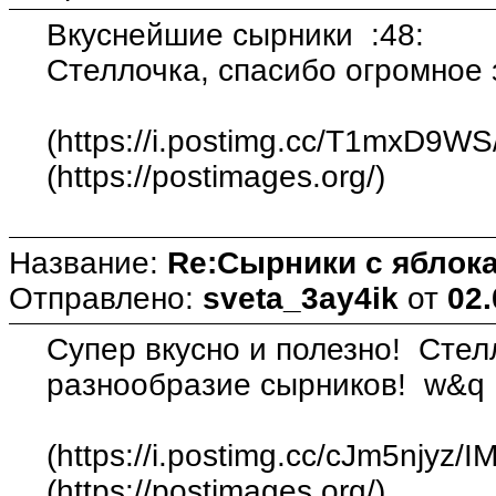
Вкуснейшие сырники :48:
Стеллочка, спасибо огромное 
(https://i.postimg.cc/T1mxD9WS
(https://postimages.org/)
Название:
Re:Сырники с яблока
Отправлено:
sveta_3ay4ik
от
02.
Супер вкусно и полезно! Стел
разнообразие сырников! w&q
(https://i.postimg.cc/cJm5njyz/
(https://postimages.org/)