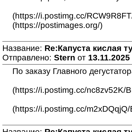
(https://i.postimg.cc/RCW9R8FT
(https://postimages.org/)
Название:
Re:Капуста кислая т
Отправлено:
Stern
от
13.11.2025
По заказу Главного дегустатор
(https://i.postimg.cc/nc8zv52K/B
(https://i.postimg.cc/m2xDQqjQ/
Название:
Re:Капуста кислая т