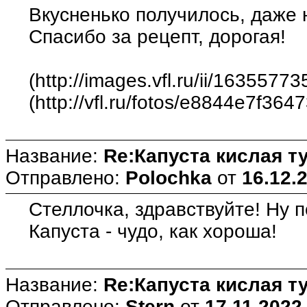
Вкусненько получилось, даже 
Спасибо за рецепт, дорогая!
(http://images.vfl.ru/ii/16355
(http://vfl.ru/fotos/e8844e7f364
Название:
Re:Капуста кислая т
Отправлено:
Polochka
от
16.12.
Стеллочка, здравствуйте! Ну по
Капуста - чудо, как хороша!
Название:
Re:Капуста кислая т
Отправлено:
Stern
от
17.11.2022