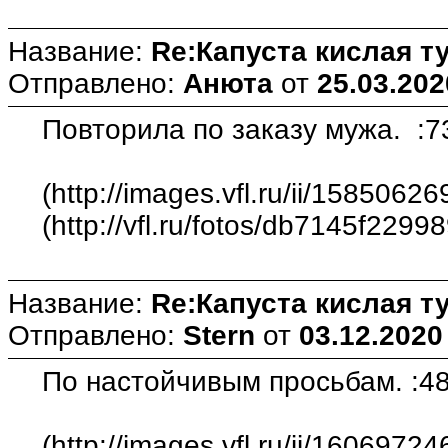
Название:
Re:Капуста кислая т
Отправлено:
Анюта
от
25.03.202
Повторила по заказу мужа. :73:
(http://images.vfl.ru/ii/15850
(http://vfl.ru/fotos/db7145f2299
Название:
Re:Капуста кислая т
Отправлено:
Stern
от
03.12.2020
По настойчивым просьбам. :48: 
(http://images.vfl.ru/ii/16069