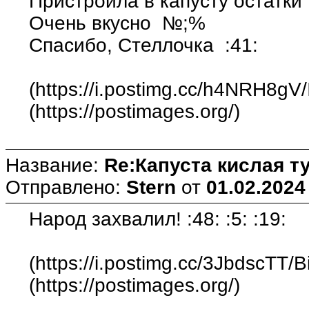
Пристроила в капусту остатки 
Очень вкусно №;%
Спасибо, Стеллочка :41:
(https://i.postimg.cc/h4NRH8gV
(https://postimages.org/)
Название:
Re:Капуста кислая т
Отправлено:
Stern
от
01.02.2024
Народ захвалил! :48: :5: :19:
(https://i.postimg.cc/3JbdscTT/B
(https://postimages.org/)