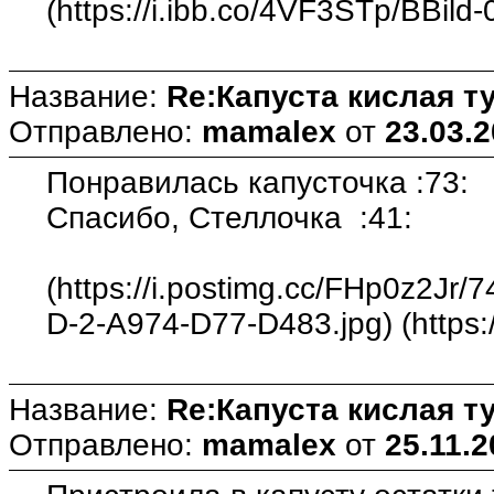
(https://i.ibb.co/4VF3STp/BBild-
Название:
Re:Капуста кислая т
Отправлено:
mamalex
от
23.03.2
Понравилась капусточка :73:
Спасибо, Стеллочка :41:
(https://i.postimg.cc/FHp0z2J
D-2-A974-D77-D483.jpg) (https:/
Название:
Re:Капуста кислая т
Отправлено:
mamalex
от
25.11.2