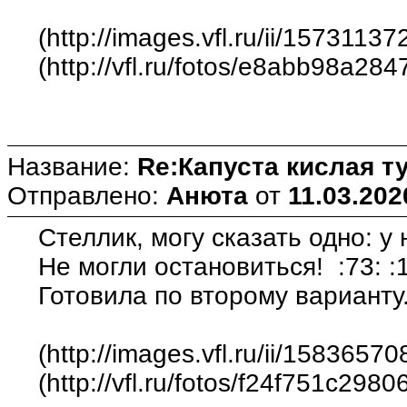
(http://images.vfl.ru/ii/15731
(http://vfl.ru/fotos/e8abb98a28
Название:
Re:Капуста кислая т
Отправлено:
Анюта
от
11.03.202
Стеллик, могу сказать одно: у 
Не могли остановиться! :73: :1
Готовила по второму варианту
(http://images.vfl.ru/ii/158365
(http://vfl.ru/fotos/f24f751c2980