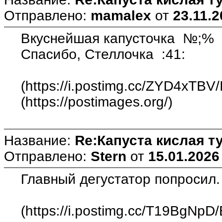
Отправлено:
mamalex
от
23.11.2
Вкуснейшая капусточка №;%
Спасибо, Стеллочка :41:
(https://i.postimg.cc/ZYD4xTBV
(https://postimages.org/)
Название:
Re:Капуста кислая т
Отправлено:
Stern
от
15.01.2026
Главный дегустатор попросил.
(https://i.postimg.cc/T19BgNpD/