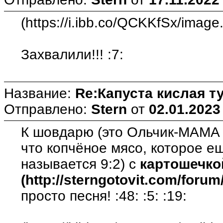
(https://i.ibb.co/QCKKfSx/image.
Захвалили!!! :7:
Название:
Re:Капуста кислая т
Отправлено:
Stern
от
02.01.2023
К шовдарю (это Ольчик-МАМА 
что копчёное мясо, которое ещ
называется 9:2) с
картошечко
(http://sterngotovit.com/forum
просто песня! :48: :5: :19: