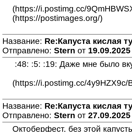
(https://i.postimg.cc/9QmHBWSX
(https://postimages.org/)
Название:
Re:Капуста кислая т
Отправлено:
Stern
от
19.09.2025
:48: :5: :19: Даже мне было вку
(https://i.postimg.cc/4y9HZX9c/B
Название:
Re:Капуста кислая т
Отправлено:
Stern
от
27.09.2025
Октоберфест, без этой капусты